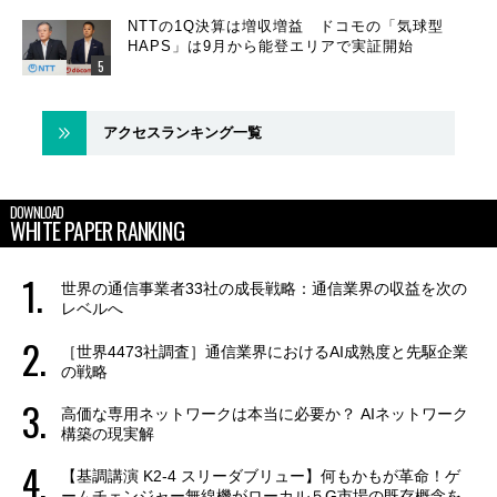
NTTの1Q決算は増収増益 ドコモの「気球型
HAPS」は9月から能登エリアで実証開始
アクセスランキング一覧
DOWNLOAD
WHITE PAPER RANKING
世界の通信事業者33社の成長戦略：通信業界の収益を次の
レベルへ
［世界4473社調査］通信業界におけるAI成熟度と先駆企業
の戦略
高価な専用ネットワークは本当に必要か？ AIネットワーク
構築の現実解
【基調講演 K2-4 スリーダブリュー】何もかもが革命！ゲ
ームチェンジャー無線機がローカル５G市場の既存概念を