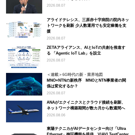
2026.08.07
アライドテレシス、三原赤十字病院の院内ネッ
トワークを刷新 少人数運用でも安定稼働を支
援
2026.08.07
ZETAアライアンス、AIとIoTの共創を推進す
る 「Agentic IoT Lab」を設立
2026.08.07
＜連載＞6G時代の新・業界地図
MNO×NTNの新秩序 MNOとNTN事業者の関
係は変化するか？
2026.08.07
ANAがエクイニクスとクラウド接続を刷新、
ネットワーク構築期間が数カ月から数週間へ
2026.08.06
東陽テクニカがAIデータセンター向け「Ultra
Ethernet」検証機能を提供、VIAVI TestCenter