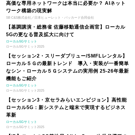
高価な専用ネットワークは本当に必要か？ AIネット
ワーク構築の現実解
SB C&S株式会社／日本ヒューレット・パッカード合同会社
【基調講演・総務省 佐藤移動通信企画官】ローカル
5Gの更なる普及拡大に向けて
ローカル5Gサミット
ローカル5Gサミット2025
【セッション2・スリーダブリュー/SMFLレンタル】
ローカル５Ｇの最新トレンド 導入・実装が一番簡単
なシン・ローカル５Ｇシステムの実用例 25-26年最新
機能もご紹介
ローカル5Gサミット
ローカル5Gサミット2025
【セッション3・京セラみらいエンビジョン】高性能
ローカル5G：新システムと端末で実現するビジネス
革新
ローカル5Gサミット
ローカル5Gサミット2025