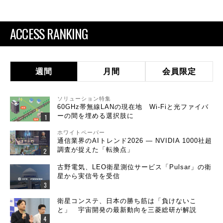
ACCESS RANKING
週間
月間
会員限定
ソリューション特集
60GHz帯無線LANの現在地 Wi-Fiと光ファイバ
ーの間を埋める選択肢に
ホワイトペーパー
通信業界のAIトレンド2026 ― NVIDIA 1000社超
調査が捉えた「転換点」
古野電気、LEO衛星測位サービス「Pulsar」の衛
星から実信号を受信
衛星コンステ、日本の勝ち筋は「負けないこ
と」 宇宙開発の最新動向を三菱総研が解説