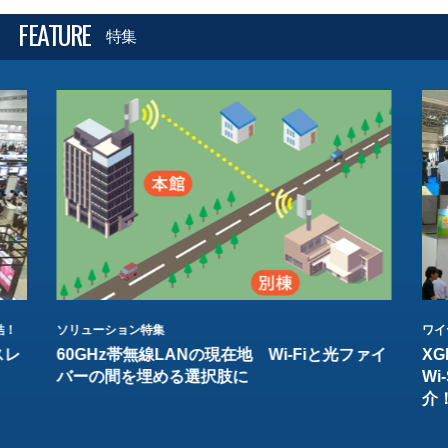
FEATURE
特集
結！
ソリューション特集
ワイ
スレ
60GHz帯無線LANの現在地 Wi-Fiと光ファイ
XG
バーの間を埋める選択肢に
W
介