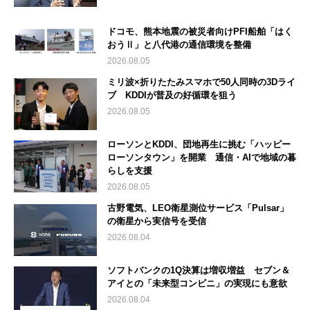
ドコモ、熊本地震の被災者向けPFI船舶「はく
おうⅡ」と八代港の通信環境を整備
2026.08.05
ミリ波×折りたたみスマホで50人同時の3Dライ
ブ KDDIが普及の好循環を狙う
2026.08.05
ローソンとKDDI、団地再生に挑む「ハッピー
ローソンタウン」を開業 通信・AIで地域の暮
らしを支援
2026.08.05
古野電気、LEO衛星測位サービス「Pulsar」
の衛星から実信号を受信
2026.08.04
ソフトバンクの1Q決算は増収増益 セブン＆
アイとの「未来型コンビニ」の実現にも意欲
2026.08.04