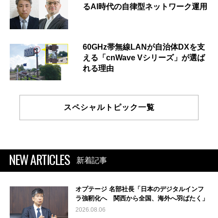
るAI時代の自律型ネットワーク運用
60GHz帯無線LANが自治体DXを支
える「cnWave Vシリーズ」が選ば
れる理由
スペシャルトピック一覧
NEW ARTICLES
新着記事
オプテージ 名部社長「日本のデジタルインフ
ラ強靭化へ 関西から全国、海外へ羽ばたく」
2026.08.06