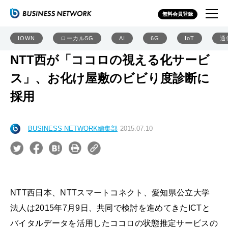
無料会員登録
IOWN
ローカル5G
AI
6G
IoT
通
NTT西が「ココロの視える化サービ
ス」、お化け屋敷のビビり度診断に
採用
BUSINESS NETWORK編集部
2015.07.10
NTT西日本、NTTスマートコネクト、愛知県公立大学
法人は2015年7月9日、共同で検討を進めてきたICTと
バイタルデータを活用したココロの状態推定サービスの