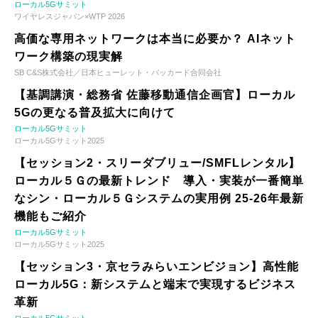
ローカル5Gサミット
ワイヤレスジャパン×WTP 2026
高価な専用ネットワークは本当に必要か？ AIネット
ワーク構築の現実解
SB C&S株式会社／日本ヒューレット・パッカード合同会社
【基調講演・総務省 佐藤移動通信企画官】ローカル
5Gの更なる普及拡大に向けて
ローカル5Gサミット
ローカル5Gサミット2025
【セッション2・スリーダブリュー/SMFLレンタル】
ローカル５Ｇの最新トレンド 導入・実装が一番簡単
なシン・ローカル５Ｇシステムの実用例 25-26年最新
機能もご紹介
ローカル5Gサミット
ローカル5Gサミット2025
【セッション3・京セラみらいエンビジョン】高性能
ローカル5G：新システムと端末で実現するビジネス
革新