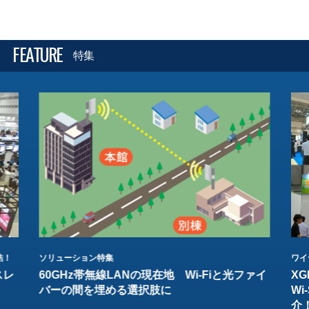
FEATURE
特集
結！
ソリューション特集
ワイ
スレ
60GHz帯無線LANの現在地 Wi-Fiと光ファイ
XG
バーの間を埋める選択肢に
W
介