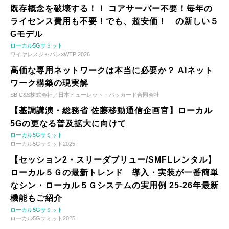
既存概念を破壊する！！ コアサーバー不要！毎年の
ライセンス費用も不要！でも、超安価！ の新しい５
Gモデル
ローカル5Gサミット
ワイヤレスジャパン×WTP 2026
高価な専用ネットワークは本当に必要か？ AIネット
ワーク構築の現実解
SB C&S株式会社／日本ヒューレット・パッカード合同会社
【基調講演・総務省 佐藤移動通信企画官】ローカル
5Gの更なる普及拡大に向けて
ローカル5Gサミット
ローカル5Gサミット2025
【セッション2・スリーダブリュー/SMFLレンタル】
ローカル５Ｇの最新トレンド 導入・実装が一番簡単
なシン・ローカル５Ｇシステムの実用例 25-26年最新
機能もご紹介
ローカル5Gサミット
ローカル5Gサミット2025