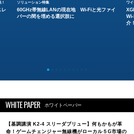
結！
ソリューション特集
ワイ
スレ
60GHz帯無線LANの現在地 Wi-Fiと光ファイ
XG
バーの間を埋める選択肢に
W
介
WHITE PAPER
ホワイトペーパー
【基調講演 K2-4 スリーダブリュー】何もかもが革
命！ゲームチェンジャー無線機がローカル５G市場の