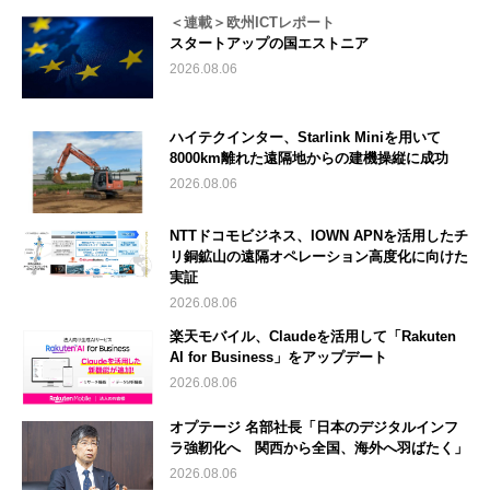
＜連載＞欧州ICTレポート
スタートアップの国エストニア
2026.08.06
ハイテクインター、Starlink Miniを用いて
8000km離れた遠隔地からの建機操縦に成功
2026.08.06
NTTドコモビジネス、IOWN APNを活用したチ
リ銅鉱山の遠隔オペレーション高度化に向けた
実証
2026.08.06
楽天モバイル、Claudeを活用して「Rakuten
AI for Business」をアップデート
2026.08.06
オプテージ 名部社長「日本のデジタルインフ
ラ強靭化へ 関西から全国、海外へ羽ばたく」
2026.08.06