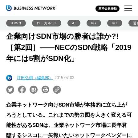
無料会員登録
IOWN
ローカル5G
AI
6G
IoT
通
企業向けSDN市場の勝者は誰か?!
［第2回］――NECのSDN戦略「2019
年には5割がSDN化」
坪田弘樹（編集部）
2015.07.03
企業ネットワーク向けSDN市場が本格的に立ち上が
ろうとしている。これまでの勢力図を大きく変える可
能性があるSDNは、企業ネットワーク市場に長年君
臨するシスコに一矢報いたいネットワークベンダーに