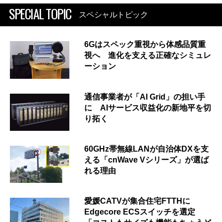
SPECIAL TOPIC
スペシャルトピック
6Gはスペック重視から体感品質重
視へ 進化を支える正確なシミュレ
ーション
通信事業者が「AI Grid」の担い手
に AIサービス収益化の新地平を切
り拓く
60GHz帯無線LANが自治体DXを支
える「cnWave Vシリーズ」が選ば
れる理由
愛媛CATVが集合住宅FTTHに
Edgecore ECSスイッチを選定