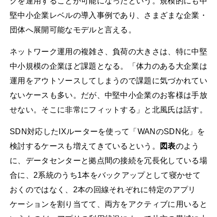
クを運用することが可能になったという。規模的にも中
堅中小企業レベルの導入事例であり、さまざまな企業・
団体へ展開可能なモデルと言える。
ネットワーク運用の複雑さ、負荷の大きさは、特に中堅
中小規模の企業ほど課題となる。「体力のある大企業は
運用をアウトソースしてしまうので課題に気づかれてい
ないケースも多い。だが、中堅中小企業のお客様は手放
せない。そこに非常にフィットする」と北風氏は話す。
SDN対応したIXルーターを使って「WANのSDN化」を
検討するケースも増えてきているという。
図表
のよう
に、データセンターと拠点間の接続を冗長化している場
合に、2系統のうち1本をバックアップとして寝かせて
おくのではなく、2本の回線それぞれに特定のアプリ
ケーションを割り当てて、両方をアクティブに用いると