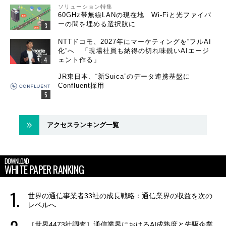
ソリューション特集
60GHz帯無線LANの現在地 Wi-Fiと光ファイバ
ーの間を埋める選択肢に
NTTドコモ、2027年にマーケティングを“フルAI
化”へ 「現場社員も納得の切れ味鋭いAIエージ
ェント作る」
JR東日本、“新Suica”のデータ連携基盤に
Confluent採用
アクセスランキング一覧
DOWNLOAD
WHITE PAPER RANKING
世界の通信事業者33社の成長戦略：通信業界の収益を次の
レベルへ
［世界4473社調査］通信業界におけるAI成熟度と先駆企業