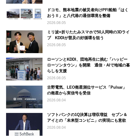
ドコモ、熊本地震の被災者向けPFI船舶「はく
おうⅡ」と八代港の通信環境を整備
2026.08.05
ミリ波×折りたたみスマホで50人同時の3Dライ
ブ KDDIが普及の好循環を狙う
2026.08.05
ローソンとKDDI、団地再生に挑む「ハッピー
ローソンタウン」を開業 通信・AIで地域の暮
らしを支援
2026.08.05
古野電気、LEO衛星測位サービス「Pulsar」
の衛星から実信号を受信
2026.08.04
ソフトバンクの1Q決算は増収増益 セブン＆
アイとの「未来型コンビニ」の実現にも意欲
2026.08.04