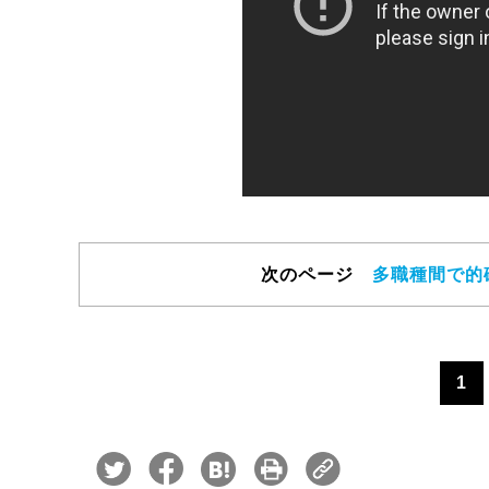
次のページ
多職種間で的
1