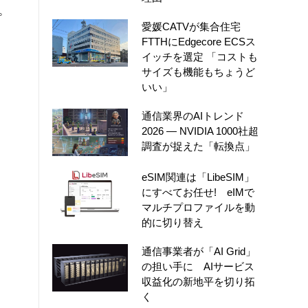
。
愛媛CATVが集合住宅
FTTHにEdgecore ECSス
イッチを選定 「コストも
サイズも機能もちょうど
いい」
通信業界のAIトレンド
2026 ― NVIDIA 1000社超
調査が捉えた「転換点」
eSIM関連は「LibeSIM」
にすべてお任せ! eIMで
マルチプロファイルを動
的に切り替え
通信事業者が「AI Grid」
の担い手に AIサービス
収益化の新地平を切り拓
く