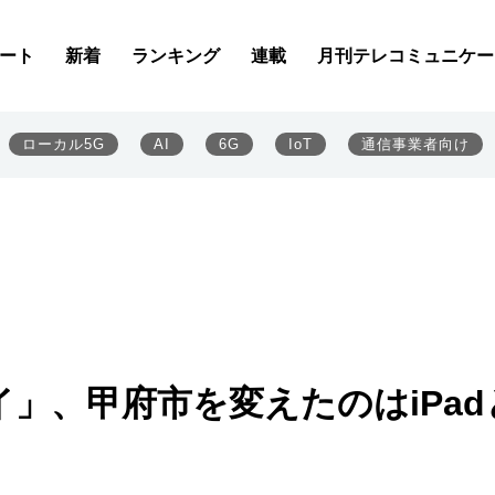
ート
新着
ランキング
連載
月刊テレコミュニケー
ローカル5G
AI
6G
IoT
通信事業者向け
」、甲府市を変えたのはiPad