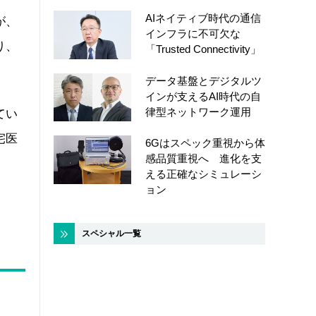
AIネイティブ時代の通信
が、
インフラに不可欠な
り、
「Trusted Connectivity」
データ基盤とデジタルツ
インが支えるAI時代の自
律型ネットワーク運用
てい
宅医
6Gはスペック重視から体
感品質重視へ 進化を支
える正確なシミュレーシ
ョン
スペシャル一覧