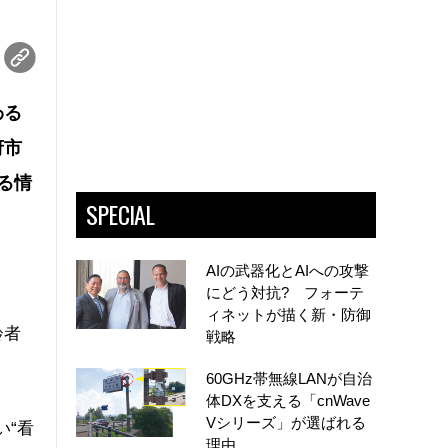
わる
府市
ける情
SPECIAL
AIの武器化とAIへの攻撃
にどう対抗? フォーテ
ィネットが描く新・防御
齢者
戦略
60GHz帯無線LANが自治
体DXを支える「cnWave
Vシリーズ」が選ばれる
い“看
理由