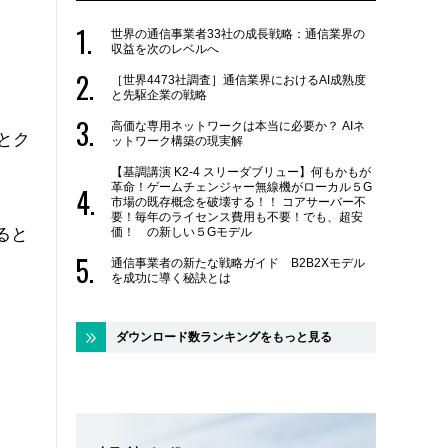
世界の通信事業者33社の成長戦略：通信業界の
収益を次のレベルへ
［世界4473社調査］通信業界におけるAI成熟度
と先駆企業の戦略
高価な専用ネットワークは本当に必要か？ AIネ
とク
ットワーク構築の現実解
【基調講演 K2-4 スリーダブリュー】何もかもが
革命！ゲームチェンジャー無線機がローカル５G
市場の既存概念を破壊する！！ コアサーバー不
要！毎年のライセンス費用も不要！でも、超安
価！ の新しい５Gモデル
ると
通信事業者の新たな戦略ガイド B2B2Xモデル
を成功に導く秘訣とは
ダウンロード数ランキングをもっと見る