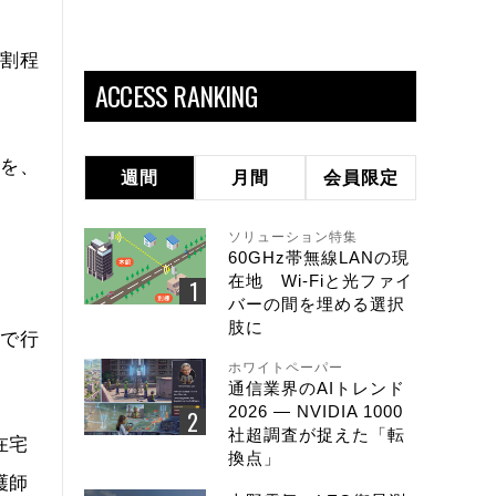
1割程
ACCESS RANKING
とを、
週間
月間
会員限定
ソリューション特集
60GHz帯無線LANの現
在地 Wi-Fiと光ファイ
バーの間を埋める選択
肢に
設で行
ホワイトペーパー
通信業界のAIトレンド
2026 ― NVIDIA 1000
社超調査が捉えた「転
在宅
換点」
護師