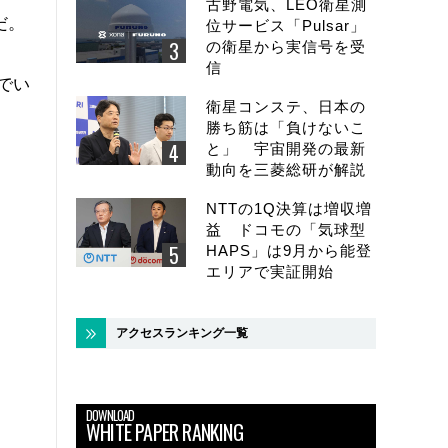
古野電気、LEO衛星測
だ。
位サービス「Pulsar」
の衛星から実信号を受
信
でい
衛星コンステ、日本の
勝ち筋は「負けないこ
と」 宇宙開発の最新
動向を三菱総研が解説
NTTの1Q決算は増収増
益 ドコモの「気球型
HAPS」は9月から能登
エリアで実証開始
アクセスランキング一覧
DOWNLOAD
WHITE PAPER RANKING