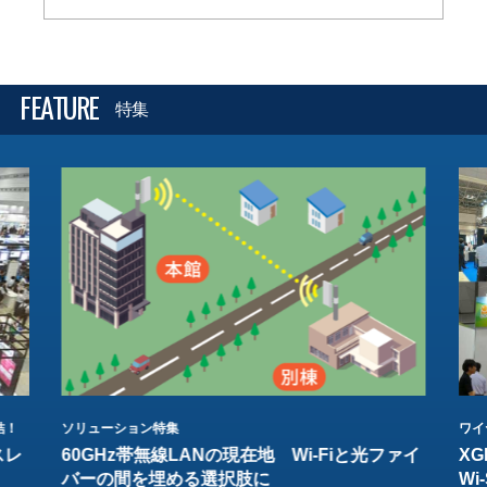
FEATURE
特集
結！
ソリューション特集
ワイ
スレ
60GHz帯無線LANの現在地 Wi-Fiと光ファイ
XG
バーの間を埋める選択肢に
W