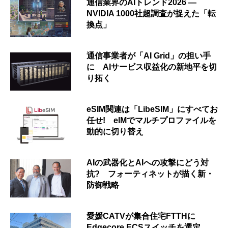
通信業界のAIトレンド2026 ―
NVIDIA 1000社超調査が捉えた「転
換点」
通信事業者が「AI Grid」の担い手
に AIサービス収益化の新地平を切
り拓く
eSIM関連は「LibeSIM」にすべてお
任せ! eIMでマルチプロファイルを
動的に切り替え
AIの武器化とAIへの攻撃にどう対
抗? フォーティネットが描く新・
防御戦略
愛媛CATVが集合住宅FTTHに
Edgecore ECSスイッチを選定