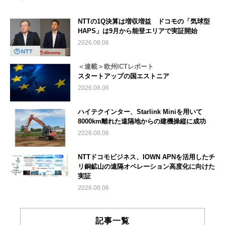
NTTの1Q決算は増収増益 ドコモの「気球型
HAPS」は9月から能登エリアで実証開始
2026.08.06
＜連載＞欧州ICTレポート
スタートアップの国エストニア
2026.08.06
ハイテクインター、Starlink Miniを用いて
8000km離れた遠隔地からの建機操縦に成功
2026.08.06
NTTドコモビジネス、IOWN APNを活用したチ
リ銅鉱山の遠隔オペレーション高度化に向けた
実証
2026.08.06
記事一覧