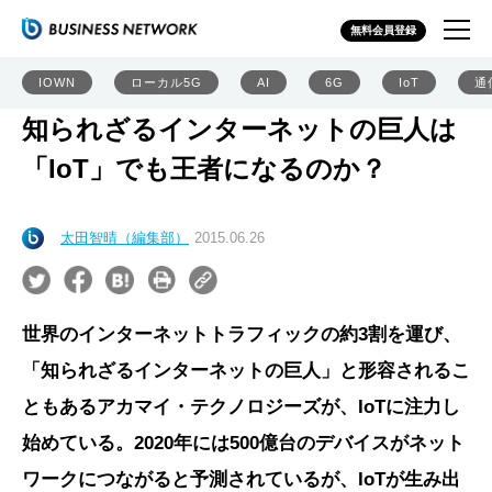
無料会員登録
IOWN
ローカル5G
AI
6G
IoT
通
知られざるインターネットの巨人は
「IoT」でも王者になるのか？
太田智晴（編集部）
2015.06.26
世界のインターネットトラフィックの約3割を運び、
「知られざるインターネットの巨人」と形容されるこ
ともあるアカマイ・テクノロジーズが、IoTに注力し
始めている。2020年には500億台のデバイスがネット
ワークにつながると予測されているが、IoTが生み出