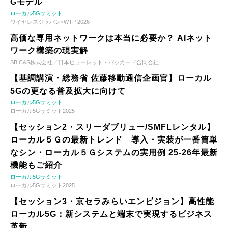
Gモデル
ローカル5Gサミット
ワイヤレスジャパン×WTP 2026
高価な専用ネットワークは本当に必要か？ AIネット
ワーク構築の現実解
SB C&S株式会社／日本ヒューレット・パッカード合同会社
【基調講演・総務省 佐藤移動通信企画官】ローカル
5Gの更なる普及拡大に向けて
ローカル5Gサミット
ローカル5Gサミット2025
【セッション2・スリーダブリュー/SMFLレンタル】
ローカル５Ｇの最新トレンド 導入・実装が一番簡単
なシン・ローカル５Ｇシステムの実用例 25-26年最新
機能もご紹介
ローカル5Gサミット
ローカル5Gサミット2025
【セッション3・京セラみらいエンビジョン】高性能
ローカル5G：新システムと端末で実現するビジネス
革新