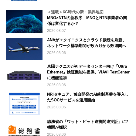
＜連載＞6G時代の新・業界地図
MNO×NTNの新秩序 MNOとNTN事業者の関
係は変化するか？
2026.08.07
ANAがエクイニクスとクラウド接続を刷新、
ネットワーク構築期間が数カ月から数週間へ
2026.08.06
東陽テクニカがAIデータセンター向け「Ultra
Ethernet」検証機能を提供、VIAVI TestCenter
に機能追加
2026.08.06
NRIセキュア、独自開発のAI統制基盤を導入し
たSOCサービスを運用開始
2026.08.06
総務省の「ワット・ビット連携関連実証」に7
機関が採択
2026.08.06