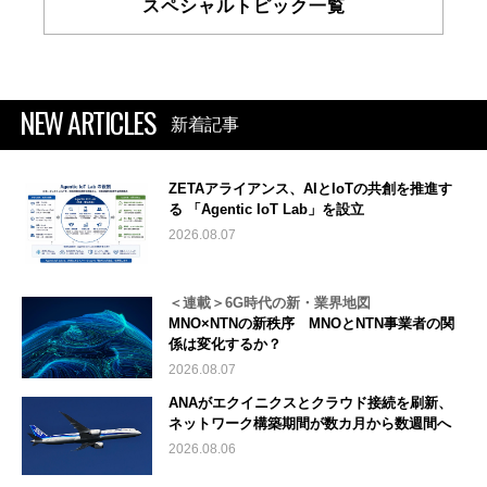
スペシャルトピック一覧
NEW ARTICLES
新着記事
ZETAアライアンス、AIとIoTの共創を推進す
る 「Agentic IoT Lab」を設立
2026.08.07
＜連載＞6G時代の新・業界地図
MNO×NTNの新秩序 MNOとNTN事業者の関
係は変化するか？
2026.08.07
ANAがエクイニクスとクラウド接続を刷新、
ネットワーク構築期間が数カ月から数週間へ
2026.08.06