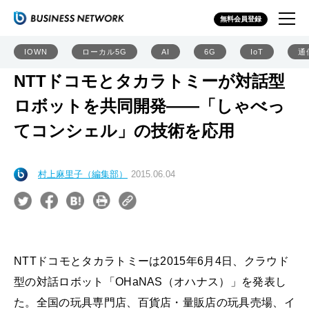
無料会員登録
IOWN
ローカル5G
AI
6G
IoT
通
NTTドコモとタカラトミーが対話型
ロボットを共同開発――「しゃべっ
てコンシェル」の技術を応用
村上麻里子（編集部）
2015.06.04
NTTドコモとタカラトミーは2015年6月4日、クラウド
型の対話ロボット「OHaNAS（オハナス）」を発表し
た。全国の玩具専門店、百貨店・量販店の玩具売場、イ