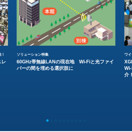
結！
ソリューション特集
ワイ
スレ
60GHz帯無線LANの現在地 Wi-Fiと光ファイ
XG
バーの間を埋める選択肢に
W
介