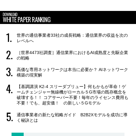
DOWNLOAD
WHITE PAPER RANKING
世界の通信事業者33社の成長戦略：通信業界の収益を次の
レベルへ
［世界4473社調査］通信業界におけるAI成熟度と先駆企業
の戦略
高価な専用ネットワークは本当に必要か？ AIネットワーク
構築の現実解
【基調講演 K2-4 スリーダブリュー】何もかもが革命！ゲ
ームチェンジャー無線機がローカル５G市場の既存概念を
破壊する！！ コアサーバー不要！毎年のライセンス費用も
不要！でも、超安価！ の新しい５Gモデル
通信事業者の新たな戦略ガイド B2B2Xモデルを成功に導
く秘訣とは