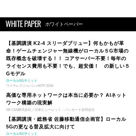
WHITE PAPER
ホワイトペーパー
【基調講演 K2-4 スリーダブリュー】何もかもが革
命！ゲームチェンジャー無線機がローカル５G市場の
既存概念を破壊する！！ コアサーバー不要！毎年の
ライセンス費用も不要！でも、超安価！ の新しい５
Gモデル
ローカル5Gサミット
ワイヤレスジャパン×WTP 2026
高価な専用ネットワークは本当に必要か？ AIネット
ワーク構築の現実解
SB C&S株式会社／日本ヒューレット・パッカード合同会社
【基調講演・総務省 佐藤移動通信企画官】ローカル
5Gの更なる普及拡大に向けて
ローカル5Gサミット