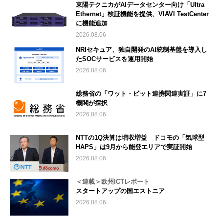
東陽テクニカがAIデータセンター向け「Ultra
Ethernet」検証機能を提供、VIAVI TestCenter
に機能追加
2026.08.06
NRIセキュア、独自開発のAI統制基盤を導入し
たSOCサービスを運用開始
2026.08.06
総務省の「ワット・ビット連携関連実証」に7
機関が採択
2026.08.06
NTTの1Q決算は増収増益 ドコモの「気球型
HAPS」は9月から能登エリアで実証開始
2026.08.06
＜連載＞欧州ICTレポート
スタートアップの国エストニア
2026.08.06