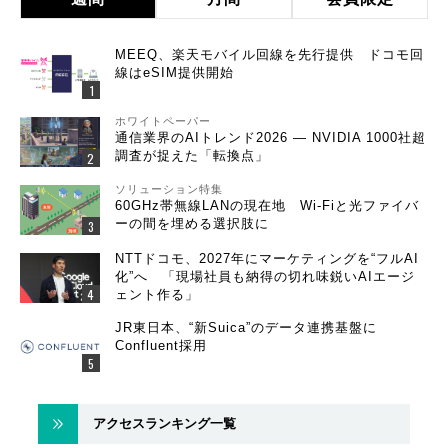
MEEQ、楽天モバイル回線を先行提供 ドコモ回
線はeSIM提供開始
ホワイトペーパー
通信業界のAIトレンド2026 ― NVIDIA 1000社超
調査が捉えた「転換点」
ソリューション特集
60GHz帯無線LANの現在地 Wi-Fiと光ファイバ
ーの間を埋める選択肢に
NTTドコモ、2027年にマーケティングを“フルAI
化”へ 「現場社員も納得の切れ味鋭いAIエージ
ェント作る」
JR東日本、“新Suica”のデータ連携基盤に
Confluent採用
アクセスランキング一覧