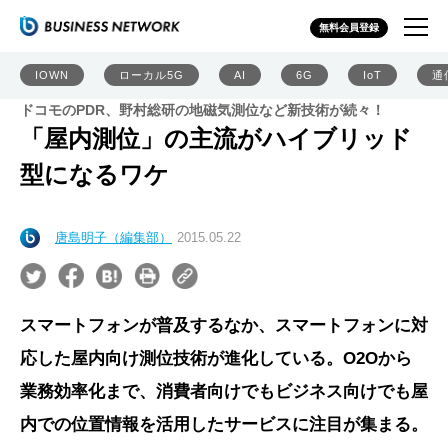
無料会員登録
IOWN
ローカル5G
AI
6G
IoT
通
ドコモのPDR、野村総研の地磁気測位など新技術が続々！
「屋内測位」の主流がハイブリッド
型になるワケ
唐島明子（編集部）
2015.05.22
スマートフォンが普及するなか、スマートフォンに対
応した屋内向け測位技術が進化している。O2Oから
業務効率化まで、消費者向けでもビジネス向けでも屋
内での位置情報を活用したサービスに注目が集まる。