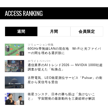
ACCESS RANKING
週間
月間
会員限定
ソリューション特集
60GHz帯無線LANの現在地 Wi-Fiと光ファイバ
ーの間を埋める選択肢に
ホワイトペーパー
通信業界のAIトレンド2026 ― NVIDIA 1000社超
調査が捉えた「転換点」
古野電気、LEO衛星測位サービス「Pulsar」の衛
星から実信号を受信
衛星コンステ、日本の勝ち筋は「負けないこ
と」 宇宙開発の最新動向を三菱総研が解説