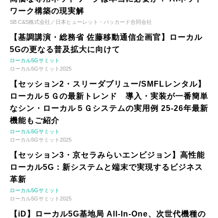
ワーク構築の現実解
SB C&S株式会社／日本ヒューレット・パッカード合同会社
【基調講演・総務省 佐藤移動通信企画官】ローカル
5Gの更なる普及拡大に向けて
ローカル5Gサミット
ローカル5Gサミット2025
【セッション2・スリーダブリュー/SMFLレンタル】
ローカル５Ｇの最新トレンド 導入・実装が一番簡単
なシン・ローカル５Ｇシステムの実用例 25-26年最新
機能もご紹介
ローカル5Gサミット
ローカル5Gサミット2025
【セッション3・京セラみらいエンビジョン】高性能
ローカル5G：新システムと端末で実現するビジネス
革新
ローカル5Gサミット
ローカル5Gサミット2025
【iD】ローカル5G基地局 All-In-One、次世代機種の