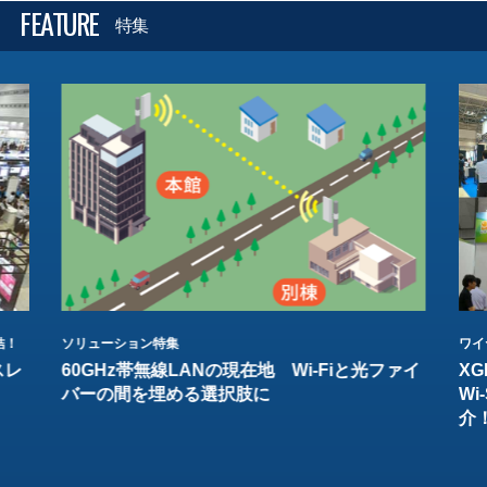
FEATURE
特集
結！
ソリューション特集
ワイ
スレ
60GHz帯無線LANの現在地 Wi-Fiと光ファイ
XG
バーの間を埋める選択肢に
W
介