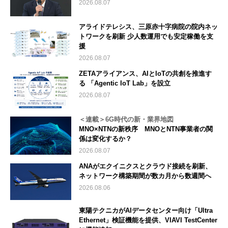
2026.08.07
アライドテレシス、三原赤十字病院の院内ネッ
トワークを刷新 少人数運用でも安定稼働を支
援
2026.08.07
ZETAアライアンス、AIとIoTの共創を推進す
る 「Agentic IoT Lab」を設立
2026.08.07
＜連載＞6G時代の新・業界地図
MNO×NTNの新秩序 MNOとNTN事業者の関
係は変化するか？
2026.08.07
ANAがエクイニクスとクラウド接続を刷新、
ネットワーク構築期間が数カ月から数週間へ
2026.08.06
東陽テクニカがAIデータセンター向け「Ultra
Ethernet」検証機能を提供、VIAVI TestCenter