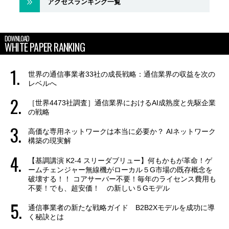
アクセスランキング一覧
DOWNLOAD
WHITE PAPER RANKING
世界の通信事業者33社の成長戦略：通信業界の収益を次の
レベルへ
［世界4473社調査］通信業界におけるAI成熟度と先駆企業
の戦略
高価な専用ネットワークは本当に必要か？ AIネットワーク
構築の現実解
【基調講演 K2-4 スリーダブリュー】何もかもが革命！ゲ
ームチェンジャー無線機がローカル５G市場の既存概念を
破壊する！！ コアサーバー不要！毎年のライセンス費用も
不要！でも、超安価！ の新しい５Gモデル
通信事業者の新たな戦略ガイド B2B2Xモデルを成功に導
く秘訣とは