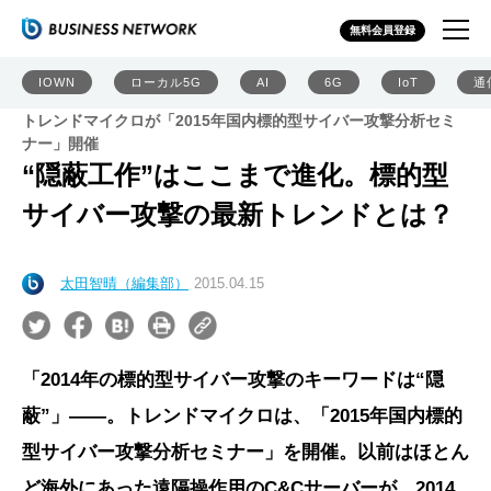
無料会員登録
IOWN
ローカル5G
AI
6G
IoT
通
トレンドマイクロが「2015年国内標的型サイバー攻撃分析セミ
ナー」開催
“隠蔽工作”はここまで進化。標的型
サイバー攻撃の最新トレンドとは？
太田智晴（編集部）
2015.04.15
「2014年の標的型サイバー攻撃のキーワードは“隠
蔽”」――。トレンドマイクロは、「2015年国内標的
型サイバー攻撃分析セミナー」を開催。以前はほとん
ど海外にあった遠隔操作用のC&Cサーバーが、2014