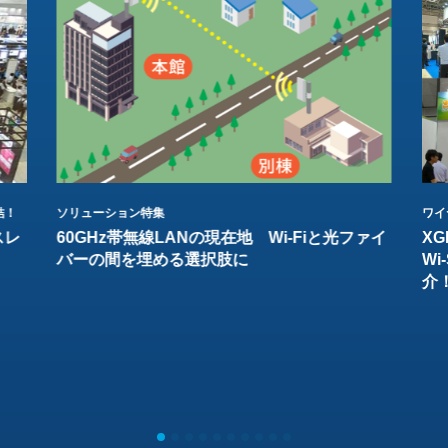
結！
ソリューション特集
ワイ
スレ
60GHz帯無線LANの現在地 Wi-Fiと光ファイ
XG
バーの間を埋める選択肢に
W
介