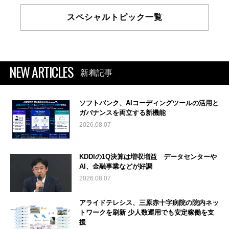
スペシャルトピック一覧
NEW ARTICLES
新着記事
ソフトバンク、AIコーディングツールの活用と
ガバナンスを両立する新機能
2026.08.07
KDDIの1Q決算は増収増益 データセンターや
AI、金融事業などが好調
2026.08.07
アライドテレシス、三原赤十字病院の院内ネッ
トワークを刷新 少人数運用でも安定稼働を支
援