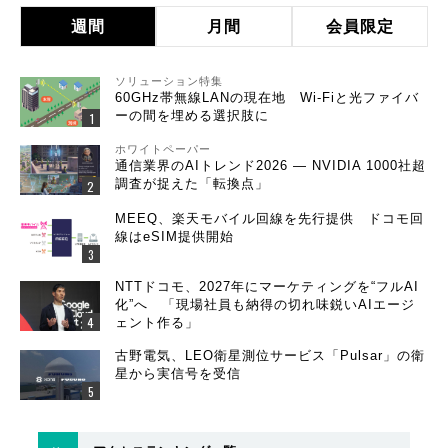
週間
月間
会員限定
ソリューション特集
60GHz帯無線LANの現在地 Wi-Fiと光ファイバ
ーの間を埋める選択肢に
ホワイトペーパー
通信業界のAIトレンド2026 ― NVIDIA 1000社超
調査が捉えた「転換点」
MEEQ、楽天モバイル回線を先行提供 ドコモ回
線はeSIM提供開始
NTTドコモ、2027年にマーケティングを“フルAI
化”へ 「現場社員も納得の切れ味鋭いAIエージ
ェント作る」
古野電気、LEO衛星測位サービス「Pulsar」の衛
星から実信号を受信