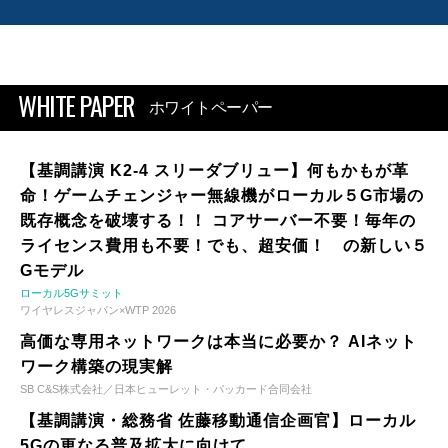
WHITE PAPER
ホワイトペーパー
【基調講演 K2-4 スリーダブリュー】何もかもが革
命！ゲームチェンジャー無線機がローカル５G市場の
既存概念を破壊する！！ コアサーバー不要！毎年の
ライセンス費用も不要！でも、超安価！ の新しい５
Gモデル
ローカル5Gサミット
ワイヤレスジャパン×WTP 2026
高価な専用ネットワークは本当に必要か？ AIネット
ワーク構築の現実解
SB C&S株式会社／日本ヒューレット・パッカード合同会社
【基調講演・総務省 佐藤移動通信企画官】ローカル
5Gの更なる普及拡大に向けて