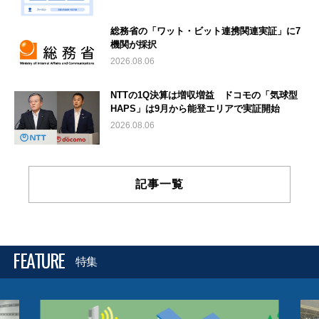
総務省の「ワット・ビット連携関連実証」に7
機関が採択
2026.08.06
NTTの1Q決算は増収増益 ドコモの「気球型
HAPS」は9月から能登エリアで実証開始
2026.08.06
記事一覧
FEATURE
特集