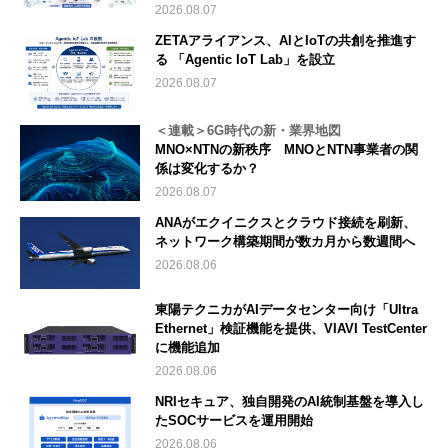
2026.08.07
ZETAアライアンス、AIとIoTの共創を推進す
る 「Agentic IoT Lab」を設立
2026.08.07
＜連載＞6G時代の新・業界地図
MNO×NTNの新秩序 MNOとNTN事業者の関
係は変化するか？
2026.08.07
ANAがエクイニクスとクラウド接続を刷新、
ネットワーク構築期間が数カ月から数週間へ
2026.08.06
東陽テクニカがAIデータセンター向け「Ultra
Ethernet」検証機能を提供、VIAVI TestCenter
に機能追加
2026.08.06
NRIセキュア、独自開発のAI統制基盤を導入し
たSOCサービスを運用開始
2026.08.06