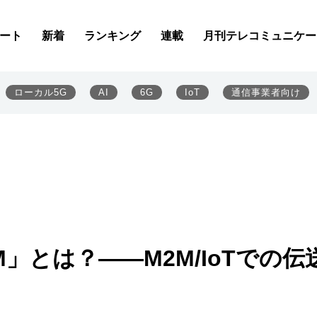
ート
新着
ランキング
連載
月刊テレコミュニケー
ローカル5G
AI
6G
IoT
通信事業者向け
M」とは？――M2M/IoTでの伝