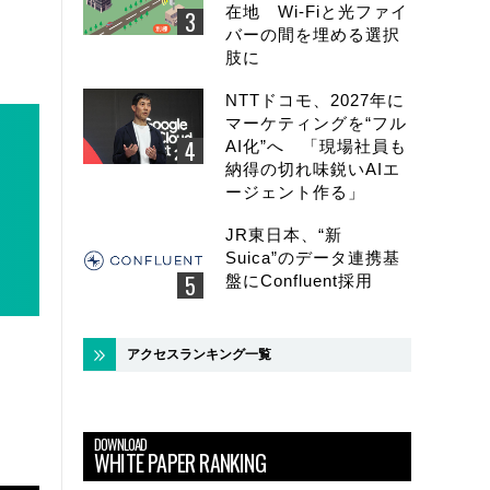
在地 Wi-Fiと光ファイ
バーの間を埋める選択
肢に
NTTドコモ、2027年に
マーケティングを“フル
AI化”へ 「現場社員も
納得の切れ味鋭いAIエ
ージェント作る」
JR東日本、“新
Suica”のデータ連携基
盤にConfluent採用
アクセスランキング一覧
DOWNLOAD
WHITE PAPER RANKING