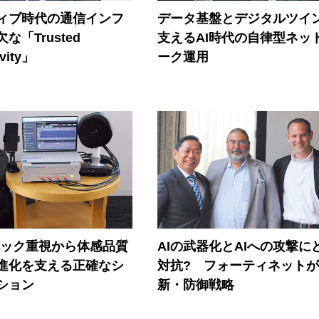
ティブ時代の通信インフ
データ基盤とデジタルツイ
な「Trusted
支えるAI時代の自律型ネッ
vity」
ーク運用
ペック重視から体感品質
AIの武器化とAIへの攻撃に
進化を支える正確なシ
対抗? フォーティネット
ション
新・防御戦略