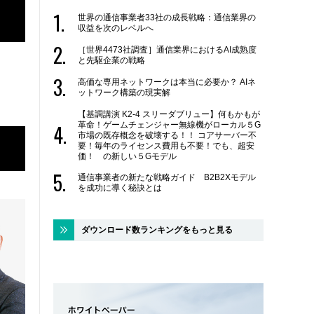
世界の通信事業者33社の成長戦略：通信業界の
収益を次のレベルへ
［世界4473社調査］通信業界におけるAI成熟度
と先駆企業の戦略
高価な専用ネットワークは本当に必要か？ AIネ
ットワーク構築の現実解
【基調講演 K2-4 スリーダブリュー】何もかもが
革命！ゲームチェンジャー無線機がローカル５G
市場の既存概念を破壊する！！ コアサーバー不
要！毎年のライセンス費用も不要！でも、超安
価！ の新しい５Gモデル
通信事業者の新たな戦略ガイド B2B2Xモデル
を成功に導く秘訣とは
ダウンロード数ランキングをもっと見る