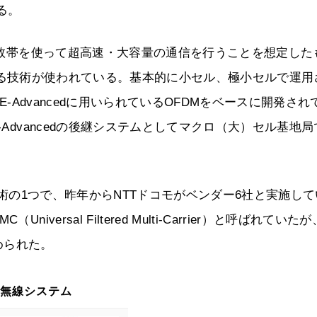
る。
周波数帯を使って超高速・大容量の通信を行うことを想定した
格の異なる技術が使われている。基本的に小セル、極小セルで運用
E-Advancedに用いられているOFDMをベースに開発され
-Advancedの後継システムとしてマクロ（大）セル基地局
補技術の1つで、昨年からNTTドコモがベンダー6社と実施し
ersal Filtered Multi-Carrier）と呼ばれていた
められた。
の無線システム