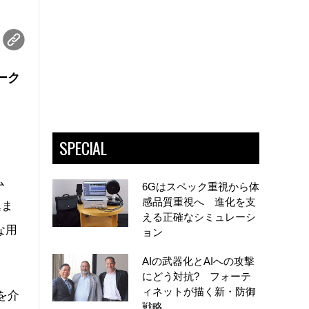
ーク
SPECIAL
ム
6Gはスペック重視から体
感品質重視へ 進化を支
込ま
える正確なシミュレーシ
な用
ョン
AIの武器化とAIへの攻撃
にどう対抗? フォーテ
ィネットが描く新・防御
を介
戦略