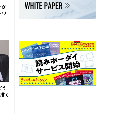
ンが
トワ
どう
が描く