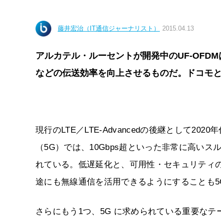
藤井宏治（IT通信ジャーナリスト）
2015.04.13
アルカテル・ルーセントが開発中のUF-OFD
などの伝送効率を向上させるものだ。ドコモと
現行のLTE／LTE-Advancedの後継として
（5G）では、10Gbps超といった非常に高いス
れている。低遅延化と、可用性・セキュリティ
途にも無線通信を活用できるようにすることも5
さらにもう1つ、5G に求められている重要な