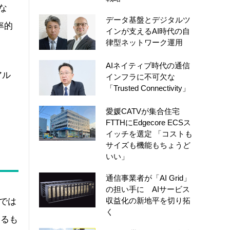
ーな
データ基盤とデジタルツ
率的
インが支えるAI時代の自
律型ネットワーク運用
AIネイティブ時代の通信
アル
インフラに不可欠な
「Trusted Connectivity」
愛媛CATVが集合住宅
FTTHにEdgecore ECSス
イッチを選定 「コストも
サイズも機能もちょうど
いい」
通信事業者が「AI Grid」
の担い手に AIサービス
収益化の新地平を切り拓
では
く
するも