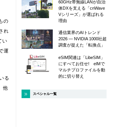
60GHz帯無線LANが自治
体DXを支える「cnWave
Vシリーズ」が選ばれる
理由
もの
され
通信業界のAIトレンド
2026 ― NVIDIA 1000社超
てい
調査が捉えた「転換点」
で運
eSIM関連は「LibeSIM」
にすべてお任せ! eIMで
マルチプロファイルを動
的に切り替え
ている
が、他
スペシャル一覧