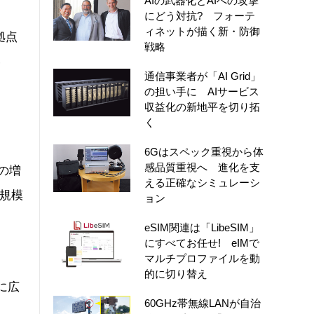
AIの武器化とAIへの攻撃
にどう対抗? フォーテ
ィネットが描く新・防御
拠点
戦略
い
通信事業者が「AI Grid」
の担い手に AIサービス
収益化の新地平を切り拓
く
6Gはスペック重視から体
感品質重視へ 進化を支
㎡の増
える正確なシミュレーシ
の規模
ョン
eSIM関連は「LibeSIM」
にすべてお任せ! eIMで
マルチプロファイルを動
し
的に切り替え
に広
60GHz帯無線LANが自治