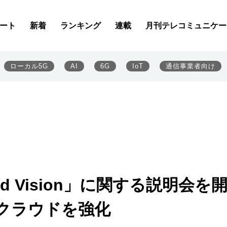
ート
新着
ランキング
連載
月刊テレコミュニケー
ローカル5G
AI
6G
IoT
通信事業者向け
oud Vision」に関する説明会を
アクラウドを強化