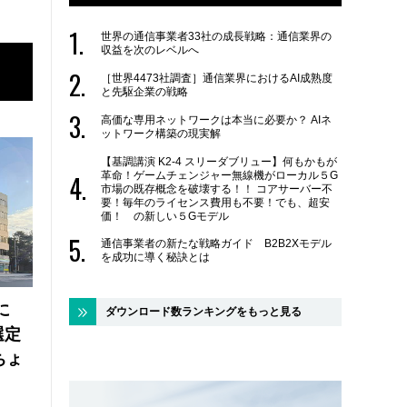
世界の通信事業者33社の成長戦略：通信業界の
収益を次のレベルへ
［世界4473社調査］通信業界におけるAI成熟度
と先駆企業の戦略
高価な専用ネットワークは本当に必要か？ AIネ
ットワーク構築の現実解
【基調講演 K2-4 スリーダブリュー】何もかもが
革命！ゲームチェンジャー無線機がローカル５G
市場の既存概念を破壊する！！ コアサーバー不
要！毎年のライセンス費用も不要！でも、超安
価！ の新しい５Gモデル
通信事業者の新たな戦略ガイド B2B2Xモデル
を成功に導く秘訣とは
に
ダウンロード数ランキングをもっと見る
選定
ちょ