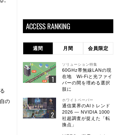
る。
ACCESS RANKING
週間
月間
会員限定
ソリューション特集
60GHz帯無線LANの現
在地 Wi-Fiと光ファイ
バーの間を埋める選択
肢に
る
ホワイトペーパー
自の
通信業界のAIトレンド
2026 ― NVIDIA 1000
社超調査が捉えた「転
換点」