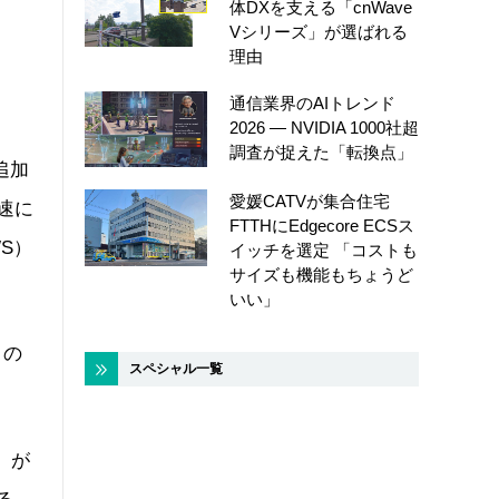
体DXを支える「cnWave
Vシリーズ」が選ばれる
理由
通信業界のAIトレンド
2026 ― NVIDIA 1000社超
調査が捉えた「転換点」
追加
愛媛CATVが集合住宅
速に
FTTHにEdgecore ECSス
WS）
イッチを選定 「コストも
サイズも機能もちょうど
いい」
）の
スペシャル一覧
」が