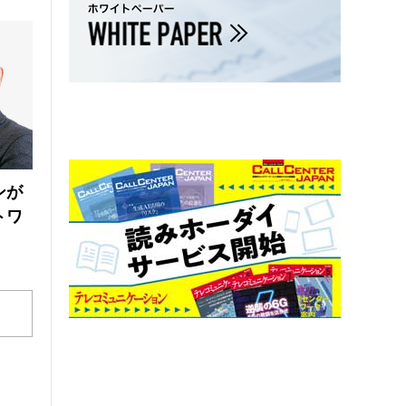
ンが
トワ