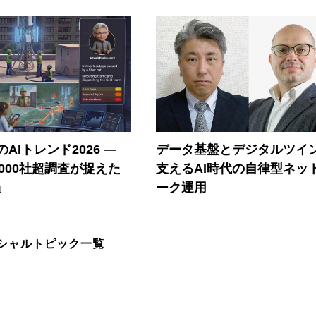
AIトレンド2026 ―
データ基盤とデジタルツイ
A 1000社超調査が捉えた
支えるAI時代の自律型ネッ
」
ーク運用
シャルトピック一覧