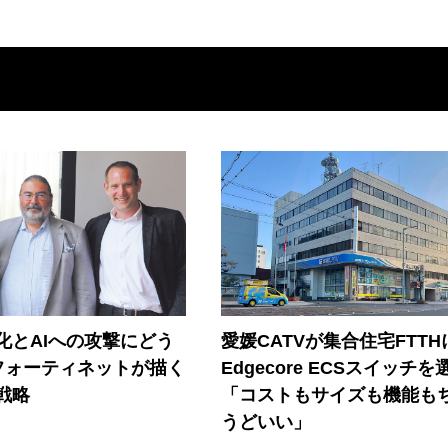
器化とAIへの攻撃にどう
愛媛CATVが集合住宅FTTH
フォーティネットが描く
Edgecore ECSスイッチを
戦略
「コストもサイズも機能も
うどいい」