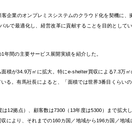
isionは、顧客企業のオンプレミスシステムのクラウド化を契機に、
ーバルで最適化し、経営改革に貢献することを目的として
の1年間の主要サービス展開実績を紹介した。
34.9万㎡に拡大。特にe-shelter買収による7.3万
っている。有馬社長によると、「面積では世界3番目くらい
12拠点）、顧客数は7300（13年度は5300）まで拡大
の買収により、それまでの160カ国／地域から196カ国／地域