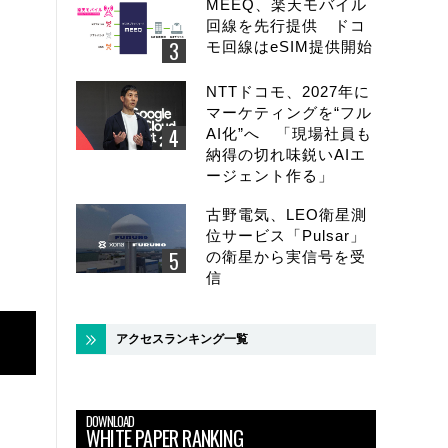
MEEQ、楽天モバイル
回線を先行提供 ドコ
モ回線はeSIM提供開始
NTTドコモ、2027年に
マーケティングを“フル
AI化”へ 「現場社員も
納得の切れ味鋭いAIエ
ージェント作る」
古野電気、LEO衛星測
位サービス「Pulsar」
の衛星から実信号を受
信
アクセスランキング一覧
DOWNLOAD
WHITE PAPER RANKING