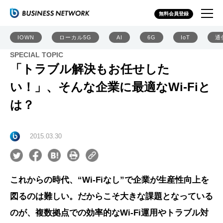
無料会員登録
IOWN
ローカル5G
AI
6G
IoT
通
SPECIAL TOPIC
「トラブル解決もお任せした
い！」、そんな企業に最適なWi-Fiと
は？
2015.03.30
これからの時代、“Wi-Fiなし”で企業が生産性向上を
図るのは難しい。だからこそ大きな課題となっている
のが、複数拠点での効率的なWi-Fi運用やトラブル対