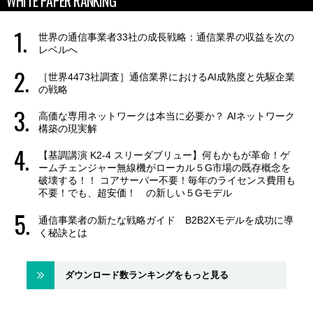
WHITE PAPER RANKING
世界の通信事業者33社の成長戦略：通信業界の収益を次の
レベルへ
［世界4473社調査］通信業界におけるAI成熟度と先駆企業
の戦略
高価な専用ネットワークは本当に必要か？ AIネットワーク
構築の現実解
【基調講演 K2-4 スリーダブリュー】何もかもが革命！ゲ
ームチェンジャー無線機がローカル５G市場の既存概念を
破壊する！！ コアサーバー不要！毎年のライセンス費用も
不要！でも、超安価！ の新しい５Gモデル
通信事業者の新たな戦略ガイド B2B2Xモデルを成功に導
く秘訣とは
ダウンロード数ランキングをもっと見る