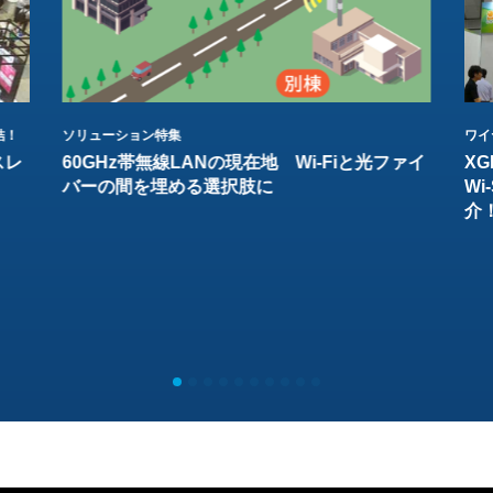
結！
ソリューション特集
ワイ
スレ
60GHz帯無線LANの現在地 Wi-Fiと光ファイ
XG
バーの間を埋める選択肢に
W
介