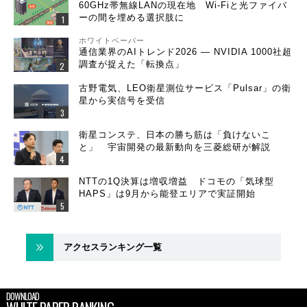
60GHz帯無線LANの現在地 Wi-Fiと光ファイバ
ーの間を埋める選択肢に
ホワイトペーパー
通信業界のAIトレンド2026 ― NVIDIA 1000社超
調査が捉えた「転換点」
古野電気、LEO衛星測位サービス「Pulsar」の衛
星から実信号を受信
衛星コンステ、日本の勝ち筋は「負けないこ
と」 宇宙開発の最新動向を三菱総研が解説
NTTの1Q決算は増収増益 ドコモの「気球型
HAPS」は9月から能登エリアで実証開始
アクセスランキング一覧
DOWNLOAD