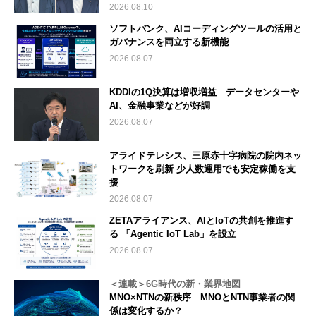
2026.08.10
ソフトバンク、AIコーディングツールの活用と
ガバナンスを両立する新機能
2026.08.07
KDDIの1Q決算は増収増益 データセンターや
AI、金融事業などが好調
2026.08.07
アライドテレシス、三原赤十字病院の院内ネッ
トワークを刷新 少人数運用でも安定稼働を支
援
2026.08.07
ZETAアライアンス、AIとIoTの共創を推進す
る 「Agentic IoT Lab」を設立
2026.08.07
＜連載＞6G時代の新・業界地図
MNO×NTNの新秩序 MNOとNTN事業者の関
係は変化するか？