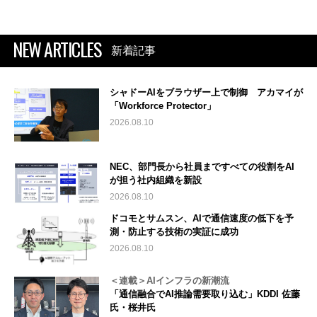
NEW ARTICLES
新着記事
シャドーAIをブラウザー上で制御 アカマイが
「Workforce Protector」
2026.08.10
NEC、部門長から社員まですべての役割をAI
が担う社内組織を新設
2026.08.10
ドコモとサムスン、AIで通信速度の低下を予
測・防止する技術の実証に成功
2026.08.10
＜連載＞AIインフラの新潮流
「通信融合でAI推論需要取り込む」KDDI 佐藤
氏・桜井氏