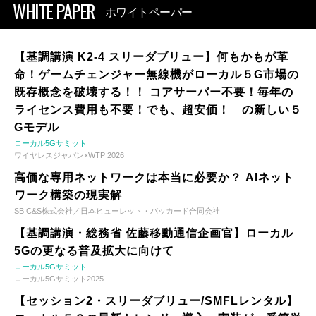
WHITE PAPER
ホワイトペーパー
【基調講演 K2-4 スリーダブリュー】何もかもが革
命！ゲームチェンジャー無線機がローカル５G市場の
既存概念を破壊する！！ コアサーバー不要！毎年の
ライセンス費用も不要！でも、超安価！ の新しい５
Gモデル
ローカル5Gサミット
ワイヤレスジャパン×WTP 2026
高価な専用ネットワークは本当に必要か？ AIネット
ワーク構築の現実解
SB C&S株式会社／日本ヒューレット・パッカード合同会社
【基調講演・総務省 佐藤移動通信企画官】ローカル
5Gの更なる普及拡大に向けて
ローカル5Gサミット
ローカル5Gサミット2025
【セッション2・スリーダブリュー/SMFLレンタル】