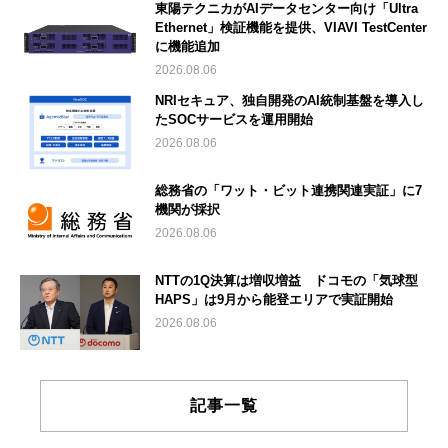
東陽テクニカがAIデータセンター向け「Ultra
Ethernet」検証機能を提供、VIAVI TestCenter
に機能追加
2026.08.06
NRIセキュア、独自開発のAI統制基盤を導入し
たSOCサービスを運用開始
2026.08.06
総務省の「ワット・ビット連携関連実証」に7
機関が採択
2026.08.06
NTTの1Q決算は増収増益 ドコモの「気球型
HAPS」は9月から能登エリアで実証開始
2026.08.06
記事一覧