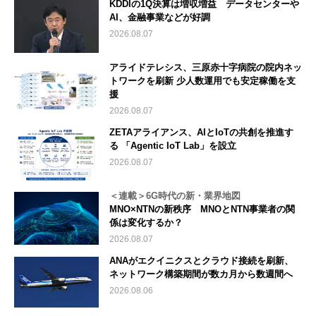
KDDIの1Q決算は増収増益 データセンターや
AI、金融事業などが好調
2026.08.07
アライドテレシス、三原赤十字病院の院内ネッ
トワークを刷新 少人数運用でも安定稼働を支
援
2026.08.07
ZETAアライアンス、AIとIoTの共創を推進す
る 「Agentic IoT Lab」を設立
2026.08.07
＜連載＞6G時代の新・業界地図
MNO×NTNの新秩序 MNOとNTN事業者の関
係は変化するか？
2026.08.07
ANAがエクイニクスとクラウド接続を刷新、
ネットワーク構築期間が数カ月から数週間へ
2026.08.06