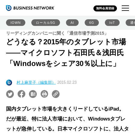
無料会員登録
IOWN
ローカル5G
AI
6G
IoT
通
リーディングカンパニーに聞く「通信市場予測2015」
どうなる？2015年のタブレット市場
――マイクロソフト石田氏＆浅田氏
「Windowsをシェア30％以上に」
村上麻里子（編集部）
2015.02.23
国内タブレット市場を大きくリードしているiPad。
だが最近、特に法人市場において、Windowsタブレ
ットが急伸している。日本マイクロソフトに、法人タ