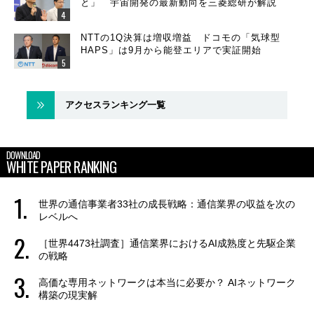
と」 宇宙開発の最新動向を三菱総研が解説
NTTの1Q決算は増収増益 ドコモの「気球型
HAPS」は9月から能登エリアで実証開始
アクセスランキング一覧
DOWNLOAD
WHITE PAPER RANKING
世界の通信事業者33社の成長戦略：通信業界の収益を次の
レベルへ
［世界4473社調査］通信業界におけるAI成熟度と先駆企業
の戦略
高価な専用ネットワークは本当に必要か？ AIネットワーク
構築の現実解