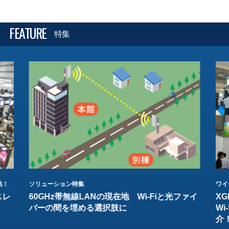
FEATURE
特集
結！
ソリューション特集
ワイ
スレ
60GHz帯無線LANの現在地 Wi-Fiと光ファイ
XG
バーの間を埋める選択肢に
W
介