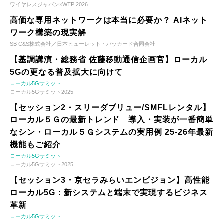
ワイヤレスジャパン×WTP 2026
高価な専用ネットワークは本当に必要か？ AIネット
ワーク構築の現実解
SB C&S株式会社／日本ヒューレット・パッカード合同会社
【基調講演・総務省 佐藤移動通信企画官】ローカル
5Gの更なる普及拡大に向けて
ローカル5Gサミット
ローカル5Gサミット2025
【セッション2・スリーダブリュー/SMFLレンタル】
ローカル５Ｇの最新トレンド 導入・実装が一番簡単
なシン・ローカル５Ｇシステムの実用例 25-26年最新
機能もご紹介
ローカル5Gサミット
ローカル5Gサミット2025
【セッション3・京セラみらいエンビジョン】高性能
ローカル5G：新システムと端末で実現するビジネス
革新
ローカル5Gサミット