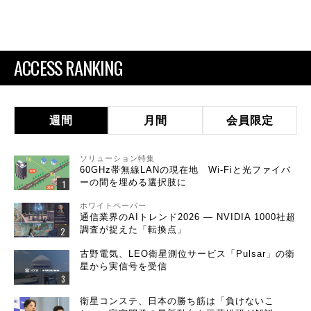
ACCESS RANKING
週間
月間
会員限定
ソリューション特集
60GHz帯無線LANの現在地 Wi-Fiと光ファイバ
ーの間を埋める選択肢に
ホワイトペーパー
通信業界のAIトレンド2026 ― NVIDIA 1000社超
調査が捉えた「転換点」
古野電気、LEO衛星測位サービス「Pulsar」の衛
星から実信号を受信
衛星コンステ、日本の勝ち筋は「負けないこ