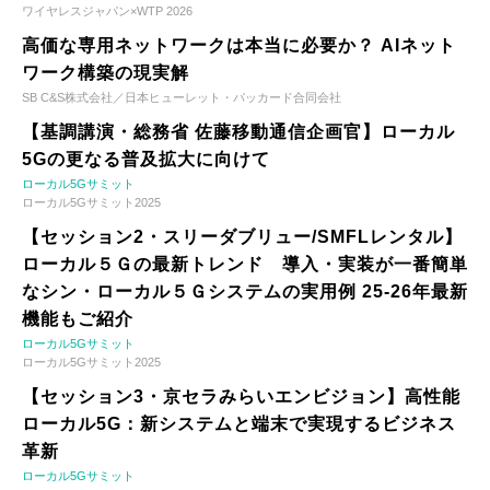
ワイヤレスジャパン×WTP 2026
高価な専用ネットワークは本当に必要か？ AIネット
ワーク構築の現実解
SB C&S株式会社／日本ヒューレット・パッカード合同会社
【基調講演・総務省 佐藤移動通信企画官】ローカル
5Gの更なる普及拡大に向けて
ローカル5Gサミット
ローカル5Gサミット2025
【セッション2・スリーダブリュー/SMFLレンタル】
ローカル５Ｇの最新トレンド 導入・実装が一番簡単
なシン・ローカル５Ｇシステムの実用例 25-26年最新
機能もご紹介
ローカル5Gサミット
ローカル5Gサミット2025
【セッション3・京セラみらいエンビジョン】高性能
ローカル5G：新システムと端末で実現するビジネス
革新
ローカル5Gサミット