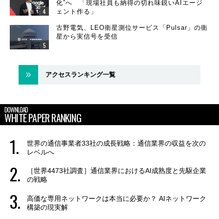
化”へ 「現場社員も納得の切れ味鋭いAIエージ
ェント作る」
古野電気、LEO衛星測位サービス「Pulsar」の衛
星から実信号を受信
アクセスランキング一覧
DOWNLOAD
WHITE PAPER RANKING
世界の通信事業者33社の成長戦略：通信業界の収益を次の
レベルへ
［世界4473社調査］通信業界におけるAI成熟度と先駆企業
の戦略
高価な専用ネットワークは本当に必要か？ AIネットワーク
構築の現実解