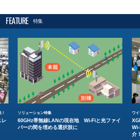
FEATURE
特集
結！
ソリューション特集
ワイ
スレ
60GHz帯無線LANの現在地 Wi-Fiと光ファイ
XG
バーの間を埋める選択肢に
W
介