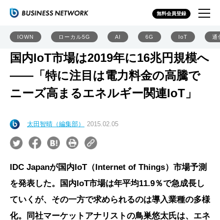
無料会員登録
IOWN
ローカル5G
AI
6G
IoT
通
国内IoT市場は2019年に16兆円規模へ
――「特に注目は電力料金の高騰で
ニーズ高まるエネルギー関連IoT」
太田智晴（編集部）
2015.02.05
IDC Japanが国内IoT（Internet of Things）市場予測
を発表した。国内IoT市場は年平均11.9％で急成長し
ていくが、その一方で求められるのは導入業種の多様
化。同社マーケットアナリストの鳥巣悠太氏は、エネ