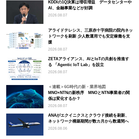
KDDIの1Q決算は増収増益 データセンターや
AI、金融事業などが好調
2026.08.07
アライドテレシス、三原赤十字病院の院内ネッ
トワークを刷新 少人数運用でも安定稼働を支
援
2026.08.07
ZETAアライアンス、AIとIoTの共創を推進す
る 「Agentic IoT Lab」を設立
2026.08.07
＜連載＞6G時代の新・業界地図
MNO×NTNの新秩序 MNOとNTN事業者の関
係は変化するか？
2026.08.07
ANAがエクイニクスとクラウド接続を刷新、
ネットワーク構築期間が数カ月から数週間へ
2026.08.06