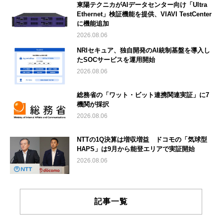
東陽テクニカがAIデータセンター向け「Ultra
Ethernet」検証機能を提供、VIAVI TestCenter
に機能追加
2026.08.06
NRIセキュア、独自開発のAI統制基盤を導入し
たSOCサービスを運用開始
2026.08.06
総務省の「ワット・ビット連携関連実証」に7
機関が採択
2026.08.06
NTTの1Q決算は増収増益 ドコモの「気球型
HAPS」は9月から能登エリアで実証開始
2026.08.06
記事一覧