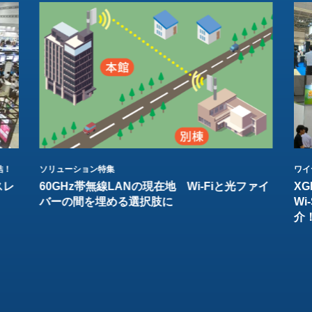
結！
ソリューション特集
ワイ
スレ
60GHz帯無線LANの現在地 Wi-Fiと光ファイ
XG
バーの間を埋める選択肢に
W
介