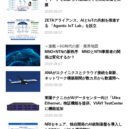
援
2026.08.07
ZETAアライアンス、AIとIoTの共創を推進す
る 「Agentic IoT Lab」を設立
2026.08.07
＜連載＞6G時代の新・業界地図
MNO×NTNの新秩序 MNOとNTN事業者の関
係は変化するか？
2026.08.07
ANAがエクイニクスとクラウド接続を刷新、
ネットワーク構築期間が数カ月から数週間へ
2026.08.06
東陽テクニカがAIデータセンター向け「Ultra
Ethernet」検証機能を提供、VIAVI TestCenter
に機能追加
2026.08.06
NRIセキュア、独自開発のAI統制基盤を導入し