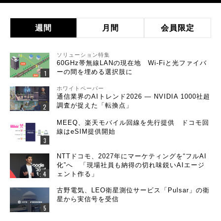
週間
月間
会員限定
ソリューション特集
60GHz帯無線LANの現在地 Wi-Fiと光ファイバ
ーの間を埋める選択肢に
ホワイトペーパー
通信業界のAIトレンド2026 ― NVIDIA 1000社超
調査が捉えた「転換点」
MEEQ、楽天モバイル回線を先行提供 ドコモ回
線はeSIM提供開始
NTTドコモ、2027年にマーケティングを“フルAI
化”へ 「現場社員も納得の切れ味鋭いAIエージ
ェント作る」
古野電気、LEO衛星測位サービス「Pulsar」の衛
星から実信号を受信