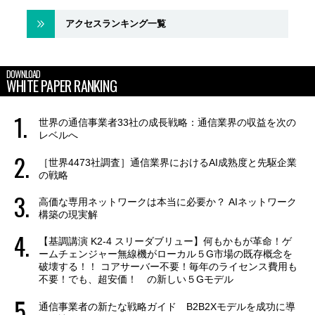
アクセスランキング一覧
DOWNLOAD
WHITE PAPER RANKING
世界の通信事業者33社の成長戦略：通信業界の収益を次の
レベルへ
［世界4473社調査］通信業界におけるAI成熟度と先駆企業
の戦略
高価な専用ネットワークは本当に必要か？ AIネットワーク
構築の現実解
【基調講演 K2-4 スリーダブリュー】何もかもが革命！ゲ
ームチェンジャー無線機がローカル５G市場の既存概念を
破壊する！！ コアサーバー不要！毎年のライセンス費用も
不要！でも、超安価！ の新しい５Gモデル
通信事業者の新たな戦略ガイド B2B2Xモデルを成功に導