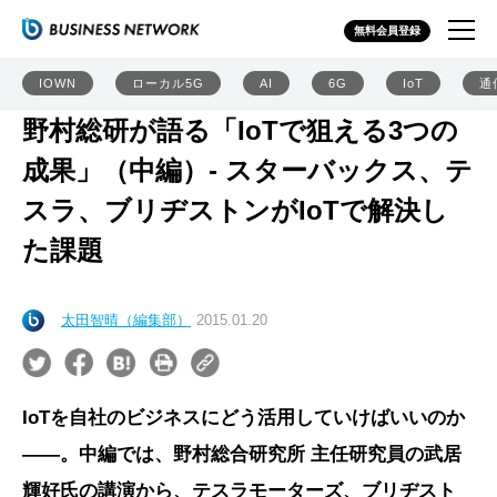
無料会員登録
IOWN
ローカル5G
AI
6G
IoT
通
野村総研が語る「IoTで狙える3つの
成果」（中編）- スターバックス、テ
スラ、ブリヂストンがIoTで解決し
た課題
太田智晴（編集部）
2015.01.20
IoTを自社のビジネスにどう活用していけばいいのか
――。中編では、野村総合研究所 主任研究員の武居
輝好氏の講演から、テスラモーターズ、ブリヂスト