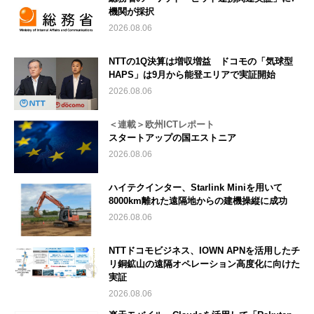
機関が採択
2026.08.06
NTTの1Q決算は増収増益 ドコモの「気球型
HAPS」は9月から能登エリアで実証開始
2026.08.06
＜連載＞欧州ICTレポート
スタートアップの国エストニア
2026.08.06
ハイテクインター、Starlink Miniを用いて
8000km離れた遠隔地からの建機操縦に成功
2026.08.06
NTTドコモビジネス、IOWN APNを活用したチ
リ銅鉱山の遠隔オペレーション高度化に向けた
実証
2026.08.06