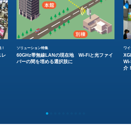
結！
ソリューション特集
ワイ
スレ
60GHz帯無線LANの現在地 Wi-Fiと光ファイ
XG
バーの間を埋める選択肢に
W
介