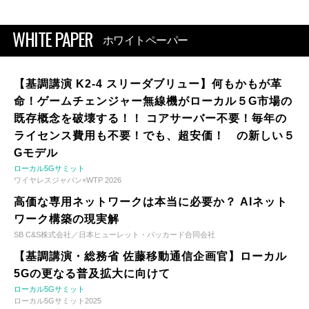
WHITE PAPER
ホワイトペーパー
【基調講演 K2-4 スリーダブリュー】何もかもが革
命！ゲームチェンジャー無線機がローカル５G市場の
既存概念を破壊する！！ コアサーバー不要！毎年の
ライセンス費用も不要！でも、超安価！ の新しい５
Gモデル
ローカル5Gサミット
ワイヤレスジャパン×WTP 2026
高価な専用ネットワークは本当に必要か？ AIネット
ワーク構築の現実解
SB C&S株式会社／日本ヒューレット・パッカード合同会社
【基調講演・総務省 佐藤移動通信企画官】ローカル
5Gの更なる普及拡大に向けて
ローカル5Gサミット
ローカル5Gサミット2025