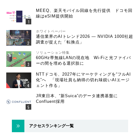
MEEQ、楽天モバイル回線を先行提供 ドコモ回
線はeSIM提供開始
ホワイトペーパー
通信業界のAIトレンド2026 ― NVIDIA 1000社超
調査が捉えた「転換点」
ソリューション特集
60GHz帯無線LANの現在地 Wi-Fiと光ファイバ
ーの間を埋める選択肢に
NTTドコモ、2027年にマーケティングを“フルAI
化”へ 「現場社員も納得の切れ味鋭いAIエージ
ェント作る」
JR東日本、“新Suica”のデータ連携基盤に
Confluent採用
アクセスランキング一覧