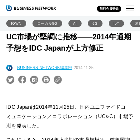
無料会員登録
IOWN
ローカル5G
AI
6G
IoT
通
UC市場が堅調に推移――2014年通期
予想をIDC Japanが上方修正
BUSINESS NETWORK編集部
2014.11.25
IDC Japanは2014年11月25日、国内ユニファイドコ
ミュニケーション／コラボレーション（UC&C）市場予
測を発表した。
これによると、2014年上半期の市場規模は、前年同期