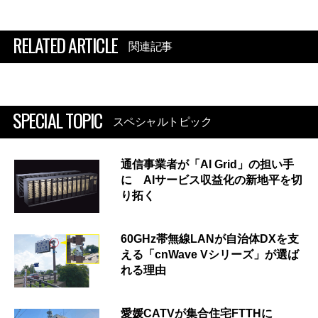
RELATED ARTICLE
関連記事
SPECIAL TOPIC
スペシャルトピック
通信事業者が「AI Grid」の担い手
に AIサービス収益化の新地平を切
り拓く
60GHz帯無線LANが自治体DXを支
える「cnWave Vシリーズ」が選ば
れる理由
愛媛CATVが集合住宅FTTHに