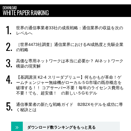
DOWNLOAD
WHITE PAPER RANKING
世界の通信事業者33社の成長戦略：通信業界の収益を次の
レベルへ
［世界4473社調査］通信業界におけるAI成熟度と先駆企業
の戦略
高価な専用ネットワークは本当に必要か？ AIネットワーク
構築の現実解
【基調講演 K2-4 スリーダブリュー】何もかもが革命！ゲ
ームチェンジャー無線機がローカル５G市場の既存概念を
破壊する！！ コアサーバー不要！毎年のライセンス費用も
不要！でも、超安価！ の新しい５Gモデル
通信事業者の新たな戦略ガイド B2B2Xモデルを成功に導
く秘訣とは
ダウンロード数ランキングをもっと見る