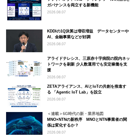
ガバナンスを両立する新機能
2026.08.07
KDDIの1Q決算は増収増益 データセンターや
AI、金融事業などが好調
2026.08.07
アライドテレシス、三原赤十字病院の院内ネッ
トワークを刷新 少人数運用でも安定稼働を支
援
2026.08.07
ZETAアライアンス、AIとIoTの共創を推進す
る 「Agentic IoT Lab」を設立
2026.08.07
＜連載＞6G時代の新・業界地図
MNO×NTNの新秩序 MNOとNTN事業者の関
係は変化するか？
2026.08.07