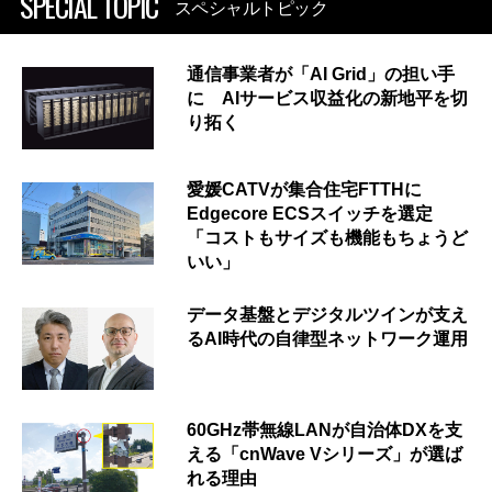
SPECIAL TOPIC
スペシャルトピック
通信事業者が「AI Grid」の担い手
に AIサービス収益化の新地平を切
り拓く
愛媛CATVが集合住宅FTTHに
Edgecore ECSスイッチを選定
「コストもサイズも機能もちょうど
いい」
データ基盤とデジタルツインが支え
るAI時代の自律型ネットワーク運用
60GHz帯無線LANが自治体DXを支
える「cnWave Vシリーズ」が選ば
れる理由