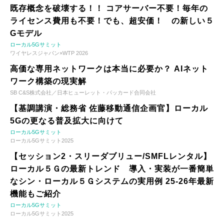
既存概念を破壊する！！ コアサーバー不要！毎年の
ライセンス費用も不要！でも、超安価！ の新しい５
Gモデル
ローカル5Gサミット
ワイヤレスジャパン×WTP 2026
高価な専用ネットワークは本当に必要か？ AIネット
ワーク構築の現実解
SB C&S株式会社／日本ヒューレット・パッカード合同会社
【基調講演・総務省 佐藤移動通信企画官】ローカル
5Gの更なる普及拡大に向けて
ローカル5Gサミット
ローカル5Gサミット2025
【セッション2・スリーダブリュー/SMFLレンタル】
ローカル５Ｇの最新トレンド 導入・実装が一番簡単
なシン・ローカル５Ｇシステムの実用例 25-26年最新
機能もご紹介
ローカル5Gサミット
ローカル5Gサミット2025