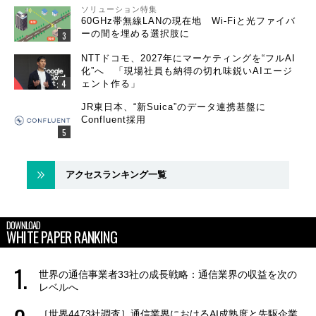
ソリューション特集
60GHz帯無線LANの現在地 Wi-Fiと光ファイバ
ーの間を埋める選択肢に
NTTドコモ、2027年にマーケティングを“フルAI
化”へ 「現場社員も納得の切れ味鋭いAIエージ
ェント作る」
JR東日本、“新Suica”のデータ連携基盤に
Confluent採用
アクセスランキング一覧
DOWNLOAD
WHITE PAPER RANKING
世界の通信事業者33社の成長戦略：通信業界の収益を次の
レベルへ
［世界4473社調査］通信業界におけるAI成熟度と先駆企業