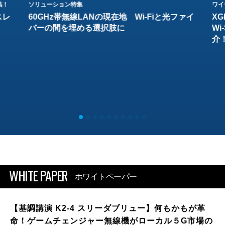
結！
ソリューション特集
ワイ
スレ
60GHz帯無線LANの現在地 Wi-Fiと光ファイ
XG
バーの間を埋める選択肢に
W
介
WHITE PAPER
ホワイトペーパー
【基調講演 K2-4 スリーダブリュー】何もかもが革
命！ゲームチェンジャー無線機がローカル５G市場の