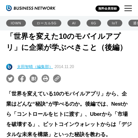
無料会員登録
IOWN
ローカル5G
AI
6G
IoT
通
「世界を変えた10のモバイルアプ
リ」に企業が学ぶべきこと（後編）
太田智晴（編集部）
2014.11.20
「世界を変えている10のモバイルアプリ」から、企
業はどんな“秘訣”が学べるのか。後編では、Nestか
ら「コントロールをヒトに渡す」、Uberから「市場
を破壊する」、ビットコインウォレットからは「デジ
タルな未来を構築」といった秘訣を教わる。