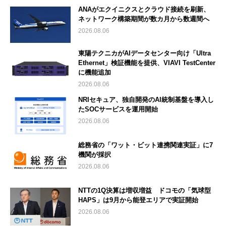
ANAがエクイニクスとクラウド接続を刷新、
ネットワーク構築期間が数カ月から数週間へ
2026.08.06
東陽テクニカがAIデータセンター向け「Ultra
Ethernet」検証機能を提供、VIAVI TestCenter
に機能追加
2026.08.06
NRIセキュア、独自開発のAI統制基盤を導入し
たSOCサービスを運用開始
2026.08.06
総務省の「ワット・ビット連携関連実証」に7
機関が採択
2026.08.06
NTTの1Q決算は増収増益 ドコモの「気球型
HAPS」は9月から能登エリアで実証開始
2026.08.06