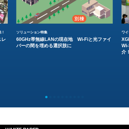
結！
ソリューション特集
ワイ
スレ
60GHz帯無線LANの現在地 Wi-Fiと光ファイ
XG
バーの間を埋める選択肢に
W
介