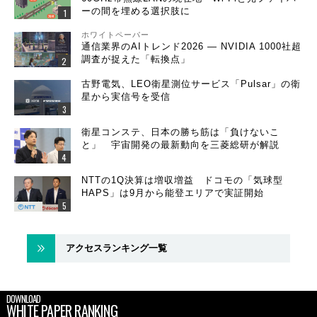
ーの間を埋める選択肢に
ホワイトペーパー
通信業界のAIトレンド2026 ― NVIDIA 1000社超
調査が捉えた「転換点」
古野電気、LEO衛星測位サービス「Pulsar」の衛
星から実信号を受信
衛星コンステ、日本の勝ち筋は「負けないこ
と」 宇宙開発の最新動向を三菱総研が解説
NTTの1Q決算は増収増益 ドコモの「気球型
HAPS」は9月から能登エリアで実証開始
アクセスランキング一覧
DOWNLOAD
WHITE PAPER RANKING