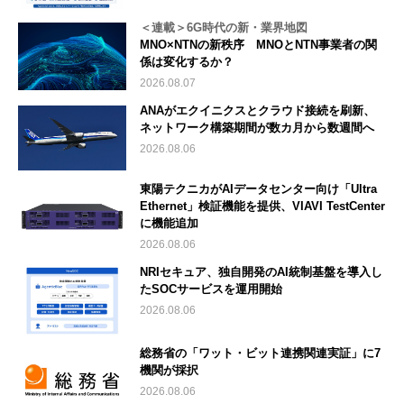
＜連載＞6G時代の新・業界地図
MNO×NTNの新秩序 MNOとNTN事業者の関
係は変化するか？
2026.08.07
ANAがエクイニクスとクラウド接続を刷新、
ネットワーク構築期間が数カ月から数週間へ
2026.08.06
東陽テクニカがAIデータセンター向け「Ultra
Ethernet」検証機能を提供、VIAVI TestCenter
に機能追加
2026.08.06
NRIセキュア、独自開発のAI統制基盤を導入し
たSOCサービスを運用開始
2026.08.06
総務省の「ワット・ビット連携関連実証」に7
機関が採択
2026.08.06