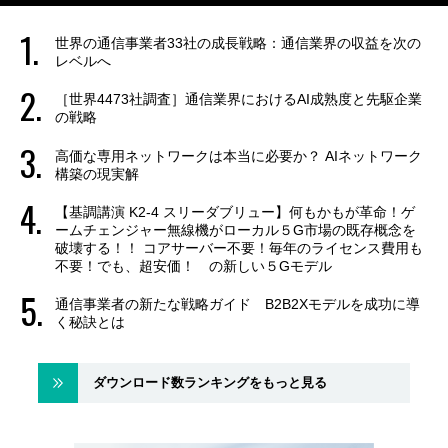
世界の通信事業者33社の成長戦略：通信業界の収益を次の
レベルへ
［世界4473社調査］通信業界におけるAI成熟度と先駆企業
の戦略
高価な専用ネットワークは本当に必要か？ AIネットワーク
構築の現実解
【基調講演 K2-4 スリーダブリュー】何もかもが革命！ゲ
ームチェンジャー無線機がローカル５G市場の既存概念を
破壊する！！ コアサーバー不要！毎年のライセンス費用も
不要！でも、超安価！ の新しい５Gモデル
通信事業者の新たな戦略ガイド B2B2Xモデルを成功に導
く秘訣とは
ダウンロード数ランキングをもっと見る