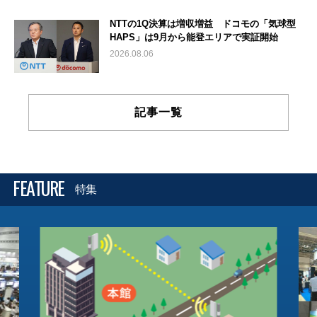
NTTの1Q決算は増収増益 ドコモの「気球型
HAPS」は9月から能登エリアで実証開始
2026.08.06
記事一覧
FEATURE
特集