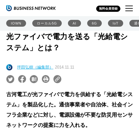
無料会員登録
IOWN
ローカル5G
AI
6G
IoT
通
光ファイバで電力を送る「光給電シ
ステム」とは？
坪田弘樹（編集部）
2014.11.11
古河電工が光ファイバで電力を供給する「光給電シス
テム」を製品化した。通信事業者や自治体、社会イン
フラ企業などに対し、電源設備が不要な防災用センサ
ネットワークの提案に力を入れる。