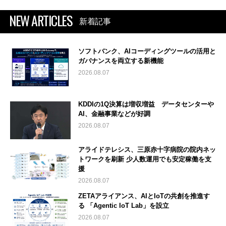
NEW ARTICLES
新着記事
ソフトバンク、AIコーディングツールの活用と
ガバナンスを両立する新機能
2026.08.07
KDDIの1Q決算は増収増益 データセンターや
AI、金融事業などが好調
2026.08.07
アライドテレシス、三原赤十字病院の院内ネッ
トワークを刷新 少人数運用でも安定稼働を支
援
2026.08.07
ZETAアライアンス、AIとIoTの共創を推進す
る 「Agentic IoT Lab」を設立
2026.08.07