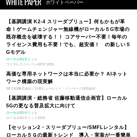
WHITE PAPER
ホワイトペーパー
【基調講演 K2-4 スリーダブリュー】何もかもが革
命！ゲームチェンジャー無線機がローカル５G市場の
既存概念を破壊する！！ コアサーバー不要！毎年の
ライセンス費用も不要！でも、超安価！ の新しい５
Gモデル
ローカル5Gサミット
ワイヤレスジャパン×WTP 2026
高価な専用ネットワークは本当に必要か？ AIネット
ワーク構築の現実解
SB C&S株式会社／日本ヒューレット・パッカード合同会社
【基調講演・総務省 佐藤移動通信企画官】ローカル
5Gの更なる普及拡大に向けて
ローカル5Gサミット
ローカル5Gサミット2025
【セッション2・スリーダブリュー/SMFLレンタル】
ローカル５Ｇの最新トレンド 導入・実装が一番簡単