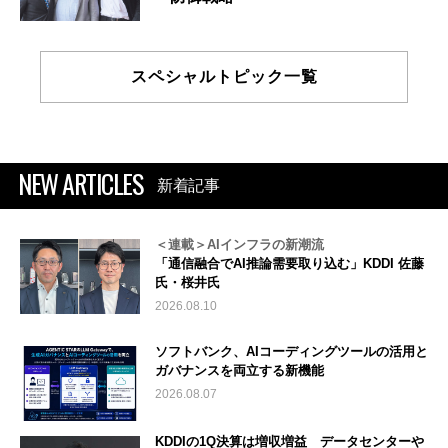
スペシャルトピック一覧
NEW ARTICLES
新着記事
＜連載＞AIインフラの新潮流
「通信融合でAI推論需要取り込む」KDDI 佐藤
氏・桜井氏
2026.08.10
ソフトバンク、AIコーディングツールの活用と
ガバナンスを両立する新機能
2026.08.07
KDDIの1Q決算は増収増益 データセンターや