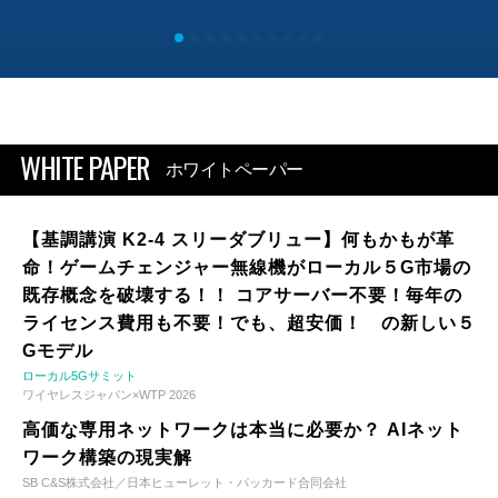
WHITE PAPER
ホワイトペーパー
【基調講演 K2-4 スリーダブリュー】何もかもが革
命！ゲームチェンジャー無線機がローカル５G市場の
既存概念を破壊する！！ コアサーバー不要！毎年の
ライセンス費用も不要！でも、超安価！ の新しい５
Gモデル
ローカル5Gサミット
ワイヤレスジャパン×WTP 2026
高価な専用ネットワークは本当に必要か？ AIネット
ワーク構築の現実解
SB C&S株式会社／日本ヒューレット・パッカード合同会社