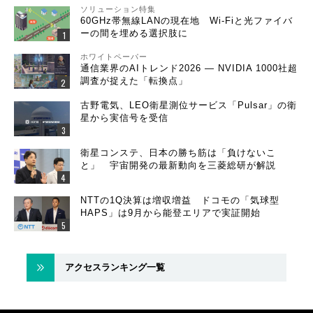
ソリューション特集
60GHz帯無線LANの現在地 Wi-Fiと光ファイバ
ーの間を埋める選択肢に
ホワイトペーパー
通信業界のAIトレンド2026 ― NVIDIA 1000社超
調査が捉えた「転換点」
古野電気、LEO衛星測位サービス「Pulsar」の衛
星から実信号を受信
衛星コンステ、日本の勝ち筋は「負けないこ
と」 宇宙開発の最新動向を三菱総研が解説
NTTの1Q決算は増収増益 ドコモの「気球型
HAPS」は9月から能登エリアで実証開始
アクセスランキング一覧