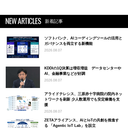
NEW ARTICLES
新着記事
ソフトバンク、AIコーディングツールの活用と
ガバナンスを両立する新機能
2026.08.07
KDDIの1Q決算は増収増益 データセンターや
AI、金融事業などが好調
2026.08.07
アライドテレシス、三原赤十字病院の院内ネッ
トワークを刷新 少人数運用でも安定稼働を支
援
2026.08.07
ZETAアライアンス、AIとIoTの共創を推進す
る 「Agentic IoT Lab」を設立