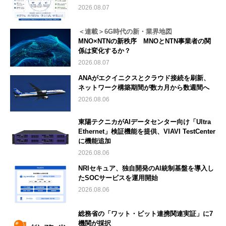
2026.08.07
＜連載＞6G時代の新・業界地図
MNO×NTNの新秩序 MNOとNTN事業者の関
係は変化するか？
2026.08.07
ANAがエクイニクスとクラウド接続を刷新、
ネットワーク構築期間が数カ月から数週間へ
2026.08.06
東陽テクニカがAIデータセンター向け「Ultra
Ethernet」検証機能を提供、VIAVI TestCenter
に機能追加
2026.08.06
NRIセキュア、独自開発のAI統制基盤を導入し
たSOCサービスを運用開始
2026.08.06
総務省の「ワット・ビット連携関連実証」に7
機関が採択