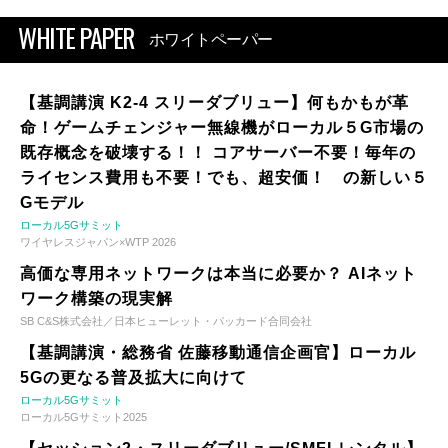
WHITE PAPER
ホワイトペーパー
【基調講演 K2-4 スリーダブリュー】何もかもが革
命！ゲームチェンジャー無線機がローカル５G市場の
既存概念を破壊する！！ コアサーバー不要！毎年の
ライセンス費用も不要！でも、超安価！ の新しい５
Gモデル
ローカル5Gサミット
ワイヤレスジャパン×WTP 2026
高価な専用ネットワークは本当に必要か？ AIネット
ワーク構築の現実解
SB C&S株式会社／日本ヒューレット・パッカード合同会社
【基調講演・総務省 佐藤移動通信企画官】ローカル
5Gの更なる普及拡大に向けて
ローカル5Gサミット
ローカル5Gサミット2025