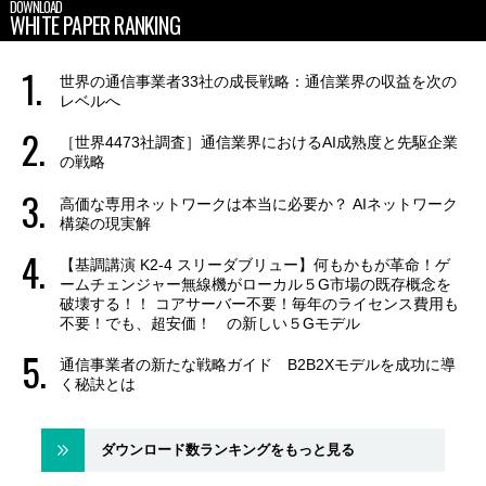
DOWNLOAD
WHITE PAPER RANKING
世界の通信事業者33社の成長戦略：通信業界の収益を次の
レベルへ
［世界4473社調査］通信業界におけるAI成熟度と先駆企業
の戦略
高価な専用ネットワークは本当に必要か？ AIネットワーク
構築の現実解
【基調講演 K2-4 スリーダブリュー】何もかもが革命！ゲ
ームチェンジャー無線機がローカル５G市場の既存概念を
破壊する！！ コアサーバー不要！毎年のライセンス費用も
不要！でも、超安価！ の新しい５Gモデル
通信事業者の新たな戦略ガイド B2B2Xモデルを成功に導
く秘訣とは
ダウンロード数ランキングをもっと見る