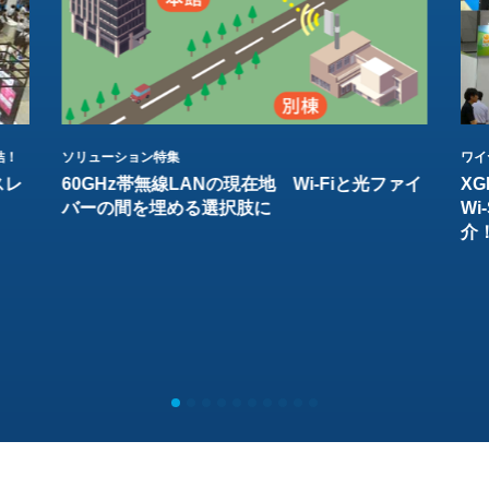
結！
ソリューション特集
ワイ
スレ
60GHz帯無線LANの現在地 Wi-Fiと光ファイ
XG
バーの間を埋める選択肢に
W
介