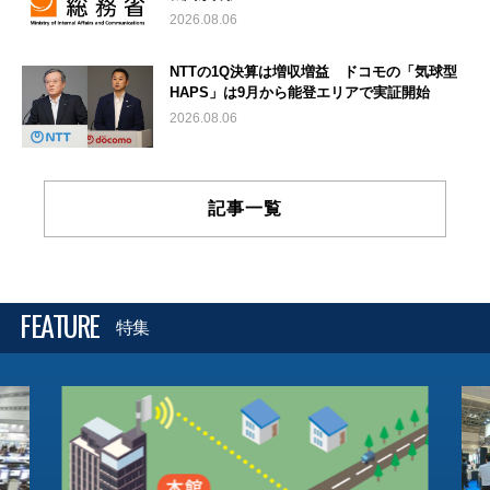
2026.08.06
NTTの1Q決算は増収増益 ドコモの「気球型
HAPS」は9月から能登エリアで実証開始
2026.08.06
記事一覧
FEATURE
特集