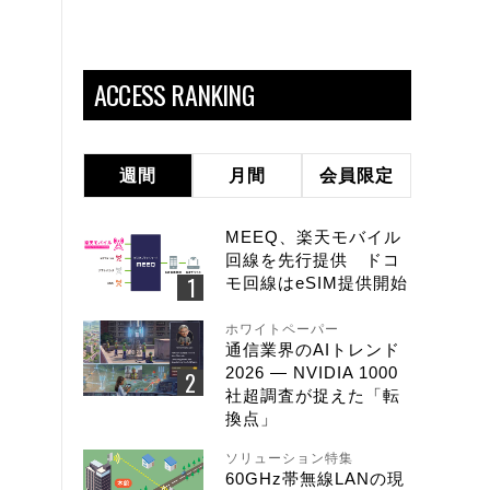
ACCESS RANKING
週間
月間
会員限定
MEEQ、楽天モバイル
回線を先行提供 ドコ
モ回線はeSIM提供開始
ホワイトペーパー
通信業界のAIトレンド
2026 ― NVIDIA 1000
社超調査が捉えた「転
換点」
ソリューション特集
60GHz帯無線LANの現