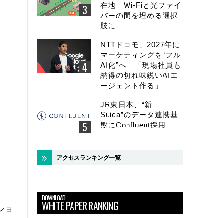
在地 Wi-Fiと光ファイ
バーの間を埋める選択
肢に
NTTドコモ、2027年に
マーケティングを“フル
AI化”へ 「現場社員も
納得の切れ味鋭いAIエ
ージェント作る」
JR東日本、“新
Suica”のデータ連携基
盤にConfluent採用
アクセスランキング一覧
DOWNLOAD
WHITE PAPER RANKING
ショ