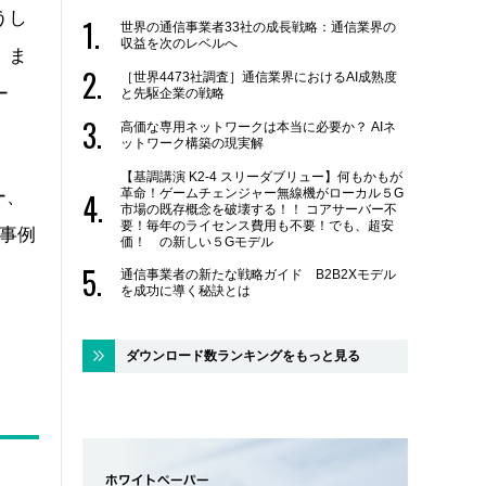
うし
世界の通信事業者33社の成長戦略：通信業界の
収益を次のレベルへ
。ま
［世界4473社調査］通信業界におけるAI成熟度
ー
と先駆企業の戦略
高価な専用ネットワークは本当に必要か？ AIネ
ットワーク構築の現実解
【基調講演 K2-4 スリーダブリュー】何もかもが
革命！ゲームチェンジャー無線機がローカル５G
ー、
市場の既存概念を破壊する！！ コアサーバー不
要！毎年のライセンス費用も不要！でも、超安
事例
価！ の新しい５Gモデル
通信事業者の新たな戦略ガイド B2B2Xモデル
を成功に導く秘訣とは
ダウンロード数ランキングをもっと見る