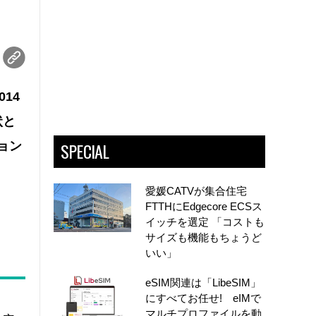
14
状と
SPECIAL
ョン
愛媛CATVが集合住宅
FTTHにEdgecore ECSス
イッチを選定 「コストも
サイズも機能もちょうど
いい」
eSIM関連は「LibeSIM」
にすべてお任せ! eIMで
マルチプロファイルを動