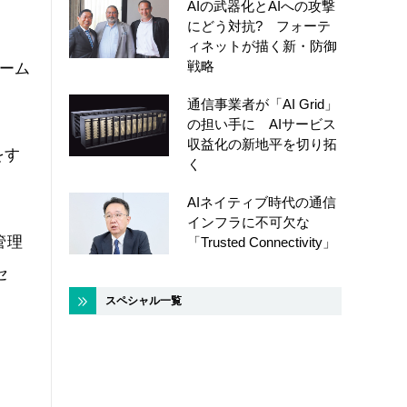
AIの武器化とAIへの攻撃
にどう対抗? フォーテ
ィネットが描く新・防御
戦略
ーム
通信事業者が「AI Grid」
の担い手に AIサービス
収益化の新地平を切り拓
をす
く
AIネイティブ時代の通信
インフラに不可欠な
管理
「Trusted Connectivity」
セ
スペシャル一覧