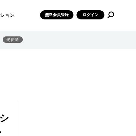
無料会員登録
ログイン
ション
光伝送
シ
ー