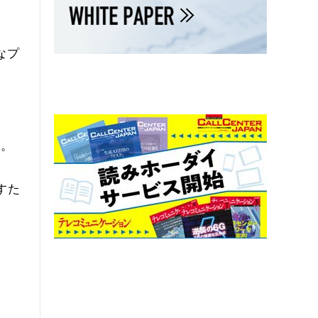
なプ
。
す。
すた
ュ