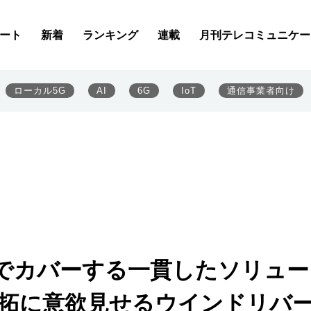
ート
新着
ランキング
連載
月刊テレコミュニケー
ローカル5G
AI
6G
IoT
通信事業者向け
でカバーする一貫したソリュー
開拓に意欲見せるウインドリバ