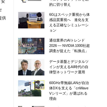
、安
的に切り替え
セ
6Gはスペック重視から体
提供
感品質重視へ 進化を支
える正確なシミュレーシ
ョン
通信業界のAIトレンド
2026 ― NVIDIA 1000社超
調査が捉えた「転換点」
データ基盤とデジタルツ
インが支えるAI時代の自
律型ネットワーク運用
60GHz帯無線LANが自治
体DXを支える「cnWave
Vシリーズ」が選ばれる
理由