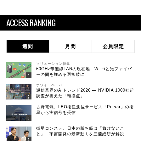
ACCESS RANKING
週間
月間
会員限定
ソリューション特集
60GHz帯無線LANの現在地 Wi-Fiと光ファイバ
ーの間を埋める選択肢に
ホワイトペーパー
通信業界のAIトレンド2026 ― NVIDIA 1000社超
調査が捉えた「転換点」
古野電気、LEO衛星測位サービス「Pulsar」の衛
星から実信号を受信
衛星コンステ、日本の勝ち筋は「負けないこ
と」 宇宙開発の最新動向を三菱総研が解説