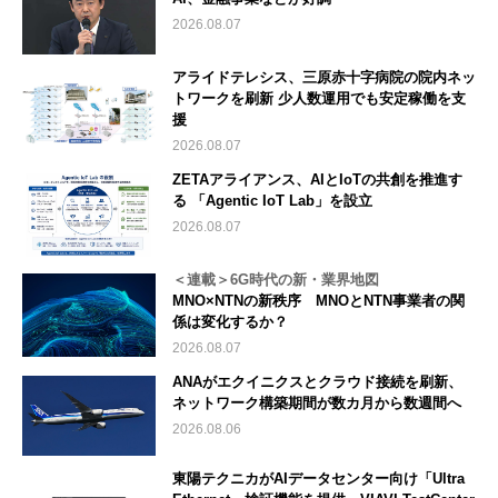
2026.08.07
アライドテレシス、三原赤十字病院の院内ネッ
トワークを刷新 少人数運用でも安定稼働を支
援
2026.08.07
ZETAアライアンス、AIとIoTの共創を推進す
る 「Agentic IoT Lab」を設立
2026.08.07
＜連載＞6G時代の新・業界地図
MNO×NTNの新秩序 MNOとNTN事業者の関
係は変化するか？
2026.08.07
ANAがエクイニクスとクラウド接続を刷新、
ネットワーク構築期間が数カ月から数週間へ
2026.08.06
東陽テクニカがAIデータセンター向け「Ultra