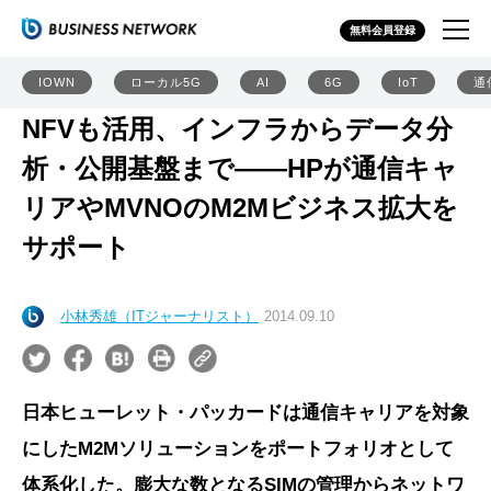
無料会員登録
IOWN
ローカル5G
AI
6G
IoT
通
NFVも活用、インフラからデータ分
析・公開基盤まで――HPが通信キャ
リアやMVNOのM2Mビジネス拡大を
サポート
小林秀雄（ITジャーナリスト）
2014.09.10
日本ヒューレット・パッカードは通信キャリアを対象
にしたM2Mソリューションをポートフォリオとして
体系化した。膨大な数となるSIMの管理からネットワ