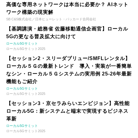
高価な専用ネットワークは本当に必要か？ AIネット
ワーク構築の現実解
SB C&S株式会社／日本ヒューレット・パッカード合同会社
【基調講演・総務省 佐藤移動通信企画官】ローカル
5Gの更なる普及拡大に向けて
ローカル5Gサミット
ローカル5Gサミット2025
【セッション2・スリーダブリュー/SMFLレンタル】
ローカル５Ｇの最新トレンド 導入・実装が一番簡単
なシン・ローカル５Ｇシステムの実用例 25-26年最新
機能もご紹介
ローカル5Gサミット
ローカル5Gサミット2025
【セッション3・京セラみらいエンビジョン】高性能
ローカル5G：新システムと端末で実現するビジネス
革新
ローカル5Gサミット
ローカル5Gサミット2025