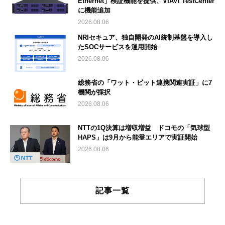
Ethernet」検証機能を提供、VIAVI TestCenter
に機能追加
2026.08.06
NRIセキュア、独自開発のAI統制基盤を導入し
たSOCサービスを運用開始
2026.08.06
総務省の「ワット・ビット連携関連実証」に7
機関が採択
2026.08.06
NTTの1Q決算は増収増益 ドコモの「気球型
HAPS」は9月から能登エリアで実証開始
2026.08.06
記事一覧