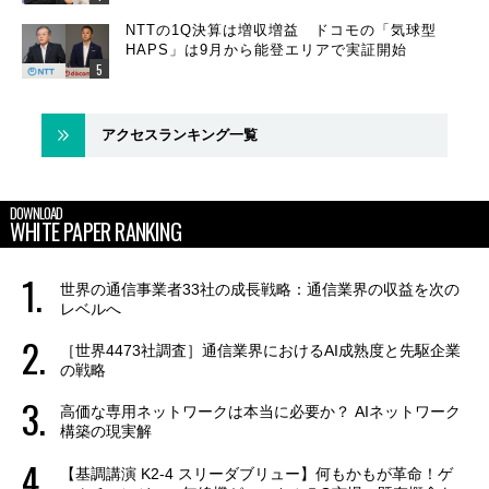
NTTの1Q決算は増収増益 ドコモの「気球型
HAPS」は9月から能登エリアで実証開始
アクセスランキング一覧
DOWNLOAD
WHITE PAPER RANKING
世界の通信事業者33社の成長戦略：通信業界の収益を次の
レベルへ
［世界4473社調査］通信業界におけるAI成熟度と先駆企業
の戦略
高価な専用ネットワークは本当に必要か？ AIネットワーク
構築の現実解
【基調講演 K2-4 スリーダブリュー】何もかもが革命！ゲ