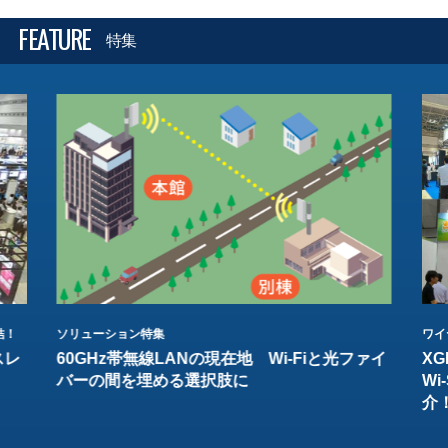
FEATURE
特集
結！
ソリューション特集
ワイ
スレ
60GHz帯無線LANの現在地 Wi-Fiと光ファイ
XG
バーの間を埋める選択肢に
W
介