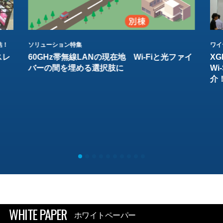
結！
ソリューション特集
ワイ
スレ
60GHz帯無線LANの現在地 Wi-Fiと光ファイ
XG
バーの間を埋める選択肢に
W
介
WHITE PAPER
ホワイトペーパー