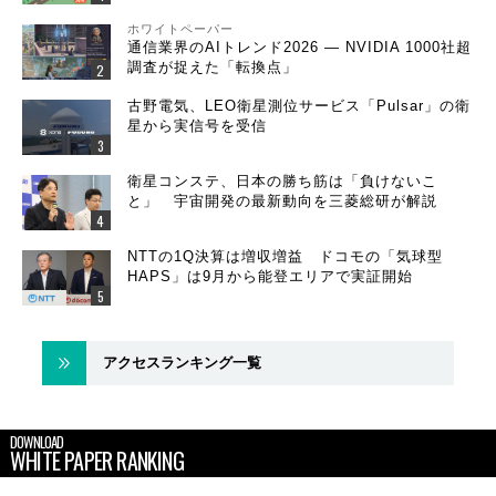
ホワイトペーパー
通信業界のAIトレンド2026 ― NVIDIA 1000社超
調査が捉えた「転換点」
古野電気、LEO衛星測位サービス「Pulsar」の衛
星から実信号を受信
衛星コンステ、日本の勝ち筋は「負けないこ
と」 宇宙開発の最新動向を三菱総研が解説
NTTの1Q決算は増収増益 ドコモの「気球型
HAPS」は9月から能登エリアで実証開始
アクセスランキング一覧
DOWNLOAD
WHITE PAPER RANKING