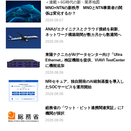
＜連載＞6G時代の新・業界地図
MNO×NTNの新秩序 MNOとNTN事業者の関
係は変化するか？
2026.08.07
ANAがエクイニクスとクラウド接続を刷新、
ネットワーク構築期間が数カ月から数週間へ
2026.08.06
東陽テクニカがAIデータセンター向け「Ultra
Ethernet」検証機能を提供、VIAVI TestCenter
に機能追加
2026.08.06
NRIセキュア、独自開発のAI統制基盤を導入し
たSOCサービスを運用開始
2026.08.06
総務省の「ワット・ビット連携関連実証」に7
機関が採択
2026.08.06