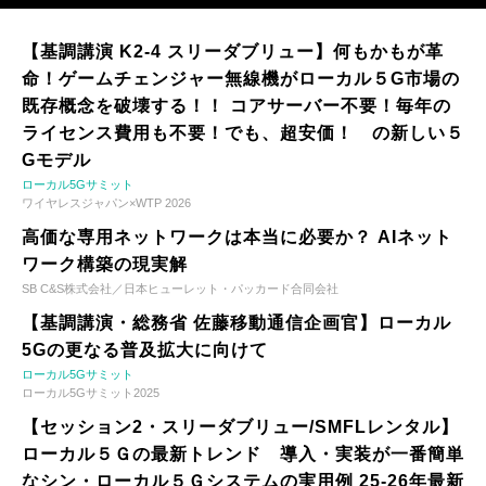
【基調講演 K2-4 スリーダブリュー】何もかもが革
命！ゲームチェンジャー無線機がローカル５G市場の
既存概念を破壊する！！ コアサーバー不要！毎年の
ライセンス費用も不要！でも、超安価！ の新しい５
Gモデル
ローカル5Gサミット
ワイヤレスジャパン×WTP 2026
高価な専用ネットワークは本当に必要か？ AIネット
ワーク構築の現実解
SB C&S株式会社／日本ヒューレット・パッカード合同会社
【基調講演・総務省 佐藤移動通信企画官】ローカル
5Gの更なる普及拡大に向けて
ローカル5Gサミット
ローカル5Gサミット2025
【セッション2・スリーダブリュー/SMFLレンタル】
ローカル５Ｇの最新トレンド 導入・実装が一番簡単
なシン・ローカル５Ｇシステムの実用例 25-26年最新