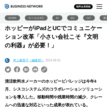
無料会員登録
IOWN
ローカル5G
AI
6G
IoT
通
ホッピーがiPadとUCでコミュニケー
ション改革「小さい会社こそ『文明
の利器』が必要！」
村上麻里子（編集部）
2014.09.01
清涼飲料水メーカーのホッピービバレッジは今年4
月、シスコシステムズのコラボレーションソリューシ
ョンを導入した。移動時間や残業時間の減少、クレー
ムへの迅速な対応といった成果が表れている。