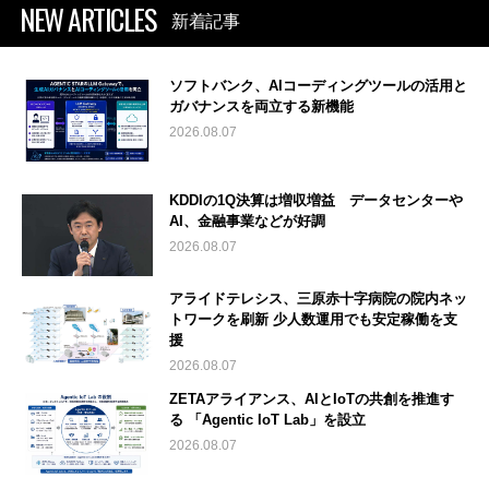
NEW ARTICLES
新着記事
ソフトバンク、AIコーディングツールの活用と
ガバナンスを両立する新機能
2026.08.07
KDDIの1Q決算は増収増益 データセンターや
AI、金融事業などが好調
2026.08.07
アライドテレシス、三原赤十字病院の院内ネッ
トワークを刷新 少人数運用でも安定稼働を支
援
2026.08.07
ZETAアライアンス、AIとIoTの共創を推進す
る 「Agentic IoT Lab」を設立
2026.08.07