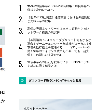
世界の通信事業者33社の成長戦略：通信業界の
収益を次のレベルへ
［世界4473社調査］通信業界におけるAI成熟度
と先駆企業の戦略
高価な専用ネットワークは本当に必要か？ AIネ
ットワーク構築の現実解
【基調講演 K2-4 スリーダブリュー】何もかもが
革命！ゲームチェンジャー無線機がローカル５G
市場の既存概念を破壊する！！ コアサーバー不
要！毎年のライセンス費用も不要！でも、超安
価！ の新しい５Gモデル
通信事業者の新たな戦略ガイド B2B2Xモデル
を成功に導く秘訣とは
ダウンロード数ランキングをもっと見る
Hz
れか