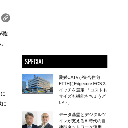
が確
る。
SPECIAL
愛媛CATVが集合住宅
FTTHにEdgecore ECSス
イッチを選定 「コストも
的に
サイズも機能もちょうど
いい」
域に
データ基盤とデジタルツ
インが支えるAI時代の自
律型ネットワーク運用