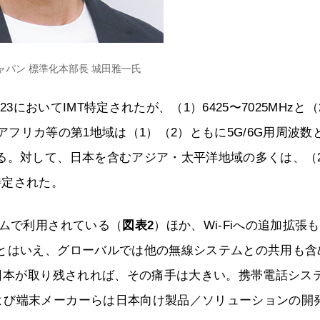
ャパン 標準化本部長 城田雅一氏
-23においてIMT特定されたが、（1）6425〜7025MHzと（
・アフリカ等の第1地域は（1）（2）ともに5G/6G用周波数
る。対して、日本を含むアジア・太平洋地域の多くは、（
に特定された。
テムで利用されている（
図表2
）ほか、Wi-Fiへの追加拡張
、とはいえ、グローバルでは他の無線システムとの共用も含
し日本が取り残されれば、その痛手は大きい。携帯電話シス
よび端末メーカーらは日本向け製品／ソリューションの開