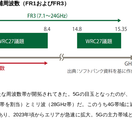
補周波数（FR1およびFR3）
新たな周波数帯が開拓されてきた。5Gの目玉となったのが、
5GHz帯を割当）とミリ波（28GHz帯）だ。このうち4G帯域に
あり、2023年頃からエリアが急速に拡大。5Gの主力帯域