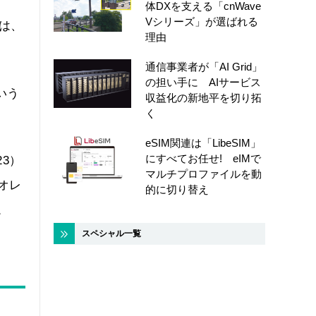
体DXを支える「cnWave
Vシリーズ」が選ばれる
は、
理由
通信事業者が「AI Grid」
の担い手に AIサービス
いう
収益化の新地平を切り拓
く
eSIM関連は「LibeSIM」
にすべてお任せ! eIMで
3）
マルチプロファイルを動
のオレ
的に切り替え
。
スペシャル一覧