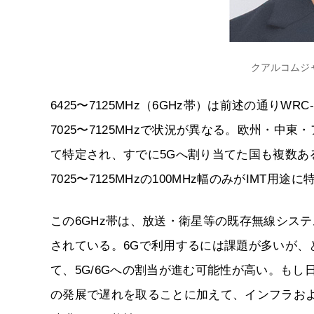
クアルコムジ
6425〜7125MHz（6GHz帯）は前述の通りWRC
7025〜7125MHzで状況が異なる。欧州・中東
て特定され、すでに5Gへ割り当てた国も複数あ
7025〜7125MHzの100MHz幅のみがIMT用途
この6GHz帯は、放送・衛星等の既存無線シス
されている。6Gで利用するには課題が多いが
て、5G/6Gへの割当が進む可能性が高い。も
の発展で遅れを取ることに加えて、インフラお