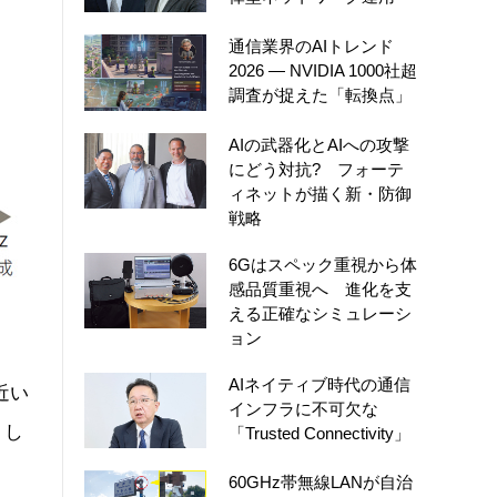
通信業界のAIトレンド
2026 ― NVIDIA 1000社超
調査が捉えた「転換点」
AIの武器化とAIへの攻撃
にどう対抗? フォーテ
ィネットが描く新・防御
戦略
6Gはスペック重視から体
感品質重視へ 進化を支
える正確なシミュレーシ
ョン
AIネイティブ時代の通信
近い
インフラに不可欠な
とし
「Trusted Connectivity」
60GHz帯無線LANが自治