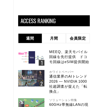
」
ACCESS RANKING
週間
月間
会員限定
MEEQ、楽天モバイル
回線を先行提供 ドコ
モ回線はeSIM提供開始
ホワイトペーパー
通信業界のAIトレンド
2026 ― NVIDIA 1000
社超調査が捉えた「転
換点」
ソリューション特集
60GHz帯無線LANの現