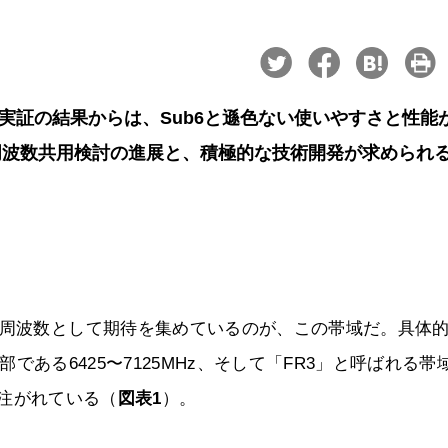
。実証の結果からは、Sub6と遜色ない使いやすさと性能
周波数共用検討の進展と、積極的な技術開発が求められ
力周波数として期待を集めているのが、この帯域だ。具体
一部である6425〜7125MHz、そして「FR3」と呼ばれる帯
目が注がれている（
図表1
）。