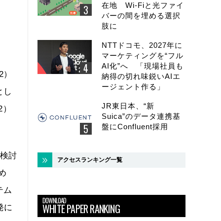
在地 Wi-Fiと光ファイ
バーの間を埋める選択
肢に
NTTドコモ、2027年に
マーケティングを“フル
AI化”へ 「現場社員も
2）
納得の切れ味鋭いAIエ
ージェント作る」
とし
JR東日本、“新
2）
Suica”のデータ連携基
盤にConfluent採用
も検討
アクセスランキング一覧
め
テム
DOWNLOAD
WHITE PAPER RANKING
発に