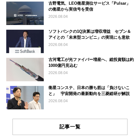
古野電気、LEO衛星測位サービス「Pulsar」
の衛星から実信号を受信
2026.08.04
ソフトバンクの1Q決算は増収増益 セブン＆
アイとの「未来型コンビニ」の実現にも意欲
2026.08.04
古河電工が光ファイバー増産へ、総投資額は約
1000億円見込む
2026.08.04
衛星コンステ、日本の勝ち筋は「負けないこ
と」 宇宙開発の最新動向を三菱総研が解説
2026.08.04
記事一覧