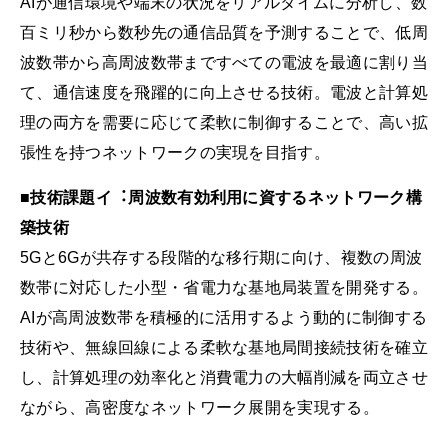
AIが通信環境や端末の状況をリアルタイムに分析し、数
百ミリ秒から数秒先の通信品質を予測することで、低周
波数帯から高周波数帯まですべての電波を最適に割り当
て、通信速度を飛躍的に向上させる技術。電波と計算処
理の両方を需要に応じて柔軟に制御することで、高い拡
張性を持つネットワークの実現を目指す。
■技術課題イ︓周波数有効利用に資するネットワーク構
築技術
5Gと6Gが共存する段階的な移行期に向け、複数の周波
数帯に対応した小型・省電力な基地局装置を開発する。
AIが高周波数帯を積極的に活用するよう動的に制御する
技術や、無線回線による柔軟な基地局間接続技術を確立
し、計算処理の効率化と消費電力の大幅削減を両立させ
ながら、高密度なネットワーク展開を実現する。