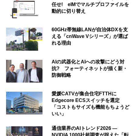
任せ! eIMでマルチプロファイルを
動的に切り替え
60GHz帯無線LANが自治体DXを支
える「cnWave Vシリーズ」が選ば
れる理由
AIの武器化とAIへの攻撃にどう対
抗? フォーティネットが描く新・
防御戦略
愛媛CATVが集合住宅FTTHに
Edgecore ECSスイッチを選定
「コストもサイズも機能もちょうど
いい」
通信業界のAIトレンド2026 ―
NVIDIA 1000社超調査が捉えた「転