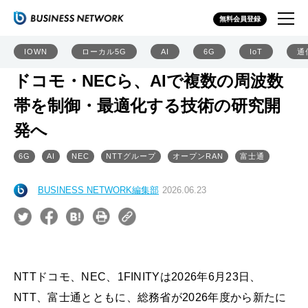
無料会員登録
IOWN
ローカル5G
AI
6G
IoT
通
ドコモ・NECら、AIで複数の周波数
帯を制御・最適化する技術の研究開
発へ
6G
AI
NEC
NTTグループ
オープンRAN
富士通
BUSINESS NETWORK編集部
2026.06.23
NTTドコモ、NEC、1FINITYは2026年6月23日、
NTT、富士通とともに、総務省が2026年度から新たに