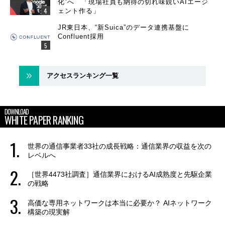
化”へ 「現場社員も納得の切れ味鋭いAIエージ
ェント作る」
JR東日本、“新Suica”のデータ連携基盤に
Confluent採用
アクセスランキング一覧
DOWNLOAD
WHITE PAPER RANKING
世界の通信事業者33社の成長戦略：通信業界の収益を次の
レベルへ
［世界4473社調査］通信業界におけるAI成熟度と先駆企業
の戦略
高価な専用ネットワークは本当に必要か？ AIネットワーク
構築の現実解