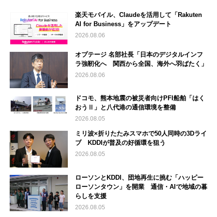
楽天モバイル、Claudeを活用して「Rakuten
AI for Business」をアップデート
2026.08.06
オプテージ 名部社長「日本のデジタルインフ
ラ強靭化へ 関西から全国、海外へ羽ばたく」
2026.08.06
ドコモ、熊本地震の被災者向けPFI船舶「はく
おうⅡ」と八代港の通信環境を整備
2026.08.05
ミリ波×折りたたみスマホで50人同時の3Dライ
ブ KDDIが普及の好循環を狙う
2026.08.05
ローソンとKDDI、団地再生に挑む「ハッピー
ローソンタウン」を開業 通信・AIで地域の暮
らしを支援
2026.08.05