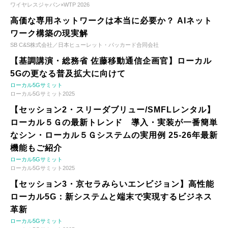
ワイヤレスジャパン×WTP 2026
高価な専用ネットワークは本当に必要か？ AIネット
ワーク構築の現実解
SB C&S株式会社／日本ヒューレット・パッカード合同会社
【基調講演・総務省 佐藤移動通信企画官】ローカル
5Gの更なる普及拡大に向けて
ローカル5Gサミット
ローカル5Gサミット2025
【セッション2・スリーダブリュー/SMFLレンタル】
ローカル５Ｇの最新トレンド 導入・実装が一番簡単
なシン・ローカル５Ｇシステムの実用例 25-26年最新
機能もご紹介
ローカル5Gサミット
ローカル5Gサミット2025
【セッション3・京セラみらいエンビジョン】高性能
ローカル5G：新システムと端末で実現するビジネス
革新
ローカル5Gサミット