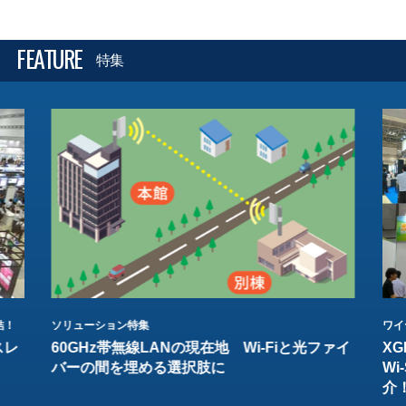
FEATURE
特集
結！
ソリューション特集
ワイ
スレ
60GHz帯無線LANの現在地 Wi-Fiと光ファイ
XG
バーの間を埋める選択肢に
W
介