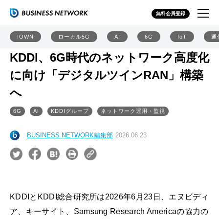
無料会員登録
IOWN
ローカル5G
AI
6G
IoT
通
KDDI、6G時代のネットワーク高度化
に向け「デジタルツインRAN」構築
へ
6G
AI
KDDIグループ
ネットワーク運用・監視
BUSINESS NETWORK編集部
2026.06.23
KDDIとKDDI総合研究所は2026年6月23日、エヌビディ
ア、キーサイト、Samsung Research Americaの協力の