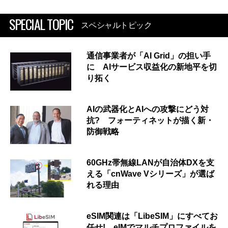
SPECIAL TOPIC
スペシャルトピック
通信事業者が「AI Grid」の担い手
に AIサービス収益化の新地平を切
り拓く
AIの武器化とAIへの攻撃にどう対
抗? フォーティネットが描く新・
防御戦略
60GHz帯無線LANが自治体DXを支
える「cnWave Vシリーズ」が選ば
れる理由
eSIM関連は「LibeSIM」にすべてお
任せ! eIMでマルチプロファイルを