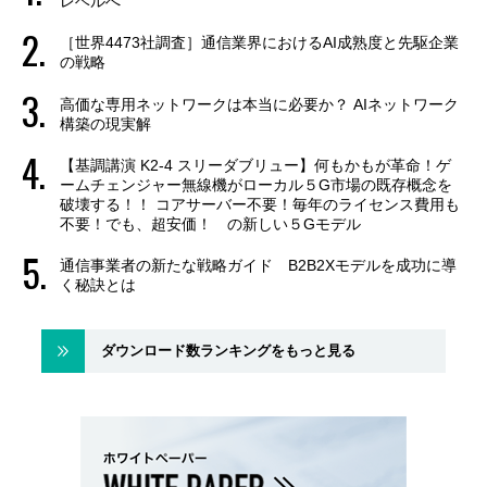
レベルへ
［世界4473社調査］通信業界におけるAI成熟度と先駆企業
の戦略
高価な専用ネットワークは本当に必要か？ AIネットワーク
構築の現実解
【基調講演 K2-4 スリーダブリュー】何もかもが革命！ゲ
ームチェンジャー無線機がローカル５G市場の既存概念を
破壊する！！ コアサーバー不要！毎年のライセンス費用も
不要！でも、超安価！ の新しい５Gモデル
通信事業者の新たな戦略ガイド B2B2Xモデルを成功に導
く秘訣とは
ダウンロード数ランキングをもっと見る