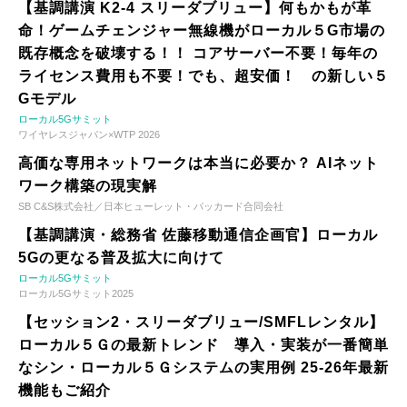
【基調講演 K2-4 スリーダブリュー】何もかもが革
命！ゲームチェンジャー無線機がローカル５G市場の
既存概念を破壊する！！ コアサーバー不要！毎年の
ライセンス費用も不要！でも、超安価！ の新しい５
Gモデル
ローカル5Gサミット
ワイヤレスジャパン×WTP 2026
高価な専用ネットワークは本当に必要か？ AIネット
ワーク構築の現実解
SB C&S株式会社／日本ヒューレット・パッカード合同会社
【基調講演・総務省 佐藤移動通信企画官】ローカル
5Gの更なる普及拡大に向けて
ローカル5Gサミット
ローカル5Gサミット2025
【セッション2・スリーダブリュー/SMFLレンタル】
ローカル５Ｇの最新トレンド 導入・実装が一番簡単
なシン・ローカル５Ｇシステムの実用例 25-26年最新
機能もご紹介