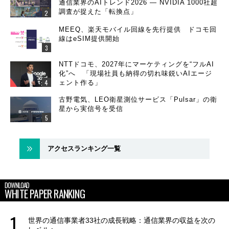
通信業界のAIトレンド2026 ― NVIDIA 1000社超
調査が捉えた「転換点」
MEEQ、楽天モバイル回線を先行提供 ドコモ回
線はeSIM提供開始
NTTドコモ、2027年にマーケティングを“フルAI
化”へ 「現場社員も納得の切れ味鋭いAIエージ
ェント作る」
古野電気、LEO衛星測位サービス「Pulsar」の衛
星から実信号を受信
アクセスランキング一覧
DOWNLOAD
WHITE PAPER RANKING
世界の通信事業者33社の成長戦略：通信業界の収益を次の