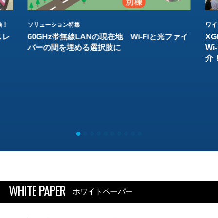
結！
ソリューション特集
ワイ
スレ
60GHz帯無線LANの現在地 Wi-Fiと光ファイ
XG
バーの間を埋める選択肢に
W
介
WHITE PAPER
ホワイトペーパー