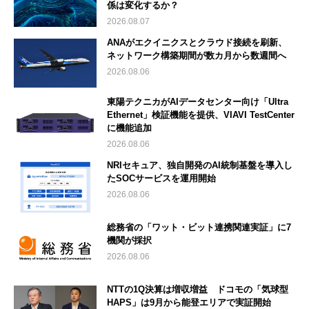
係は変化するか？
2026.08.07
ANAがエクイニクスとクラウド接続を刷新、
ネットワーク構築期間が数カ月から数週間へ
2026.08.06
東陽テクニカがAIデータセンター向け「Ultra
Ethernet」検証機能を提供、VIAVI TestCenter
に機能追加
2026.08.06
NRIセキュア、独自開発のAI統制基盤を導入し
たSOCサービスを運用開始
2026.08.06
総務省の「ワット・ビット連携関連実証」に7
機関が採択
2026.08.06
NTTの1Q決算は増収増益 ドコモの「気球型
HAPS」は9月から能登エリアで実証開始