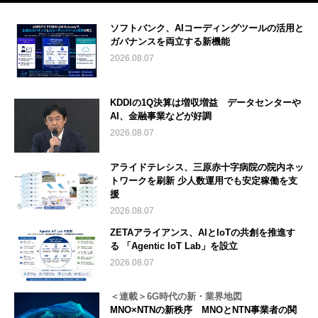
ソフトバンク、AIコーディングツールの活用と
ガバナンスを両立する新機能
2026.08.07
KDDIの1Q決算は増収増益 データセンターや
AI、金融事業などが好調
2026.08.07
アライドテレシス、三原赤十字病院の院内ネッ
トワークを刷新 少人数運用でも安定稼働を支
援
2026.08.07
ZETAアライアンス、AIとIoTの共創を推進す
る 「Agentic IoT Lab」を設立
2026.08.07
＜連載＞6G時代の新・業界地図
MNO×NTNの新秩序 MNOとNTN事業者の関