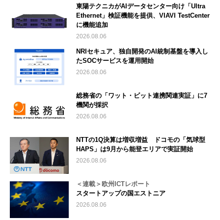
東陽テクニカがAIデータセンター向け「Ultra
Ethernet」検証機能を提供、VIAVI TestCenter
に機能追加
2026.08.06
NRIセキュア、独自開発のAI統制基盤を導入し
たSOCサービスを運用開始
2026.08.06
総務省の「ワット・ビット連携関連実証」に7
機関が採択
2026.08.06
NTTの1Q決算は増収増益 ドコモの「気球型
HAPS」は9月から能登エリアで実証開始
2026.08.06
＜連載＞欧州ICTレポート
スタートアップの国エストニア
2026.08.06