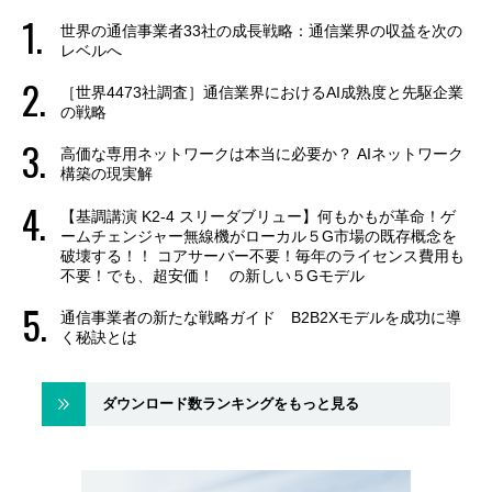
世界の通信事業者33社の成長戦略：通信業界の収益を次の
レベルへ
［世界4473社調査］通信業界におけるAI成熟度と先駆企業
の戦略
高価な専用ネットワークは本当に必要か？ AIネットワーク
構築の現実解
【基調講演 K2-4 スリーダブリュー】何もかもが革命！ゲ
ームチェンジャー無線機がローカル５G市場の既存概念を
破壊する！！ コアサーバー不要！毎年のライセンス費用も
不要！でも、超安価！ の新しい５Gモデル
通信事業者の新たな戦略ガイド B2B2Xモデルを成功に導
く秘訣とは
ダウンロード数ランキングをもっと見る