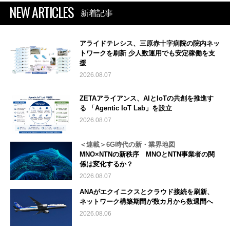
NEW ARTICLES
新着記事
アライドテレシス、三原赤十字病院の院内ネッ
トワークを刷新 少人数運用でも安定稼働を支
援
2026.08.07
ZETAアライアンス、AIとIoTの共創を推進す
る 「Agentic IoT Lab」を設立
2026.08.07
＜連載＞6G時代の新・業界地図
MNO×NTNの新秩序 MNOとNTN事業者の関
係は変化するか？
2026.08.07
ANAがエクイニクスとクラウド接続を刷新、
ネットワーク構築期間が数カ月から数週間へ
2026.08.06