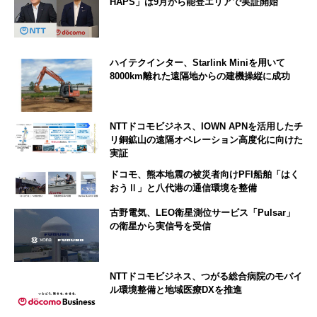
HAPS」は9月から能登エリアで実証開始
ハイテクインター、Starlink Miniを用いて
8000km離れた遠隔地からの建機操縦に成功
NTTドコモビジネス、IOWN APNを活用したチ
リ銅鉱山の遠隔オペレーション高度化に向けた
実証
ドコモ、熊本地震の被災者向けPFI船舶「はく
おうⅡ」と八代港の通信環境を整備
古野電気、LEO衛星測位サービス「Pulsar」
の衛星から実信号を受信
NTTドコモビジネス、つがる総合病院のモバイ
ル環境整備と地域医療DXを推進