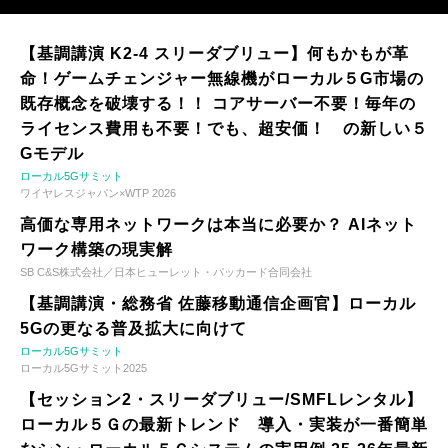
【基調講演 K2-4 スリーダブリュー】何もかもが革
命！ゲームチェンジャー無線機がローカル５G市場の
既存概念を破壊する！！ コアサーバー不要！毎年の
ライセンス費用も不要！でも、超安価！ の新しい５
Gモデル
ローカル5Gサミット
ワイヤレスジャパン×WTP 2026
高価な専用ネットワークは本当に必要か？ AIネット
ワーク構築の現実解
SB C&S株式会社／日本ヒューレット・パッカード合同会社
【基調講演・総務省 佐藤移動通信企画官】ローカル
5Gの更なる普及拡大に向けて
ローカル5Gサミット
ローカル5Gサミット2025
【セッション2・スリーダブリュー/SMFLレンタル】
ローカル５Ｇの最新トレンド 導入・実装が一番簡単