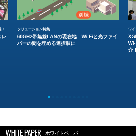
結！
ソリューション特集
ワイ
スレ
60GHz帯無線LANの現在地 Wi-Fiと光ファイ
XG
バーの間を埋める選択肢に
W
介
WHITE PAPER
ホワイトペーパー