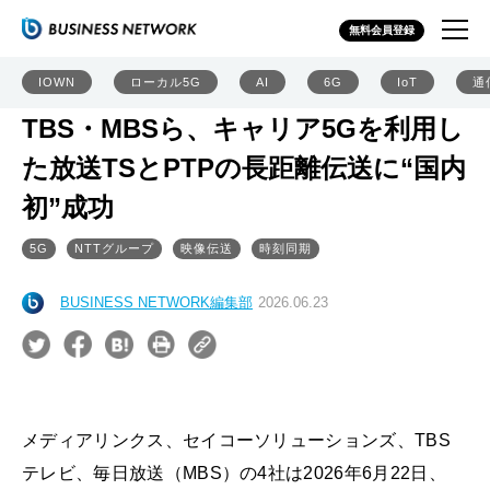
無料会員登録
IOWN
ローカル5G
AI
6G
IoT
通
TBS・MBSら、キャリア5Gを利用し
た放送TSとPTPの長距離伝送に“国内
初”成功
5G
NTTグループ
映像伝送
時刻同期
BUSINESS NETWORK編集部
2026.06.23
メディアリンクス、セイコーソリューションズ、TBS
テレビ、毎日放送（MBS）の4社は2026年6月22日、