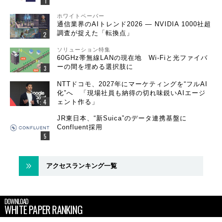
ホワイトペーパー
通信業界のAIトレンド2026 ― NVIDIA 1000社超
調査が捉えた「転換点」
ソリューション特集
60GHz帯無線LANの現在地 Wi-Fiと光ファイバ
ーの間を埋める選択肢に
NTTドコモ、2027年にマーケティングを“フルAI
化”へ 「現場社員も納得の切れ味鋭いAIエージ
ェント作る」
JR東日本、“新Suica”のデータ連携基盤に
Confluent採用
アクセスランキング一覧
DOWNLOAD
WHITE PAPER RANKING