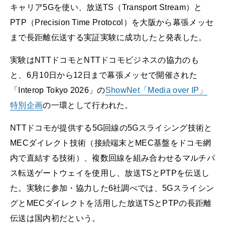
キャリア5Gを使い、放送TS（Transport Stream）と
PTP（Precision Time Protocol）を大阪から幕張メッセ
まで長距離伝送する実証実験に成功したと発表した。
実験はNTTドコモとNTTドコモビジネスの協力のも
と、6月10日から12日まで幕張メッセで開催された
「Interop Tokyo 2026」の
ShowNet「Media over IP」
特別企画
の一環として行われた。
NTTドコモが提供する5G回線の5Gスライシング技術と
MECダイレクト技術（接続端末とMEC基盤をドコモ網
内で直結する技術）、複数回線を組み合わせるマルチパ
ス転送ゲートウェイを使用し、放送TSとPTPを伝送し
た。実験に参加・協力した6社調べでは、5Gスライシン
グとMECダイレクトを活用した放送TSとPTPの長距離
伝送は国内初だという。