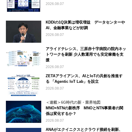
2026.08.07
KDDIの1Q決算は増収増益 データセンターや
AI、金融事業などが好調
2026.08.07
アライドテレシス、三原赤十字病院の院内ネッ
トワークを刷新 少人数運用でも安定稼働を支
援
2026.08.07
ZETAアライアンス、AIとIoTの共創を推進す
る 「Agentic IoT Lab」を設立
2026.08.07
＜連載＞6G時代の新・業界地図
MNO×NTNの新秩序 MNOとNTN事業者の関
係は変化するか？
2026.08.07
ANAがエクイニクスとクラウド接続を刷新、