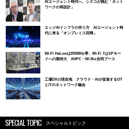
AIエージェント時代へ、シスコが挑む「ネット
ワークの再設計」
エッジAIインフラの作り方 AIエージェント時
代に来る「オンプレミス回帰」
Wi-Fi HaLowは850MHz帯、Wi-Fi 7はSPモー
ドへの期待大 AHPC・Wi-Biz合同ブース
工場DXの現在地 クラウド・AIが促進するOT
とITのネットワーク融合
SPECIAL TOPIC
スペシャルトピック