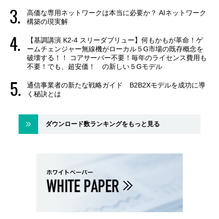
高価な専用ネットワークは本当に必要か？ AIネットワーク
構築の現実解
【基調講演 K2-4 スリーダブリュー】何もかもが革命！ゲ
ームチェンジャー無線機がローカル５G市場の既存概念を
破壊する！！ コアサーバー不要！毎年のライセンス費用も
不要！でも、超安価！ の新しい５Gモデル
通信事業者の新たな戦略ガイド B2B2Xモデルを成功に導
く秘訣とは
ダウンロード数ランキングをもっと見る