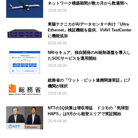
ネットワーク構築期間が数カ月から数週間へ
2026.08.06
東陽テクニカがAIデータセンター向け「Ultra
Ethernet」検証機能を提供、VIAVI TestCenter
に機能追加
2026.08.06
NRIセキュア、独自開発のAI統制基盤を導入し
たSOCサービスを運用開始
2026.08.06
総務省の「ワット・ビット連携関連実証」に7
機関が採択
2026.08.06
NTTの1Q決算は増収増益 ドコモの「気球型
HAPS」は9月から能登エリアで実証開始
2026.08.06