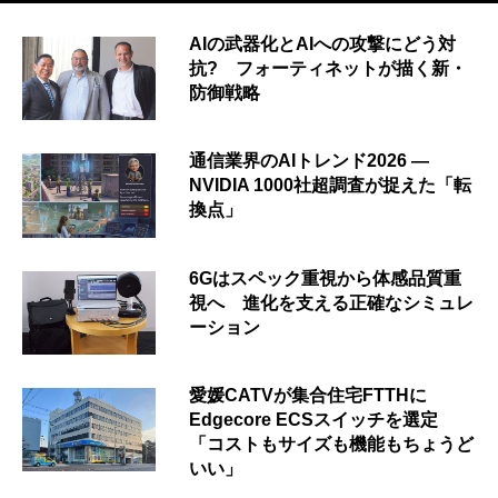
AIの武器化とAIへの攻撃にどう対
抗? フォーティネットが描く新・
防御戦略
通信業界のAIトレンド2026 ―
NVIDIA 1000社超調査が捉えた「転
換点」
6Gはスペック重視から体感品質重
視へ 進化を支える正確なシミュレ
ーション
愛媛CATVが集合住宅FTTHに
Edgecore ECSスイッチを選定
「コストもサイズも機能もちょうど
いい」