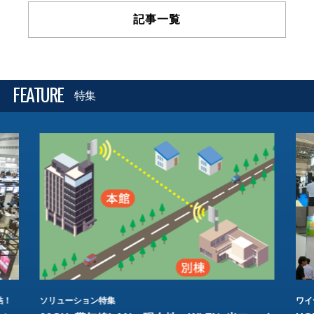
記事一覧
FEATURE
特集
結！
ソリューション特集
ワイ