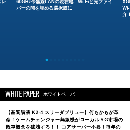
スレ
60GHz帯無線LANの現在地 Wi-Fiと光ファイ
XG
バーの間を埋める選択肢に
W
介
WHITE PAPER
ホワイトペーパー
【基調講演 K2-4 スリーダブリュー】何もかもが革
命！ゲームチェンジャー無線機がローカル５G市場の
既存概念を破壊する！！ コアサーバー不要！毎年の