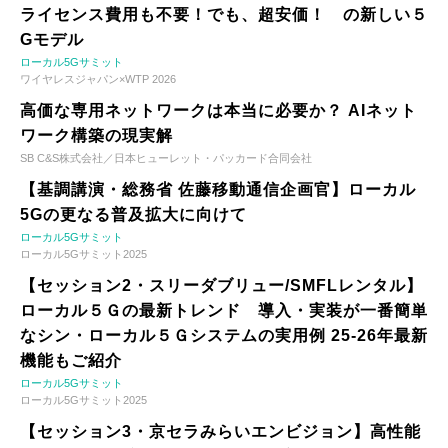
ライセンス費用も不要！でも、超安価！ の新しい５
Gモデル
ローカル5Gサミット
ワイヤレスジャパン×WTP 2026
高価な専用ネットワークは本当に必要か？ AIネット
ワーク構築の現実解
SB C&S株式会社／日本ヒューレット・パッカード合同会社
【基調講演・総務省 佐藤移動通信企画官】ローカル
5Gの更なる普及拡大に向けて
ローカル5Gサミット
ローカル5Gサミット2025
【セッション2・スリーダブリュー/SMFLレンタル】
ローカル５Ｇの最新トレンド 導入・実装が一番簡単
なシン・ローカル５Ｇシステムの実用例 25-26年最新
機能もご紹介
ローカル5Gサミット
ローカル5Gサミット2025
【セッション3・京セラみらいエンビジョン】高性能