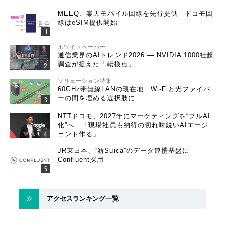
MEEQ、楽天モバイル回線を先行提供 ドコモ回
線はeSIM提供開始
ホワイトペーパー
通信業界のAIトレンド2026 ― NVIDIA 1000社超
調査が捉えた「転換点」
ソリューション特集
60GHz帯無線LANの現在地 Wi-Fiと光ファイバ
ーの間を埋める選択肢に
NTTドコモ、2027年にマーケティングを“フルAI
化”へ 「現場社員も納得の切れ味鋭いAIエージ
ェント作る」
JR東日本、“新Suica”のデータ連携基盤に
Confluent採用
アクセスランキング一覧