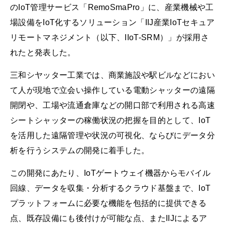
のIoT管理サービス「RemoSmaPro」に、産業機械や工
場設備をIoT化するソリューション「IIJ産業IoTセキュア
リモートマネジメント（以下、IIoT-SRM）」が採用さ
れたと発表した。
三和シヤッター工業では、商業施設や駅ビルなどにおい
て人が現地で立会い操作している電動シャッターの遠隔
開閉や、工場や流通倉庫などの開口部で利用される高速
シートシャッターの稼働状況の把握を目的として、IoT
を活用した遠隔管理や状況の可視化、ならびにデータ分
析を行うシステムの開発に着手した。
この開発にあたり、IoTゲートウェイ機器からモバイル
回線、データを収集・分析するクラウド基盤まで、IoT
プラットフォームに必要な機能を包括的に提供できる
点、既存設備にも後付けが可能な点、またIIJによるア