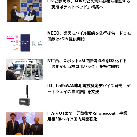
OKIと静岡市、AUVなどの海洋技術を検証する
「実海域テストベッド」構築へ
MEEQ、楽天モバイル回線を先行提供 ドコモ
回線はeSIM提供開始
NTT西、ロボット×AIで設備点検をDX化する
「おまかせ点検ロボパック」を提供開始
IIJ、LoRaWAN専用電波測定デバイス発売 ゲ
ートウェイの置局設計を支援
ITからOTまで一元防御するForescout 事業
規模3倍へ向け国内展開強化