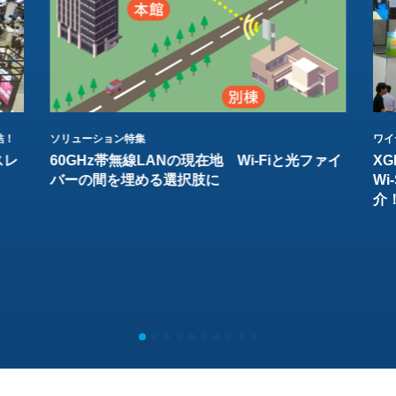
結！
ソリューション特集
ワイ
スレ
60GHz帯無線LANの現在地 Wi-Fiと光ファイ
XG
バーの間を埋める選択肢に
W
介