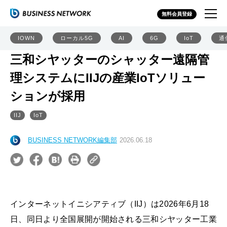
無料会員登録
IOWN
ローカル5G
AI
6G
IoT
通
三和シヤッターのシャッター遠隔管
理システムにIIJの産業IoTソリュー
ションが採用
IIJ
IoT
BUSINESS NETWORK編集部
2026.06.18
インターネットイニシアティブ（IIJ）は2026年6月18
日、同日より全国展開が開始される三和シヤッター工業