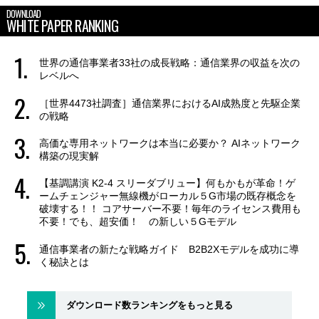
DOWNLOAD
WHITE PAPER RANKING
世界の通信事業者33社の成長戦略：通信業界の収益を次の
レベルへ
［世界4473社調査］通信業界におけるAI成熟度と先駆企業
の戦略
高価な専用ネットワークは本当に必要か？ AIネットワーク
構築の現実解
【基調講演 K2-4 スリーダブリュー】何もかもが革命！ゲ
ームチェンジャー無線機がローカル５G市場の既存概念を
破壊する！！ コアサーバー不要！毎年のライセンス費用も
不要！でも、超安価！ の新しい５Gモデル
通信事業者の新たな戦略ガイド B2B2Xモデルを成功に導
く秘訣とは
ダウンロード数ランキングをもっと見る