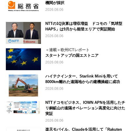
機関が採択
2026.08.06
NTTの1Q決算は増収増益 ドコモの「気球型
HAPS」は9月から能登エリアで実証開始
2026.08.06
＜連載＞欧州ICTレポート
スタートアップの国エストニア
2026.08.06
ハイテクインター、Starlink Miniを用いて
8000km離れた遠隔地からの建機操縦に成功
2026.08.06
NTTドコモビジネス、IOWN APNを活用したチ
リ銅鉱山の遠隔オペレーション高度化に向けた
実証
2026.08.06
楽天モバイル、Claudeを活用して「Rakuten