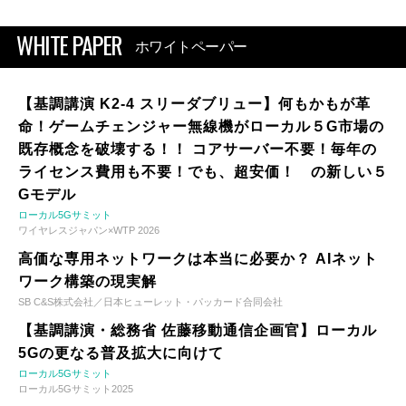
WHITE PAPER
ホワイトペーパー
【基調講演 K2-4 スリーダブリュー】何もかもが革
命！ゲームチェンジャー無線機がローカル５G市場の
既存概念を破壊する！！ コアサーバー不要！毎年の
ライセンス費用も不要！でも、超安価！ の新しい５
Gモデル
ローカル5Gサミット
ワイヤレスジャパン×WTP 2026
高価な専用ネットワークは本当に必要か？ AIネット
ワーク構築の現実解
SB C&S株式会社／日本ヒューレット・パッカード合同会社
【基調講演・総務省 佐藤移動通信企画官】ローカル
5Gの更なる普及拡大に向けて
ローカル5Gサミット
ローカル5Gサミット2025