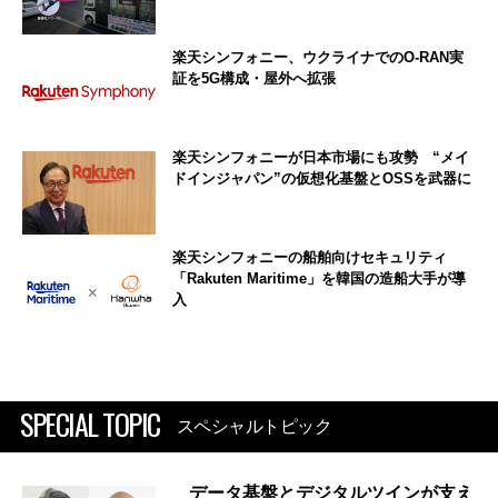
楽天シンフォニー、ウクライナでのO-RAN実
証を5G構成・屋外へ拡張
楽天シンフォニーが日本市場にも攻勢 “メイ
ドインジャパン”の仮想化基盤とOSSを武器に
楽天シンフォニーの船舶向けセキュリティ
「Rakuten Maritime」を韓国の造船大手が導
入
SPECIAL TOPIC
スペシャルトピック
データ基盤とデジタルツインが支え