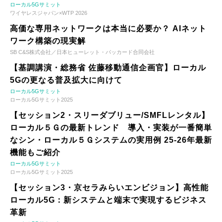
ローカル5Gサミット
ワイヤレスジャパン×WTP 2026
高価な専用ネットワークは本当に必要か？ AIネット
ワーク構築の現実解
SB C&S株式会社／日本ヒューレット・パッカード合同会社
【基調講演・総務省 佐藤移動通信企画官】ローカル
5Gの更なる普及拡大に向けて
ローカル5Gサミット
ローカル5Gサミット2025
【セッション2・スリーダブリュー/SMFLレンタル】
ローカル５Ｇの最新トレンド 導入・実装が一番簡単
なシン・ローカル５Ｇシステムの実用例 25-26年最新
機能もご紹介
ローカル5Gサミット
ローカル5Gサミット2025
【セッション3・京セラみらいエンビジョン】高性能
ローカル5G：新システムと端末で実現するビジネス
革新