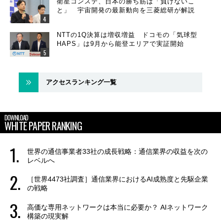
衛星コンステ、日本の勝ち筋は「負けないこ
と」 宇宙開発の最新動向を三菱総研が解説
NTTの1Q決算は増収増益 ドコモの「気球型
HAPS」は9月から能登エリアで実証開始
アクセスランキング一覧
DOWNLOAD
WHITE PAPER RANKING
世界の通信事業者33社の成長戦略：通信業界の収益を次の
レベルへ
［世界4473社調査］通信業界におけるAI成熟度と先駆企業
の戦略
高価な専用ネットワークは本当に必要か？ AIネットワーク
構築の現実解