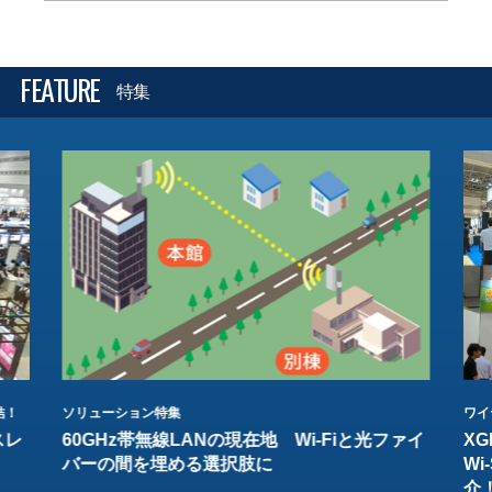
FEATURE
特集
結！
ソリューション特集
ワイ
スレ
60GHz帯無線LANの現在地 Wi-Fiと光ファイ
XG
バーの間を埋める選択肢に
W
介