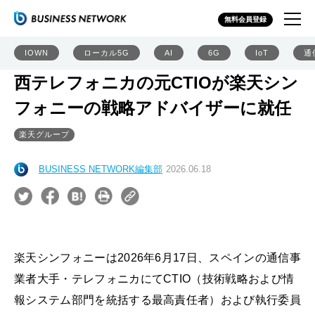
無料会員登録
IOWN
ローカル5G
AI
6G
IoT
通
西テレフォニカの元CTIOが楽天シン
フォニーの戦略アドバイザーに就任
楽天グループ
BUSINESS NETWORK編集部
2026.06.18
楽天シンフォニーは2026年6月17日、スペインの通信事
業者大手・テレフォニカにてCTIO（技術戦略および情
報システム部門を統括する最高責任者）および執行委員