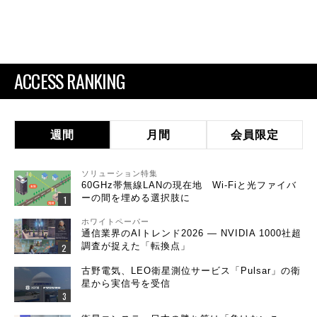
ACCESS RANKING
週間
月間
会員限定
ソリューション特集
60GHz帯無線LANの現在地 Wi-Fiと光ファイバ
ーの間を埋める選択肢に
ホワイトペーパー
通信業界のAIトレンド2026 ― NVIDIA 1000社超
調査が捉えた「転換点」
古野電気、LEO衛星測位サービス「Pulsar」の衛
星から実信号を受信