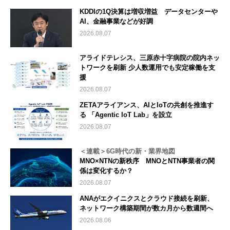
KDDIの1Q決算は増収増益 データセンターや
AI、金融事業などが好調
2026.08.07
アライドテレシス、三原赤十字病院の院内ネッ
トワークを刷新 少人数運用でも安定稼働を支
援
2026.08.07
ZETAアライアンス、AIとIoTの共創を推進す
る 「Agentic IoT Lab」を設立
2026.08.07
＜連載＞6G時代の新・業界地図
MNO×NTNの新秩序 MNOとNTN事業者の関
係は変化するか？
2026.08.07
ANAがエクイニクスとクラウド接続を刷新、
ネットワーク構築期間が数カ月から数週間へ
2026.08.06