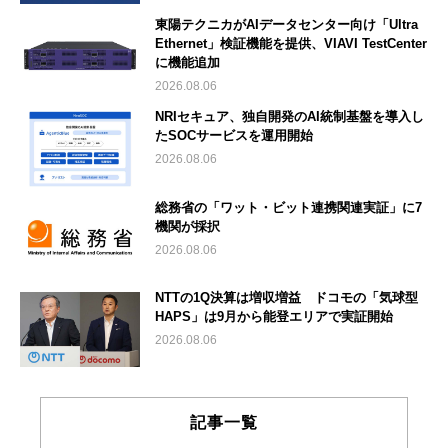
東陽テクニカがAIデータセンター向け「Ultra
Ethernet」検証機能を提供、VIAVI TestCenter
に機能追加
2026.08.06
NRIセキュア、独自開発のAI統制基盤を導入し
たSOCサービスを運用開始
2026.08.06
総務省の「ワット・ビット連携関連実証」に7
機関が採択
2026.08.06
NTTの1Q決算は増収増益 ドコモの「気球型
HAPS」は9月から能登エリアで実証開始
2026.08.06
記事一覧