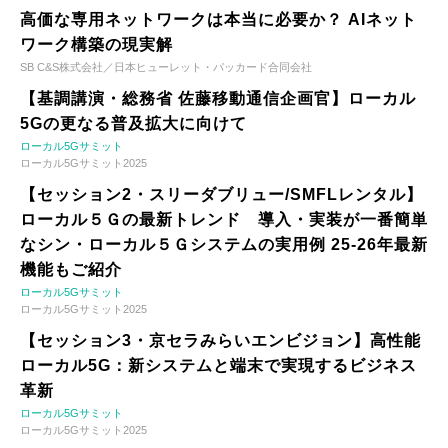
高価な専用ネットワークは本当に必要か？ AIネット
ワーク構築の現実解
SB C&S株式会社／日本ヒューレット・パッカード合同会社
【基調講演・総務省 佐藤移動通信企画官】ローカル
5Gの更なる普及拡大に向けて
ローカル5Gサミット
ローカル5Gサミット2025
【セッション2・スリーダブリュー/SMFLレンタル】
ローカル５Ｇの最新トレンド 導入・実装が一番簡単
なシン・ローカル５Ｇシステムの実用例 25-26年最新
機能もご紹介
ローカル5Gサミット
ローカル5Gサミット2025
【セッション3・京セラみらいエンビジョン】高性能
ローカル5G：新システムと端末で実現するビジネス
革新
ローカル5Gサミット
ローカル5Gサミット2025