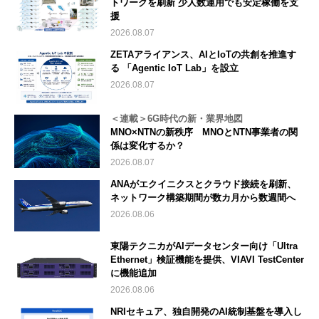
トワークを刷新 少人数運用でも安定稼働を支
援
2026.08.07
ZETAアライアンス、AIとIoTの共創を推進す
る 「Agentic IoT Lab」を設立
2026.08.07
＜連載＞6G時代の新・業界地図
MNO×NTNの新秩序 MNOとNTN事業者の関
係は変化するか？
2026.08.07
ANAがエクイニクスとクラウド接続を刷新、
ネットワーク構築期間が数カ月から数週間へ
2026.08.06
東陽テクニカがAIデータセンター向け「Ultra
Ethernet」検証機能を提供、VIAVI TestCenter
に機能追加
2026.08.06
NRIセキュア、独自開発のAI統制基盤を導入し