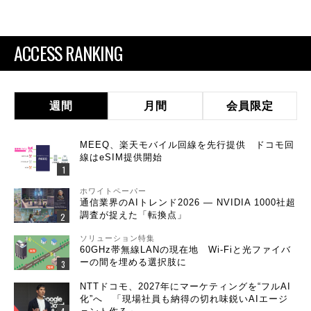
ACCESS RANKING
週間
月間
会員限定
MEEQ、楽天モバイル回線を先行提供 ドコモ回
線はeSIM提供開始
ホワイトペーパー
通信業界のAIトレンド2026 ― NVIDIA 1000社超
調査が捉えた「転換点」
ソリューション特集
60GHz帯無線LANの現在地 Wi-Fiと光ファイバ
ーの間を埋める選択肢に
NTTドコモ、2027年にマーケティングを“フルAI
化”へ 「現場社員も納得の切れ味鋭いAIエージ