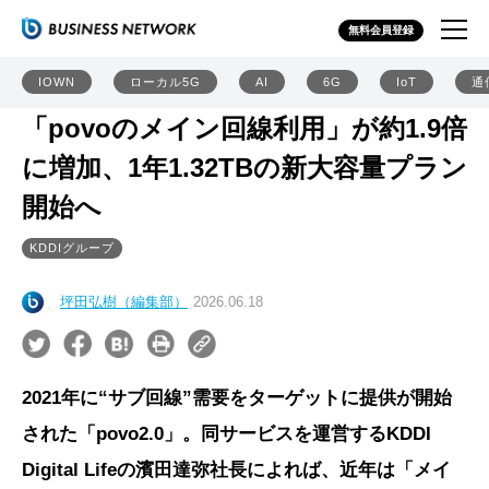
無料会員登録
IOWN
ローカル5G
AI
6G
IoT
通
「povoのメイン回線利用」が約1.9倍
に増加、1年1.32TBの新大容量プラン
開始へ
KDDIグループ
坪田弘樹（編集部）
2026.06.18
2021年に“サブ回線”需要をターゲットに提供が開始
された「povo2.0」。同サービスを運営するKDDI
Digital Lifeの濱田達弥社長によれば、近年は「メイ