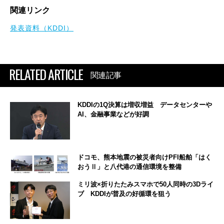
関連リンク
発表資料（KDDI）
RELATED ARTICLE
関連記事
KDDIの1Q決算は増収増益 データセンターや
AI、金融事業などが好調
ドコモ、熊本地震の被災者向けPFI船舶「はく
おうⅡ」と八代港の通信環境を整備
ミリ波×折りたたみスマホで50人同時の3Dライ
ブ KDDIが普及の好循環を狙う