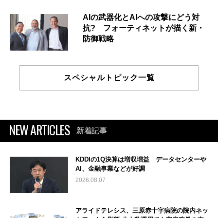
AIの武器化とAIへの攻撃にどう対
抗? フォーティネットが描く新・
防御戦略
スペシャルトピック一覧
NEW ARTICLES
新着記事
KDDIの1Q決算は増収増益 データセンターや
AI、金融事業などが好調
2026.08.07
アライドテレシス、三原赤十字病院の院内ネッ