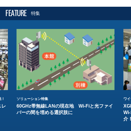
FEATURE
特集
結！
ソリューション特集
ワイ
スレ
60GHz帯無線LANの現在地 Wi-Fiと光ファイ
XG
バーの間を埋める選択肢に
W
介