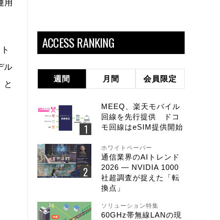
運用
ACCESS RANKING
ット
デル
週間
月間
会員限定
」と
MEEQ、楽天モバイル
回線を先行提供 ドコ
モ回線はeSIM提供開始
ホワイトペーパー
通信業界のAIトレンド
2026 ― NVIDIA 1000
社超調査が捉えた「転
換点」
ソリューション特集
60GHz帯無線LANの現