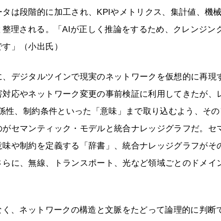
タは段階的に加工され、KPIやメトリクス、集計値、機
と整理される。「AIが正しく推論をするため、クレンジン
です」（小出氏）
に、デジタルツインで現実のネットワークを仮想的に再現
害対応やネットワーク変更の事前検証に利用してきたが、
関係性、制約条件といった「意味」まで取り込むよう、その
のがセマンティック・モデルと統合ナレッジグラフだ。セ
意味や制約を定義する「辞書」、統合ナレッジグラフがそ
さらに、無線、トランスポート、光など領域ごとのドメイ
なく、ネットワークの構造と文脈をたどって論理的に判断