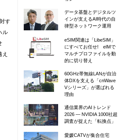
データ基盤とデジタルツ
インが支えるAI時代の自
に対す
律型ネットワーク運用
ハル
eSIM関連は「LibeSIM」
せ
にすべてお任せ! eIMで
マルチプロファイルを動
越え
的に切り替え
60GHz帯無線LANが自治
体DXを支える「cnWave
Vシリーズ」が選ばれる
理由
通信業界のAIトレンド
2026 ― NVIDIA 1000社超
調査が捉えた「転換点」
愛媛CATVが集合住宅