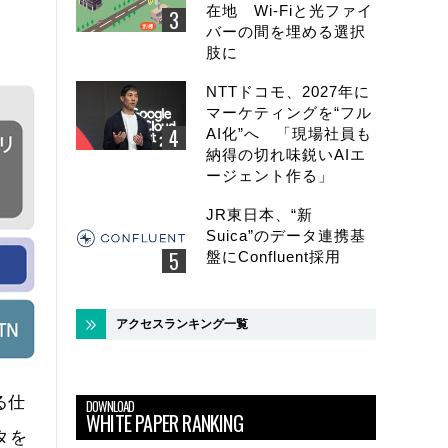
在地 Wi-Fiと光ファイ
バーの間を埋める選択
肢に
NTTドコモ、2027年に
マーケティングを“フル
AI化”へ 「現場社員も
納得の切れ味鋭いAIエ
ージェント作る」
JR東日本、“新
Suica”のデータ連携基
盤にConfluent採用
アクセスランキング一覧
る仕
DOWNLOAD
WHITE PAPER RANKING
タを