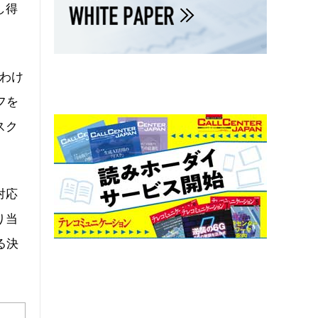
し得
るわけ
フを
スク
対応
り当
る決