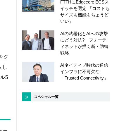
FTTHにEdgecore ECSス
イッチを選定 「コストも
サイズも機能もちょうど
いい」
AIの武器化とAIへの攻撃
にどう対抗? フォーテ
ィネットが描く新・防御
戦略
）をグ
AIネイティブ時代の通信
入し
インフラに不可欠な
ル5
「Trusted Connectivity」
スペシャル一覧