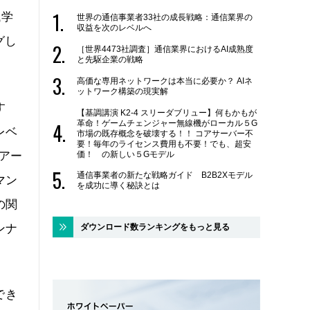
械学
世界の通信事業者33社の成長戦略：通信業界の
収益を次のレベルへ
グし
［世界4473社調査］通信業界におけるAI成熟度
と先駆企業の戦略
高価な専用ネットワークは本当に必要か？ AIネ
ットワーク構築の現実解
す
【基調講演 K2-4 スリーダブリュー】何もかもが
革命！ゲームチェンジャー無線機がローカル５G
レベ
市場の既存概念を破壊する！！ コアサーバー不
要！毎年のライセンス費用も不要！でも、超安
アー
価！ の新しい５Gモデル
通信事業者の新たな戦略ガイド B2B2Xモデル
マン
を成功に導く秘訣とは
の関
ンナ
ダウンロード数ランキングをもっと見る
でき