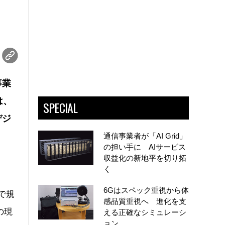
事業
は、
SPECIAL
デジ
通信事業者が「AI Grid」
の担い手に AIサービス
収益化の新地平を切り拓
く
6Gはスペック重視から体
で規
感品質重視へ 進化を支
の現
える正確なシミュレーシ
ョン