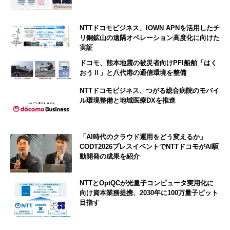
NTTドコモビジネス、IOWN APNを活用したチ
リ銅鉱山の遠隔オペレーション高度化に向けた
実証
ドコモ、熊本地震の被災者向けPFI船舶「はく
おうⅡ」と八代港の通信環境を整備
NTTドコモビジネス、つがる総合病院のモバイ
ル環境整備と地域医療DXを推進
「AI時代のクラウド運用をどう変えるか」
CODT2026プレスイベントでNTTドコモがAI駆
動開発の成果を紹介
NTTとOptQCが光量子コンピュータ実用化に
向け資本業務提携、2030年に100万量子ビット
目指す