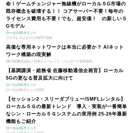
命！ゲームチェンジャー無線機がローカル５G市場の
既存概念を破壊する！！ コアサーバー不要！毎年の
ライセンス費用も不要！でも、超安価！ の新しい５
Gモデル
ローカル5Gサミット
ワイヤレスジャパン×WTP 2026
高価な専用ネットワークは本当に必要か？ AIネット
ワーク構築の現実解
SB C&S株式会社／日本ヒューレット・パッカード合同会社
【基調講演・総務省 佐藤移動通信企画官】ローカル
5Gの更なる普及拡大に向けて
ローカル5Gサミット
ローカル5Gサミット2025
【セッション2・スリーダブリュー/SMFLレンタル】
ローカル５Ｇの最新トレンド 導入・実装が一番簡単
なシン・ローカル５Ｇシステムの実用例 25-26年最新
機能もご紹介
ローカル5Gサミット