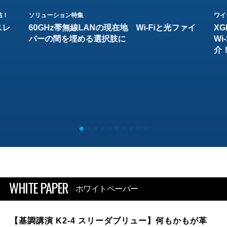
結！
ソリューション特集
ワイ
スレ
60GHz帯無線LANの現在地 Wi-Fiと光ファイ
XG
バーの間を埋める選択肢に
W
介
WHITE PAPER
ホワイトペーパー
【基調講演 K2-4 スリーダブリュー】何もかもが革