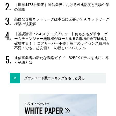
［世界4473社調査］通信業界におけるAI成熟度と先駆企業
の戦略
高価な専用ネットワークは本当に必要か？ AIネットワーク
構築の現実解
【基調講演 K2-4 スリーダブリュー】何もかもが革命！ゲ
ームチェンジャー無線機がローカル５G市場の既存概念を
破壊する！！ コアサーバー不要！毎年のライセンス費用も
不要！でも、超安価！ の新しい５Gモデル
通信事業者の新たな戦略ガイド B2B2Xモデルを成功に導
く秘訣とは
ダウンロード数ランキングをもっと見る