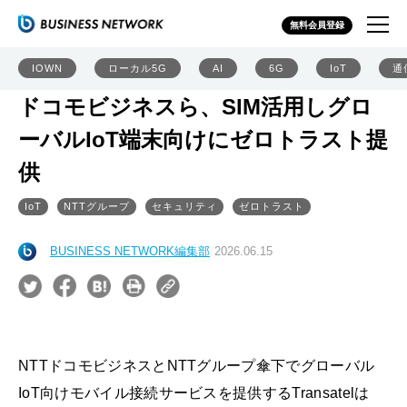
無料会員登録
IOWN
ローカル5G
AI
6G
IoT
通
ドコモビジネスら、SIM活用しグロ
ーバルIoT端末向けにゼロトラスト提
供
IoT
NTTグループ
セキュリティ
ゼロトラスト
BUSINESS NETWORK編集部
2026.06.15
NTTドコモビジネスとNTTグループ傘下でグローバル
IoT向けモバイル接続サービスを提供するTransatelは