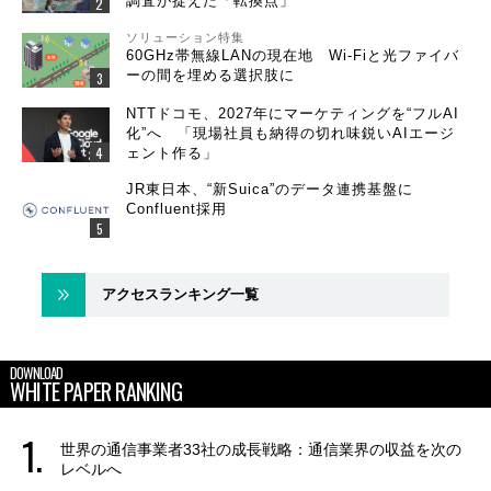
調査が捉えた「転換点」
ソリューション特集
60GHz帯無線LANの現在地 Wi-Fiと光ファイバ
ーの間を埋める選択肢に
NTTドコモ、2027年にマーケティングを“フルAI
化”へ 「現場社員も納得の切れ味鋭いAIエージ
ェント作る」
JR東日本、“新Suica”のデータ連携基盤に
Confluent採用
アクセスランキング一覧
DOWNLOAD
WHITE PAPER RANKING
世界の通信事業者33社の成長戦略：通信業界の収益を次の
レベルへ