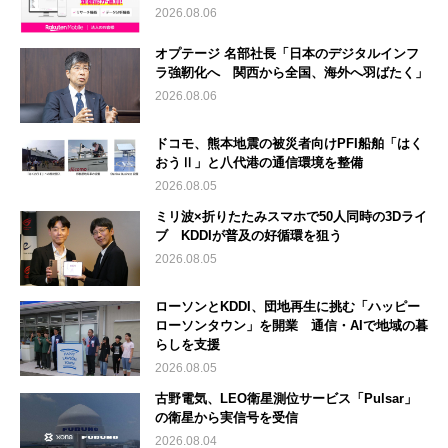
2026.08.06
オプテージ 名部社長「日本のデジタルインフ
ラ強靭化へ 関西から全国、海外へ羽ばたく」
2026.08.06
ドコモ、熊本地震の被災者向けPFI船舶「はく
おうⅡ」と八代港の通信環境を整備
2026.08.05
ミリ波×折りたたみスマホで50人同時の3Dライ
ブ KDDIが普及の好循環を狙う
2026.08.05
ローソンとKDDI、団地再生に挑む「ハッピー
ローソンタウン」を開業 通信・AIで地域の暮
らしを支援
2026.08.05
古野電気、LEO衛星測位サービス「Pulsar」
の衛星から実信号を受信
2026.08.04