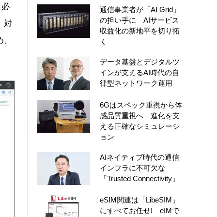
に必
通信事業者が「AI Grid」
の担い手に AIサービス
、対
収益化の新地平を切り拓
め、
く
データ基盤とデジタルツ
インが支えるAI時代の自
律型ネットワーク運用
6Gはスペック重視から体
感品質重視へ 進化を支
える正確なシミュレーシ
ョン
AIネイティブ時代の通信
インフラに不可欠な
「Trusted Connectivity」
eSIM関連は「LibeSIM」
にすべてお任せ! eIMで