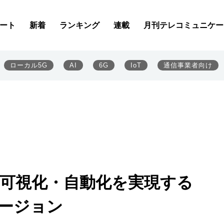
ート
新着
ランキング
連載
月刊テレコミュニケー
ローカル5G
AI
6G
IoT
通信事業者向け
クの可視化・自動化を実現する
新バージョン