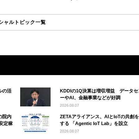
シャルトピック一覧
ルの活
KDDIの1Q決算は増収増益 データセ
ーやAI、金融事業などが好調
2026.08.07
の院内
ZETAアライアンス、AIとIoTの共創
安定稼
する 「Agentic IoT Lab」を設立
2026.08.07