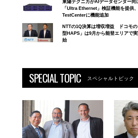
東陽テクニカがAIデータセンター向
「Ultra Ethernet」検証機能を提供、
TestCenterに機能追加
NTTの1Q決算は増収増益 ドコモ
型HAPS」は9月から能登エリアで
始
SPECIAL TOPIC
スペシャルトピック