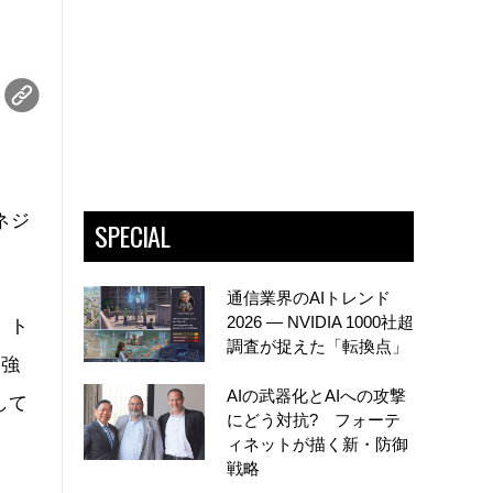
ネジ
SPECIAL
通信業界のAIトレンド
2026 ― NVIDIA 1000社超
、ト
調査が捉えた「転換点」
に強
AIの武器化とAIへの攻撃
して
にどう対抗? フォーテ
ィネットが描く新・防御
戦略