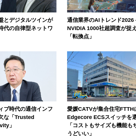
盤とデジタルツインが
通信業界のAIトレンド2026
I時代の自律型ネットワ
NVIDIA 1000社超調査が捉
「転換点」
ティブ時代の通信インフ
愛媛CATVが集合住宅FTTH
な「Trusted
Edgecore ECSスイッチを
vity」
「コストもサイズも機能も
うどいい」