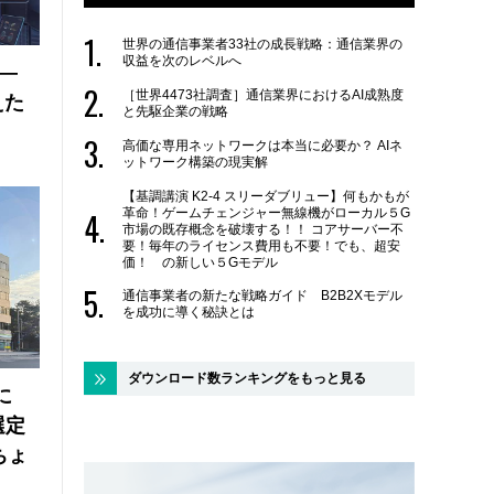
世界の通信事業者33社の成長戦略：通信業界の
収益を次のレベルへ
 ―
［世界4473社調査］通信業界におけるAI成熟度
えた
と先駆企業の戦略
高価な専用ネットワークは本当に必要か？ AIネ
ットワーク構築の現実解
【基調講演 K2-4 スリーダブリュー】何もかもが
革命！ゲームチェンジャー無線機がローカル５G
市場の既存概念を破壊する！！ コアサーバー不
要！毎年のライセンス費用も不要！でも、超安
価！ の新しい５Gモデル
通信事業者の新たな戦略ガイド B2B2Xモデル
を成功に導く秘訣とは
ダウンロード数ランキングをもっと見る
に
選定
ちょ