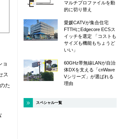
マルチプロファイルを動
的に切り替え
愛媛CATVが集合住宅
FTTHにEdgecore ECSス
イッチを選定 「コストも
サイズも機能もちょうど
いい」
60GHz帯無線LANが自治
ショ
体DXを支える「cnWave
セス
Vシリーズ」が選ばれる
理由
復のた
スペシャル一覧
な