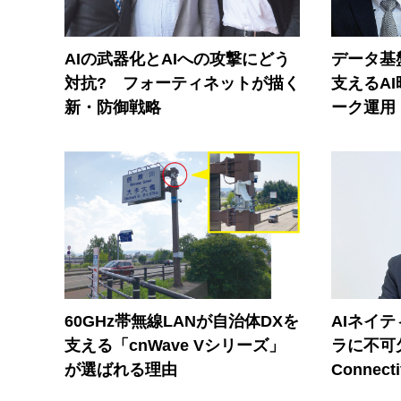
AIの武器化とAIへの攻撃にどう
データ基
対抗? フォーティネットが描く
支えるA
新・防御戦略
ーク運用
60GHz帯無線LANが自治体DXを
AIネイ
支える「cnWave Vシリーズ」
ラに不可欠
が選ばれる理由
Connecti