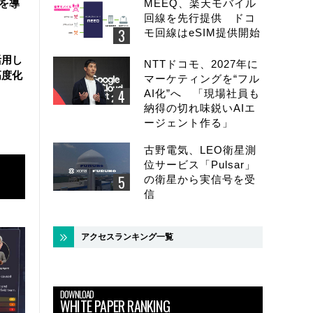
盤を導
MEEQ、楽天モバイル
回線を先行提供 ドコ
モ回線はeSIM提供開始
活用し
NTTドコモ、2027年に
高度化
マーケティングを“フル
AI化”へ 「現場社員も
納得の切れ味鋭いAIエ
ージェント作る」
古野電気、LEO衛星測
位サービス「Pulsar」
の衛星から実信号を受
信
アクセスランキング一覧
DOWNLOAD
WHITE PAPER RANKING