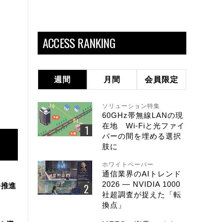
ACCESS RANKING
週間
月間
会員限定
ソリューション特集
60GHz帯無線LANの現
在地 Wi-Fiと光ファイ
バーの間を埋める選択
肢に
ホワイトペーパー
通信業界のAIトレンド
2026 ― NVIDIA 1000
を推進
社超調査が捉えた「転
換点」