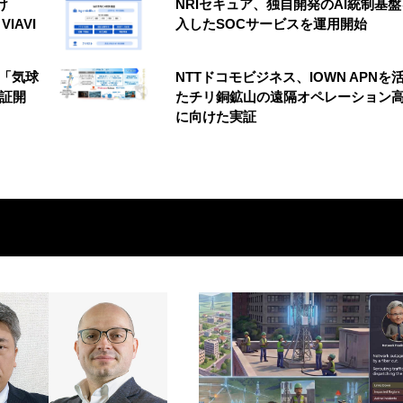
け
NRIセキュア、独自開発のAI統制基
VIAVI
入したSOCサービスを運用開始
の「気球
NTTドコモビジネス、IOWN APNを
実証開
たチリ銅鉱山の遠隔オペレーション
に向けた実証