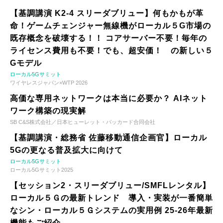
【基調講演 K2-4 スリーダブリュー】何もかもが革
命！ゲームチェンジャー無線機がローカル５G市場の
既存概念を破壊する！！ コアサーバー不要！毎年の
ライセンス費用も不要！でも、超安価！ の新しい５
Gモデル
ローカル5Gサミット
ワイヤレスジャパン×WTP 2026
高価な専用ネットワークは本当に必要か？ AIネット
ワーク構築の現実解
SB C&S株式会社／日本ヒューレット・パッカード合同会社
【基調講演・総務省 佐藤移動通信企画官】ローカル
5Gの更なる普及拡大に向けて
ローカル5Gサミット
ローカル5Gサミット2025
【セッション2・スリーダブリュー/SMFLレンタル】
ローカル５Ｇの最新トレンド 導入・実装が一番簡単
なシン・ローカル５Ｇシステムの実用例 25-26年最新
機能もご紹介