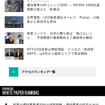
ホワイトペーパー
通信業界のAIトレンド2026 ― NVIDIA 1000社超
調査が捉えた「転換点」
古野電気、LEO衛星測位サービス「Pulsar」の衛
星から実信号を受信
衛星コンステ、日本の勝ち筋は「負けないこ
と」 宇宙開発の最新動向を三菱総研が解説
NTTの1Q決算は増収増益 ドコモの「気球型
HAPS」は9月から能登エリアで実証開始
アクセスランキング一覧
DOWNLOAD
WHITE PAPER RANKING
世界の通信事業者33社の成長戦略：通信業界の収益を次の