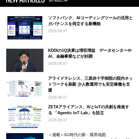
ソフトバンク、AIコーディングツールの活用と
ガバナンスを両立する新機能
2026.08.07
KDDIの1Q決算は増収増益 データセンターや
AI、金融事業などが好調
2026.08.07
アライドテレシス、三原赤十字病院の院内ネッ
トワークを刷新 少人数運用でも安定稼働を支
援
2026.08.07
ZETAアライアンス、AIとIoTの共創を推進す
る 「Agentic IoT Lab」を設立
2026.08.07
＜連載＞6G時代の新・業界地図