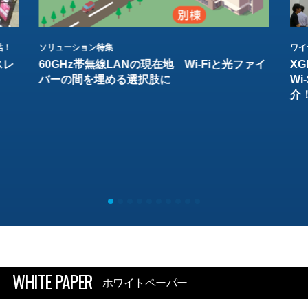
結！
ソリューション特集
ワイ
スレ
60GHz帯無線LANの現在地 Wi-Fiと光ファイ
XG
バーの間を埋める選択肢に
W
介
WHITE PAPER
ホワイトペーパー