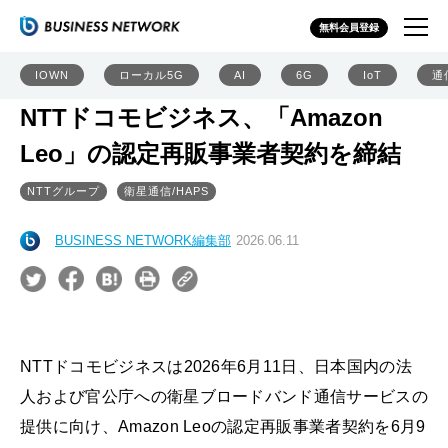
無料会員登録
IOWN
ローカル5G
AI
6G
IoT
通
NTTドコモビジネス、「Amazon
Leo」の認定再販事業者契約を締結
NTTグループ
衛星通信/HAPS
BUSINESS NETWORK編集部
2026.06.11
NTTドコモビジネスは2026年6月11日、日本国内の法
人および官公庁への衛星ブロードバンド通信サービスの
提供に向け、Amazon Leoの認定再販事業者契約を6月9