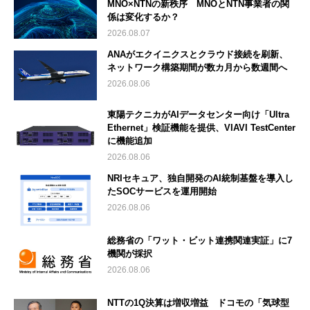
MNO×NTNの新秩序 MNOとNTN事業者の関
係は変化するか？
2026.08.07
ANAがエクイニクスとクラウド接続を刷新、
ネットワーク構築期間が数カ月から数週間へ
2026.08.06
東陽テクニカがAIデータセンター向け「Ultra
Ethernet」検証機能を提供、VIAVI TestCenter
に機能追加
2026.08.06
NRIセキュア、独自開発のAI統制基盤を導入し
たSOCサービスを運用開始
2026.08.06
総務省の「ワット・ビット連携関連実証」に7
機関が採択
2026.08.06
NTTの1Q決算は増収増益 ドコモの「気球型