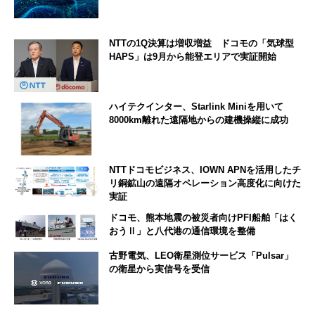
NTTの1Q決算は増収増益 ドコモの「気球型
HAPS」は9月から能登エリアで実証開始
ハイテクインター、Starlink Miniを用いて
8000km離れた遠隔地からの建機操縦に成功
NTTドコモビジネス、IOWN APNを活用したチ
リ銅鉱山の遠隔オペレーション高度化に向けた
実証
ドコモ、熊本地震の被災者向けPFI船舶「はく
おうⅡ」と八代港の通信環境を整備
古野電気、LEO衛星測位サービス「Pulsar」
の衛星から実信号を受信