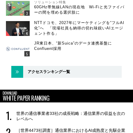
ソリューション特集
60GHz帯無線LANの現在地 Wi-Fiと光ファイバ
ーの間を埋める選択肢に
NTTドコモ、2027年にマーケティングを“フルAI
化”へ 「現場社員も納得の切れ味鋭いAIエージ
ェント作る」
JR東日本、“新Suica”のデータ連携基盤に
Confluent採用
アクセスランキング一覧
DOWNLOAD
WHITE PAPER RANKING
世界の通信事業者33社の成長戦略：通信業界の収益を次の
レベルへ
［世界4473社調査］通信業界におけるAI成熟度と先駆企業