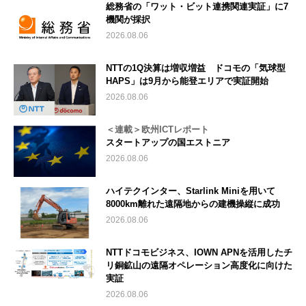
総務省の「ワット・ビット連携関連実証」に7
機関が採択
2026.08.06
NTTの1Q決算は増収増益 ドコモの「気球型
HAPS」は9月から能登エリアで実証開始
2026.08.06
＜連載＞欧州ICTレポート
スタートアップの国エストニア
2026.08.06
ハイテクインター、Starlink Miniを用いて
8000km離れた遠隔地からの建機操縦に成功
2026.08.06
NTTドコモビジネス、IOWN APNを活用したチ
リ銅鉱山の遠隔オペレーション高度化に向けた
実証
2026.08.06