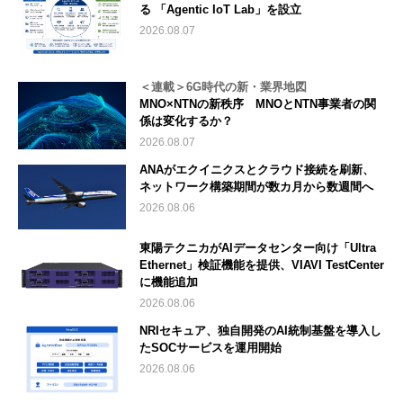
る 「Agentic IoT Lab」を設立
2026.08.07
＜連載＞6G時代の新・業界地図
MNO×NTNの新秩序 MNOとNTN事業者の関
係は変化するか？
2026.08.07
ANAがエクイニクスとクラウド接続を刷新、
ネットワーク構築期間が数カ月から数週間へ
2026.08.06
東陽テクニカがAIデータセンター向け「Ultra
Ethernet」検証機能を提供、VIAVI TestCenter
に機能追加
2026.08.06
NRIセキュア、独自開発のAI統制基盤を導入し
たSOCサービスを運用開始
2026.08.06