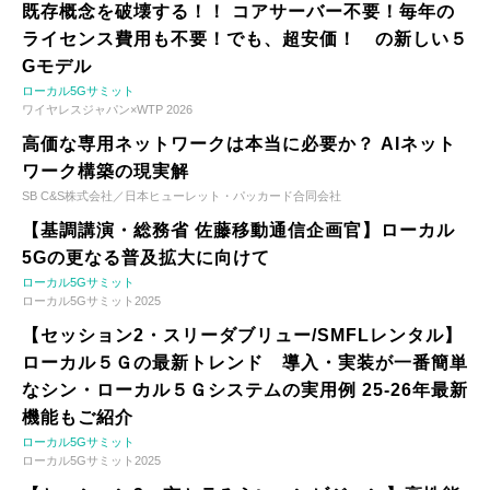
既存概念を破壊する！！ コアサーバー不要！毎年の
ライセンス費用も不要！でも、超安価！ の新しい５
Gモデル
ローカル5Gサミット
ワイヤレスジャパン×WTP 2026
高価な専用ネットワークは本当に必要か？ AIネット
ワーク構築の現実解
SB C&S株式会社／日本ヒューレット・パッカード合同会社
【基調講演・総務省 佐藤移動通信企画官】ローカル
5Gの更なる普及拡大に向けて
ローカル5Gサミット
ローカル5Gサミット2025
【セッション2・スリーダブリュー/SMFLレンタル】
ローカル５Ｇの最新トレンド 導入・実装が一番簡単
なシン・ローカル５Ｇシステムの実用例 25-26年最新
機能もご紹介
ローカル5Gサミット
ローカル5Gサミット2025