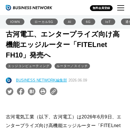
無料会員登録
IOWN
ローカル5G
AI
6G
IoT
通
古河電工、エンタープライズ向け高
機能エッジルーター「FITELnet
FH10」発売へ
エッジコンピューティング
ルーター／スイッチ
BUSINESS NETWORK編集部
2026.06.09
古河電気工業（以下、古河電工）は2026年6月9日、エ
ンタープライズ向け高機能エッジルーター「FITELnet