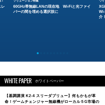
結！
ソリューション特集
ワイ
スレ
60GHz帯無線LANの現在地 Wi-Fiと光ファイ
XG
バーの間を埋める選択肢に
W
介
WHITE PAPER
ホワイトペーパー
【基調講演 K2-4 スリーダブリュー】何もかもが革
命！ゲームチェンジャー無線機がローカル５G市場の