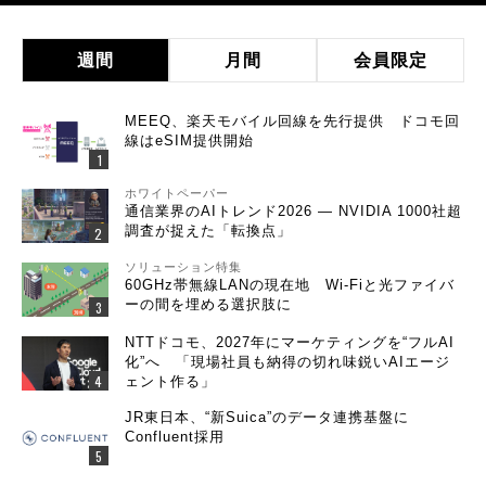
週間
月間
会員限定
MEEQ、楽天モバイル回線を先行提供 ドコモ回
線はeSIM提供開始
ホワイトペーパー
通信業界のAIトレンド2026 ― NVIDIA 1000社超
調査が捉えた「転換点」
ソリューション特集
60GHz帯無線LANの現在地 Wi-Fiと光ファイバ
ーの間を埋める選択肢に
NTTドコモ、2027年にマーケティングを“フルAI
化”へ 「現場社員も納得の切れ味鋭いAIエージ
ェント作る」
JR東日本、“新Suica”のデータ連携基盤に
Confluent採用