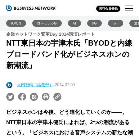
無料会員登録
IOWN
ローカル5G
AI
6G
IoT
通
企業ネットワーク変革Day 2014講演レポート
NTT東日本の宇津木氏「BYODと内線
ブロードバンド化がビジネスホンの
新潮流」
太田智晴（編集部）
2014.07.09
ビジネスホンは今後、どう進化していくのか――。
NTT東日本の宇津木健氏によれば、2つの潮流がある
という。「ビジネスにおける音声システムの新たな潮