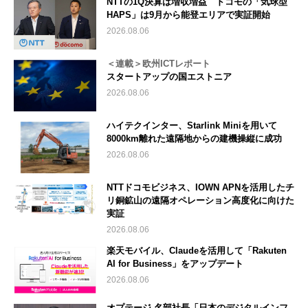
NTTの1Q決算は増収増益 ドコモの「気球型
HAPS」は9月から能登エリアで実証開始
2026.08.06
＜連載＞欧州ICTレポート
スタートアップの国エストニア
2026.08.06
ハイテクインター、Starlink Miniを用いて
8000km離れた遠隔地からの建機操縦に成功
2026.08.06
NTTドコモビジネス、IOWN APNを活用したチ
リ銅鉱山の遠隔オペレーション高度化に向けた
実証
2026.08.06
楽天モバイル、Claudeを活用して「Rakuten
AI for Business」をアップデート
2026.08.06
オプテージ 名部社長「日本のデジタルインフ