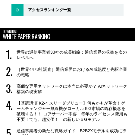
アクセスランキング一覧
DOWNLOAD
WHITE PAPER RANKING
世界の通信事業者33社の成長戦略：通信業界の収益を次の
レベルへ
［世界4473社調査］通信業界におけるAI成熟度と先駆企業
の戦略
高価な専用ネットワークは本当に必要か？ AIネットワーク
構築の現実解
【基調講演 K2-4 スリーダブリュー】何もかもが革命！ゲ
ームチェンジャー無線機がローカル５G市場の既存概念を
破壊する！！ コアサーバー不要！毎年のライセンス費用も
不要！でも、超安価！ の新しい５Gモデル
通信事業者の新たな戦略ガイド B2B2Xモデルを成功に導