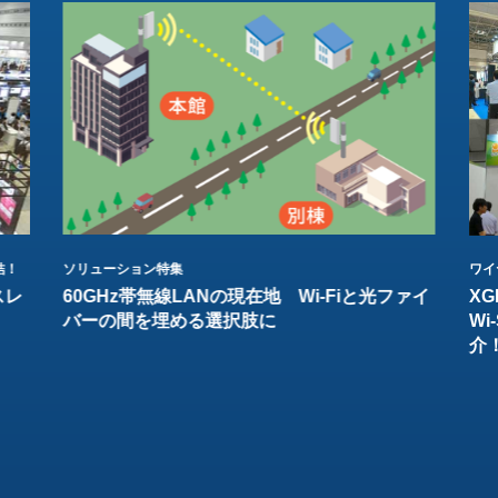
結！
ソリューション特集
ワイ
スレ
60GHz帯無線LANの現在地 Wi-Fiと光ファイ
XG
バーの間を埋める選択肢に
W
介