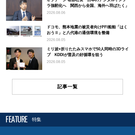
ラ強靭化へ 関西から全国、海外へ羽ばたく」
2026.08.06
ドコモ、熊本地震の被災者向けPFI船舶「はく
おうⅡ」と八代港の通信環境を整備
2026.08.05
ミリ波×折りたたみスマホで50人同時の3Dライ
ブ KDDIが普及の好循環を狙う
2026.08.05
記事一覧
FEATURE
特集