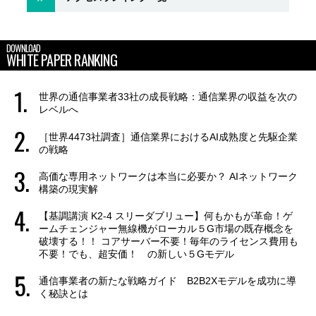
DOWNLOAD
WHITE PAPER RANKING
世界の通信事業者33社の成長戦略：通信業界の収益を次の
レベルへ
［世界4473社調査］通信業界におけるAI成熟度と先駆企業
の戦略
高価な専用ネットワークは本当に必要か？ AIネットワーク
構築の現実解
【基調講演 K2-4 スリーダブリュー】何もかもが革命！ゲ
ームチェンジャー無線機がローカル５G市場の既存概念を
破壊する！！ コアサーバー不要！毎年のライセンス費用も
不要！でも、超安価！ の新しい５Gモデル
通信事業者の新たな戦略ガイド B2B2Xモデルを成功に導
く秘訣とは