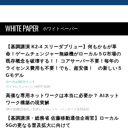
WHITE PAPER
ホワイトペーパー
【基調講演 K2-4 スリーダブリュー】何もかもが革
命！ゲームチェンジャー無線機がローカル５G市場の
既存概念を破壊する！！ コアサーバー不要！毎年の
ライセンス費用も不要！でも、超安価！ の新しい５
Gモデル
ローカル5Gサミット
ワイヤレスジャパン×WTP 2026
高価な専用ネットワークは本当に必要か？ AIネット
ワーク構築の現実解
SB C&S株式会社／日本ヒューレット・パッカード合同会社
【基調講演・総務省 佐藤移動通信企画官】ローカル
5Gの更なる普及拡大に向けて