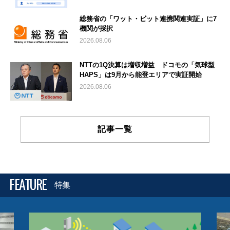
総務省の「ワット・ビット連携関連実証」に7
機関が採択
2026.08.06
NTTの1Q決算は増収増益 ドコモの「気球型
HAPS」は9月から能登エリアで実証開始
2026.08.06
記事一覧
FEATURE
特集