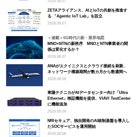
2026.08.07
ZETAアライアンス、AIとIoTの共創を推進す
る 「Agentic IoT Lab」を設立
2026.08.07
＜連載＞6G時代の新・業界地図
MNO×NTNの新秩序 MNOとNTN事業者の関
係は変化するか？
2026.08.07
ANAがエクイニクスとクラウド接続を刷新、
ネットワーク構築期間が数カ月から数週間へ
2026.08.06
東陽テクニカがAIデータセンター向け「Ultra
Ethernet」検証機能を提供、VIAVI TestCenter
に機能追加
2026.08.06
NRIセキュア、独自開発のAI統制基盤を導入し
たSOCサービスを運用開始
2026.08.06