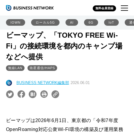
無料会員登録
IOWN
ローカル5G
AI
6G
IoT
通
ビーマップ、「TOKYO FREE Wi-
Fi」の接続環境を都内のキャンプ場
などへ提供
無線LAN
衛星通信/HAPS
BUSINESS NETWORK編集部
2026.06.01
ビーマップは2026年6月1日、東京都の「令和7年度
OpenRoaming対応公衆Wi-Fi環境の構築及び運用業務