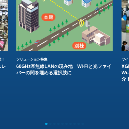
結！
ソリューション特集
ワイ
スレ
60GHz帯無線LANの現在地 Wi-Fiと光ファイ
XG
バーの間を埋める選択肢に
W
介