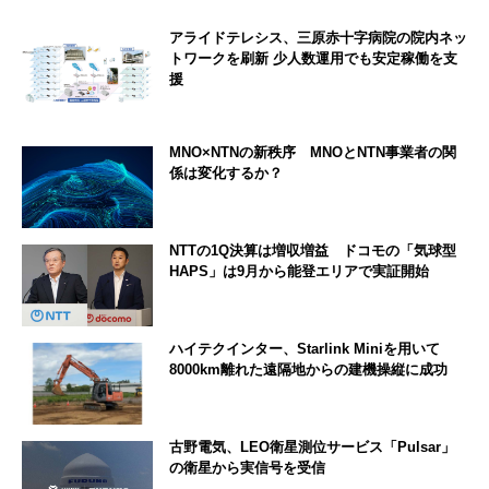
アライドテレシス、三原赤十字病院の院内ネッ
トワークを刷新 少人数運用でも安定稼働を支
援
MNO×NTNの新秩序 MNOとNTN事業者の関
係は変化するか？
NTTの1Q決算は増収増益 ドコモの「気球型
HAPS」は9月から能登エリアで実証開始
ハイテクインター、Starlink Miniを用いて
8000km離れた遠隔地からの建機操縦に成功
古野電気、LEO衛星測位サービス「Pulsar」
の衛星から実信号を受信