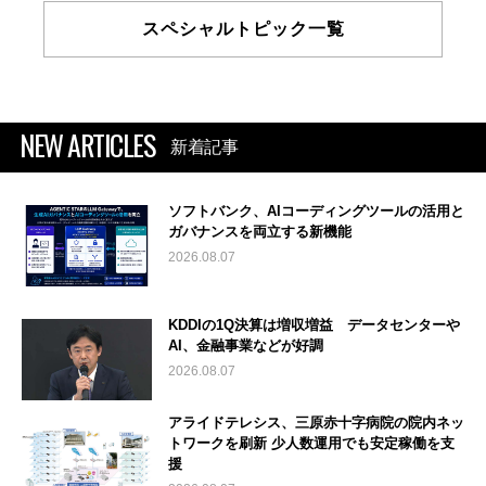
スペシャルトピック一覧
NEW ARTICLES
新着記事
ソフトバンク、AIコーディングツールの活用と
ガバナンスを両立する新機能
2026.08.07
KDDIの1Q決算は増収増益 データセンターや
AI、金融事業などが好調
2026.08.07
アライドテレシス、三原赤十字病院の院内ネッ
トワークを刷新 少人数運用でも安定稼働を支
援