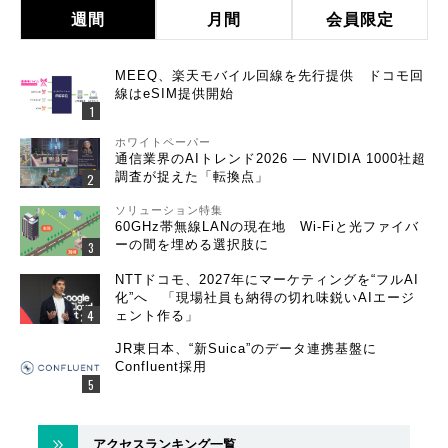
週間
月間
会員限定
MEEQ、楽天モバイル回線を先行提供 ドコモ回
線はeSIM提供開始
ホワイトペーパー
通信業界のAIトレンド2026 ― NVIDIA 1000社超
調査が捉えた「転換点」
ソリューション特集
60GHz帯無線LANの現在地 Wi-Fiと光ファイバ
ーの間を埋める選択肢に
NTTドコモ、2027年にマーケティングを“フルAI
化”へ 「現場社員も納得の切れ味鋭いAIエージ
ェント作る」
JR東日本、“新Suica”のデータ連携基盤に
Confluent採用
アクセスランキング一覧