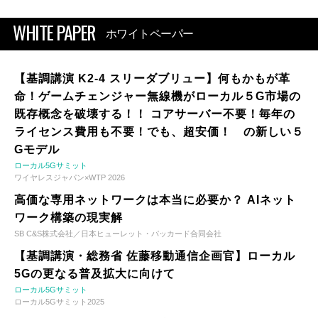
WHITE PAPER
ホワイトペーパー
【基調講演 K2-4 スリーダブリュー】何もかもが革
命！ゲームチェンジャー無線機がローカル５G市場の
既存概念を破壊する！！ コアサーバー不要！毎年の
ライセンス費用も不要！でも、超安価！ の新しい５
Gモデル
ローカル5Gサミット
ワイヤレスジャパン×WTP 2026
高価な専用ネットワークは本当に必要か？ AIネット
ワーク構築の現実解
SB C&S株式会社／日本ヒューレット・パッカード合同会社
【基調講演・総務省 佐藤移動通信企画官】ローカル
5Gの更なる普及拡大に向けて
ローカル5Gサミット
ローカル5Gサミット2025