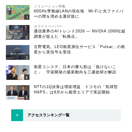
ソリューション特集
60GHz帯無線LANの現在地 Wi-Fiと光ファイバ
ーの間を埋める選択肢に
ホワイトペーパー
通信業界のAIトレンド2026 ― NVIDIA 1000社超
調査が捉えた「転換点」
古野電気、LEO衛星測位サービス「Pulsar」の衛
星から実信号を受信
衛星コンステ、日本の勝ち筋は「負けないこ
と」 宇宙開発の最新動向を三菱総研が解説
NTTの1Q決算は増収増益 ドコモの「気球型
HAPS」は9月から能登エリアで実証開始
アクセスランキング一覧