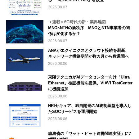
2026.08.07
＜連載＞6G時代の新・業界地図
MNO×NTNの新秩序 MNOとNTN事業者の関
係は変化するか？
2026.08.07
ANAがエクイニクスとクラウド接続を刷新、
ネットワーク構築期間が数カ月から数週間へ
2026.08.06
東陽テクニカがAIデータセンター向け「Ultra
Ethernet」検証機能を提供、VIAVI TestCenter
に機能追加
2026.08.06
NRIセキュア、独自開発のAI統制基盤を導入し
たSOCサービスを運用開始
2026.08.06
総務省の「ワット・ビット連携関連実証」に7