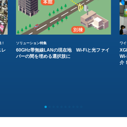
結！
ソリューション特集
ワイ
スレ
60GHz帯無線LANの現在地 Wi-Fiと光ファイ
XG
バーの間を埋める選択肢に
W
介