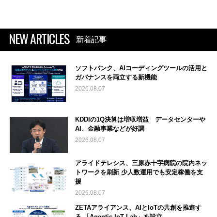
NEW ARTICLES
新着記事
ソフトバンク、AIコーディングツールの活用と
ガバナンスを両立する新機能
2026.08.07
KDDIの1Q決算は増収増益 データセンターや
AI、金融事業などが好調
2026.08.07
アライドテレシス、三原赤十字病院の院内ネッ
トワークを刷新 少人数運用でも安定稼働を支
援
2026.08.07
ZETAアライアンス、AIとIoTの共創を推進す
る 「Agentic IoT Lab」を設立