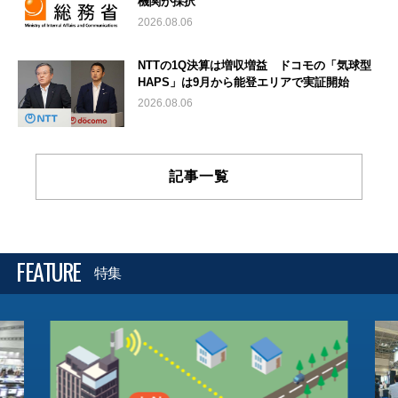
機関が採択
2026.08.06
NTTの1Q決算は増収増益 ドコモの「気球型
HAPS」は9月から能登エリアで実証開始
2026.08.06
記事一覧
FEATURE
特集