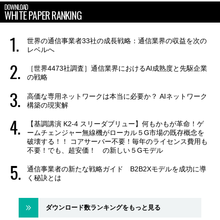
DOWNLOAD
WHITE PAPER RANKING
世界の通信事業者33社の成長戦略：通信業界の収益を次の
レベルへ
［世界4473社調査］通信業界におけるAI成熟度と先駆企業
の戦略
高価な専用ネットワークは本当に必要か？ AIネットワーク
構築の現実解
【基調講演 K2-4 スリーダブリュー】何もかもが革命！ゲ
ームチェンジャー無線機がローカル５G市場の既存概念を
破壊する！！ コアサーバー不要！毎年のライセンス費用も
不要！でも、超安価！ の新しい５Gモデル
通信事業者の新たな戦略ガイド B2B2Xモデルを成功に導
く秘訣とは
ダウンロード数ランキングをもっと見る