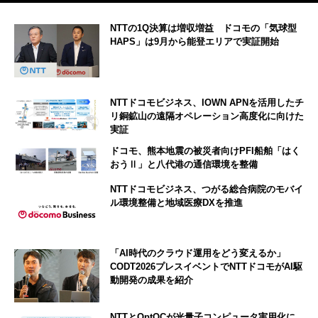
NTTの1Q決算は増収増益 ドコモの「気球型
HAPS」は9月から能登エリアで実証開始
NTTドコモビジネス、IOWN APNを活用したチ
リ銅鉱山の遠隔オペレーション高度化に向けた
実証
ドコモ、熊本地震の被災者向けPFI船舶「はく
おうⅡ」と八代港の通信環境を整備
NTTドコモビジネス、つがる総合病院のモバイ
ル環境整備と地域医療DXを推進
「AI時代のクラウド運用をどう変えるか」
CODT2026プレスイベントでNTTドコモがAI駆
動開発の成果を紹介
NTTとOptQCが光量子コンピュータ実用化に