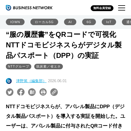
無料会員登録
IOWN
ローカル5G
AI
6G
IoT
通
“服の履歴書”をQRコードで可視化
NTTドコモビジネスらがデジタル製
品パスポート（DPP）の実証
NTTグループ
脱炭素／省エネ
津野篤（編集部）
2026.06.01
NTTドコモビジネスらが、アパレル製品にDPP（デジ
タル製品パスポート）を導入する実証を開始した。ユ
ーザーは、アパレル製品に付与されたQRコード付き