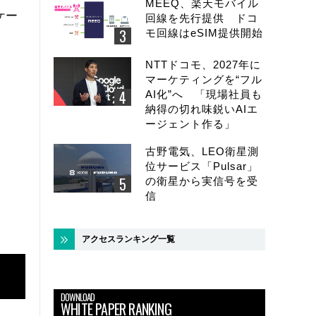
MEEQ、楽天モバイル
ケー
回線を先行提供 ドコ
モ回線はeSIM提供開始
NTTドコモ、2027年に
マーケティングを“フル
AI化”へ 「現場社員も
納得の切れ味鋭いAIエ
ージェント作る」
古野電気、LEO衛星測
位サービス「Pulsar」
の衛星から実信号を受
信
アクセスランキング一覧
DOWNLOAD
WHITE PAPER RANKING