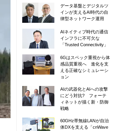
データ基盤とデジタルツ
インが支えるAI時代の自
律型ネットワーク運用
AIネイティブ時代の通信
インフラに不可欠な
「Trusted Connectivity」
6Gはスペック重視から体
感品質重視へ 進化を支
える正確なシミュレーシ
ョン
AIの武器化とAIへの攻撃
にどう対抗? フォーテ
ィネットが描く新・防御
戦略
60GHz帯無線LANが自治
体DXを支える「cnWave