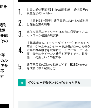
契約を
世界の通信事業者33社の成長戦略：通信業界の
収益を次のレベルへ
［世界4473社調査］通信業界におけるAI成熟度
と先駆企業の戦略
間氏
遠隔
高価な専用ネットワークは本当に必要か？ AIネ
の挑戦
ットワーク構築の現実解
とその
【基調講演 K2-4 スリーダブリュー】何もかもが
革命！ゲームチェンジャー無線機がローカル５G
市場の既存概念を破壊する！！ コアサーバー不
要！毎年のライセンス費用も不要！でも、超安
が革
価！ の新しい５Gモデル
ーカル
通信事業者の新たな戦略ガイド B2B2Xモデル
コアサ
を成功に導く秘訣とは
も不
デ
ダウンロード数ランキングをもっと見る