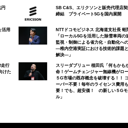
2兆円
SB C&S、エリクソンと販売代理店
締結 プライベート5Gを国内展開
を活用
NTTドコモビジネス 北海道支社長 蛭
「ローカル5Gを活用した除雪車両の
監視・制御による省力化・自動化へ
―稚内空港実証における技術的課題
解決―」
律走行
スリーダブリュー 植田氏「何もかも
向けた
命！ゲームチェンジャー無線機がロ
５G市場の既存概念を破壊する！！ 
ーバー不要！毎年のライセンス費用
要！でも、超安価！ の新しい５Gモ
ル」