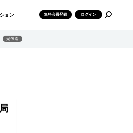
無料会員登録
ログイン
ション
光伝送
局