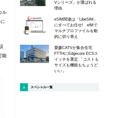
Vシリーズ」が選ばれる
理由
カル
eSIM関連は「LibeSIM」
eに
にすべてお任せ! eIMで
マルチプロファイルを動
的に切り替え
設
愛媛CATVが集合住宅
FTTHにEdgecore ECSス
可能
イッチを選定 「コストも
サイズも機能もちょうど
いい」
スペシャル一覧