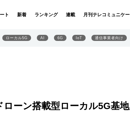
ート
新着
ランキング
連載
月刊テレコミュニケー
ローカル5G
AI
6G
IoT
通信事業者向け
ドローン搭載型ローカル5G基地