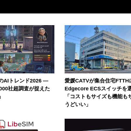
AIトレンド2026 ―
愛媛CATVが集合住宅FTTH
A 1000社超調査が捉えた
Edgecore ECSスイッチを
」
「コストもサイズも機能も
うどいい」