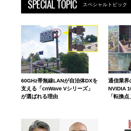
SPECIAL TOPIC
スペシャルトピック
60GHz帯無線LANが自治体DXを
通信業界の
支える「cnWave Vシリーズ」
NVIDI
が選ばれる理由
「転換点