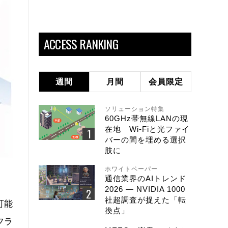
ACCESS RANKING
週間
月間
会員限定
ソリューション特集
60GHz帯無線LANの現
在地 Wi-Fiと光ファイ
バーの間を埋める選択
肢に
ホワイトペーパー
通信業界のAIトレンド
2026 ― NVIDIA 1000
社超調査が捉えた「転
可能
換点」
フラ