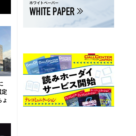
に
選定
ちょ