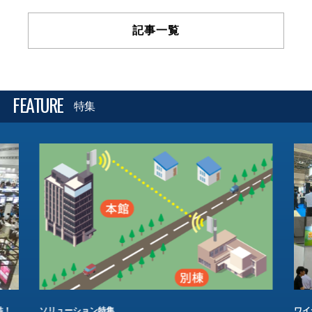
記事一覧
FEATURE
特集
結！
ソリューション特集
ワイ