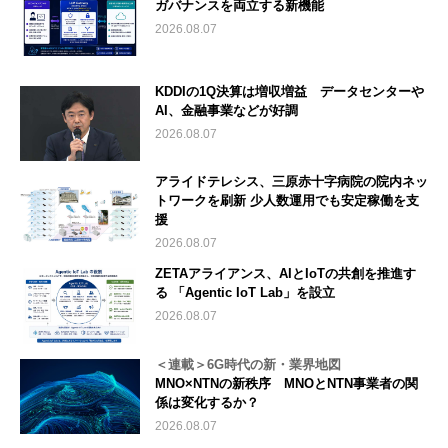
ガバナンスを両立する新機能
2026.08.07
KDDIの1Q決算は増収増益 データセンターや
AI、金融事業などが好調
2026.08.07
アライドテレシス、三原赤十字病院の院内ネッ
トワークを刷新 少人数運用でも安定稼働を支
援
2026.08.07
ZETAアライアンス、AIとIoTの共創を推進す
る 「Agentic IoT Lab」を設立
2026.08.07
＜連載＞6G時代の新・業界地図
MNO×NTNの新秩序 MNOとNTN事業者の関
係は変化するか？
2026.08.07