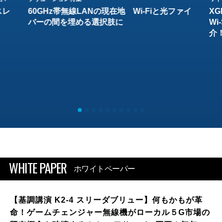
スレ
60GHz帯無線LANの現在地 Wi-Fiと光ファイ
XG
バーの間を埋める選択肢に
W
介
WHITE PAPER
ホワイトペーパー
【基調講演 K2-4 スリーダブリュー】何もかもが革
命！ゲームチェンジャー無線機がローカル５G市場の