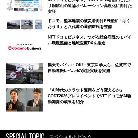
リ銅鉱山の遠隔オペレーション高度化に向けた
実証
ドコモ、熊本地震の被災者向けPFI船舶「はく
おうⅡ」と八代港の通信環境を整備
NTTドコモビジネス、つがる総合病院のモバイ
ル環境整備と地域医療DXを推進
楽天モバイル・OKI・東京科学大ら、佐賀市で
自動運転レベル4の実証実験を実施
「AI時代のクラウド運用をどう変えるか」
CODT2026プレスイベントでNTTドコモがAI駆
動開発の成果を紹介
SPECIAL TOPIC
スペシャルトピック