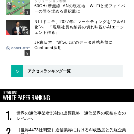
ソリューション特集
60GHz帯無線LANの現在地 Wi-Fiと光ファイバ
ーの間を埋める選択肢に
NTTドコモ、2027年にマーケティングを“フルAI
化”へ 「現場社員も納得の切れ味鋭いAIエージ
ェント作る」
JR東日本、“新Suica”のデータ連携基盤に
Confluent採用
アクセスランキング一覧
DOWNLOAD
WHITE PAPER RANKING
世界の通信事業者33社の成長戦略：通信業界の収益を次の
レベルへ
［世界4473社調査］通信業界におけるAI成熟度と先駆企業