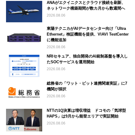
ANAがエクイニクスとクラウド接続を刷新、
ネットワーク構築期間が数カ月から数週間へ
2026.08.06
東陽テクニカがAIデータセンター向け「Ultra
Ethernet」検証機能を提供、VIAVI TestCenter
に機能追加
2026.08.06
NRIセキュア、独自開発のAI統制基盤を導入し
たSOCサービスを運用開始
2026.08.06
総務省の「ワット・ビット連携関連実証」に7
機関が採択
2026.08.06
NTTの1Q決算は増収増益 ドコモの「気球型
HAPS」は9月から能登エリアで実証開始
2026.08.06