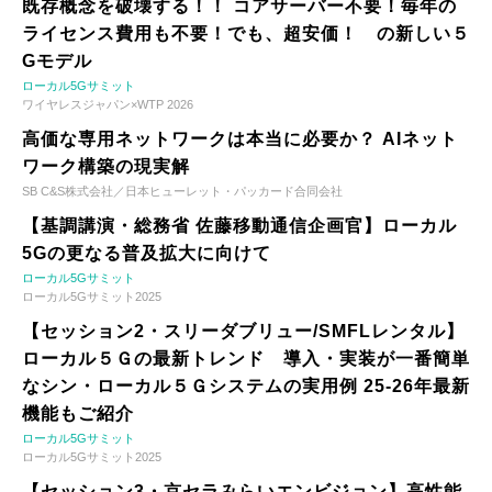
既存概念を破壊する！！ コアサーバー不要！毎年の
ライセンス費用も不要！でも、超安価！ の新しい５
Gモデル
ローカル5Gサミット
ワイヤレスジャパン×WTP 2026
高価な専用ネットワークは本当に必要か？ AIネット
ワーク構築の現実解
SB C&S株式会社／日本ヒューレット・パッカード合同会社
【基調講演・総務省 佐藤移動通信企画官】ローカル
5Gの更なる普及拡大に向けて
ローカル5Gサミット
ローカル5Gサミット2025
【セッション2・スリーダブリュー/SMFLレンタル】
ローカル５Ｇの最新トレンド 導入・実装が一番簡単
なシン・ローカル５Ｇシステムの実用例 25-26年最新
機能もご紹介
ローカル5Gサミット
ローカル5Gサミット2025
【セッション3・京セラみらいエンビジョン】高性能