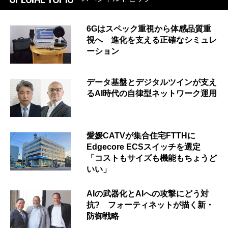
6Gはスペック重視から体感品質重
視へ 進化を支える正確なシミュレ
ーション
データ基盤とデジタルツインが支え
るAI時代の自律型ネットワーク運用
愛媛CATVが集合住宅FTTHに
Edgecore ECSスイッチを選定
「コストもサイズも機能もちょうど
いい」
AIの武器化とAIへの攻撃にどう対
抗? フォーティネットが描く新・
防御戦略