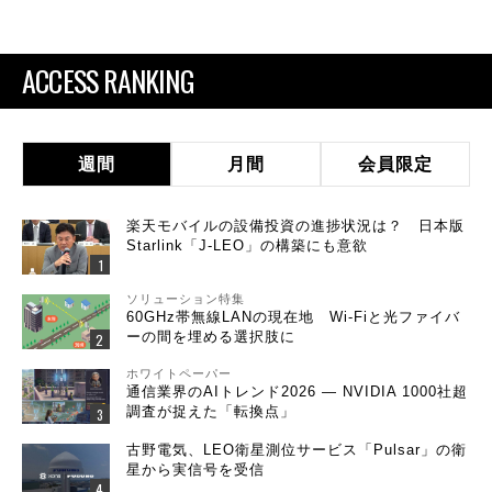
ACCESS RANKING
週間
月間
会員限定
楽天モバイルの設備投資の進捗状況は？ 日本版
Starlink「J-LEO」の構築にも意欲
ソリューション特集
60GHz帯無線LANの現在地 Wi-Fiと光ファイバ
ーの間を埋める選択肢に
ホワイトペーパー
通信業界のAIトレンド2026 ― NVIDIA 1000社超
調査が捉えた「転換点」
古野電気、LEO衛星測位サービス「Pulsar」の衛
星から実信号を受信