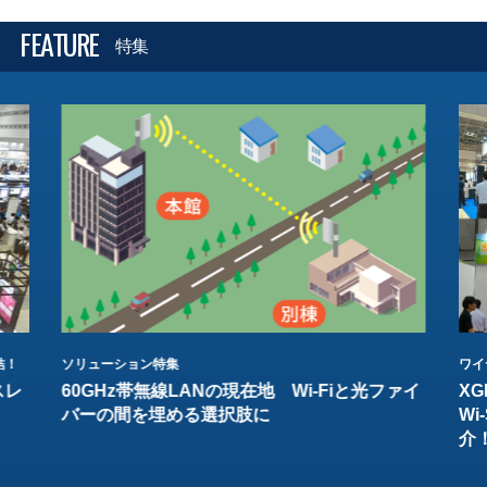
FEATURE
特集
結！
ソリューション特集
ワイ
スレ
60GHz帯無線LANの現在地 Wi-Fiと光ファイ
XG
バーの間を埋める選択肢に
W
介