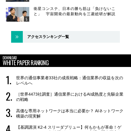
衛星コンステ、日本の勝ち筋は「負けないこ
と」 宇宙開発の最新動向を三菱総研が解説
アクセスランキング一覧
DOWNLOAD
WHITE PAPER RANKING
世界の通信事業者33社の成長戦略：通信業界の収益を次の
レベルへ
［世界4473社調査］通信業界におけるAI成熟度と先駆企業
の戦略
高価な専用ネットワークは本当に必要か？ AIネットワーク
構築の現実解
【基調講演 K2-4 スリーダブリュー】何もかもが革命！ゲ