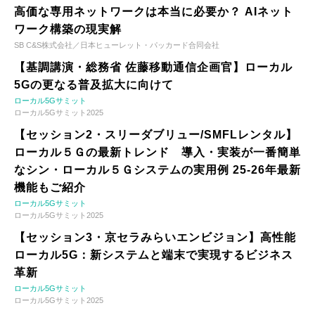
高価な専用ネットワークは本当に必要か？ AIネット
ワーク構築の現実解
SB C&S株式会社／日本ヒューレット・パッカード合同会社
【基調講演・総務省 佐藤移動通信企画官】ローカル
5Gの更なる普及拡大に向けて
ローカル5Gサミット
ローカル5Gサミット2025
【セッション2・スリーダブリュー/SMFLレンタル】
ローカル５Ｇの最新トレンド 導入・実装が一番簡単
なシン・ローカル５Ｇシステムの実用例 25-26年最新
機能もご紹介
ローカル5Gサミット
ローカル5Gサミット2025
【セッション3・京セラみらいエンビジョン】高性能
ローカル5G：新システムと端末で実現するビジネス
革新
ローカル5Gサミット
ローカル5Gサミット2025