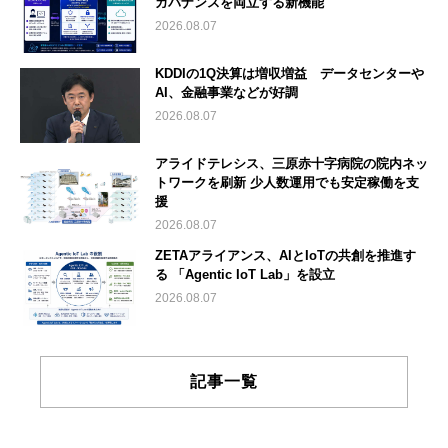
ガバナンスを両立する新機能
2026.08.07
KDDIの1Q決算は増収増益 データセンターや
AI、金融事業などが好調
2026.08.07
アライドテレシス、三原赤十字病院の院内ネッ
トワークを刷新 少人数運用でも安定稼働を支
援
2026.08.07
ZETAアライアンス、AIとIoTの共創を推進す
る 「Agentic IoT Lab」を設立
2026.08.07
記事一覧