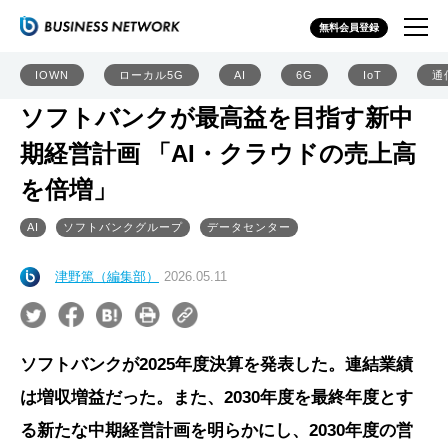
無料会員登録
IOWN
ローカル5G
AI
6G
IoT
通
ソフトバンクが最高益を目指す新中
期経営計画 「AI・クラウドの売上高
を倍増」
AI
ソフトバンクグループ
データセンター
津野篤（編集部）
2026.05.11
ソフトバンクが2025年度決算を発表した。連結業績
は増収増益だった。また、2030年度を最終年度とす
る新たな中期経営計画を明らかにし、2030年度の営