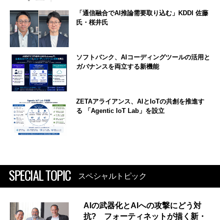
「通信融合でAI推論需要取り込む」KDDI 佐藤
氏・桜井氏
ソフトバンク、AIコーディングツールの活用と
ガバナンスを両立する新機能
ZETAアライアンス、AIとIoTの共創を推進す
る 「Agentic IoT Lab」を設立
SPECIAL TOPIC
スペシャルトピック
AIの武器化とAIへの攻撃にどう対
抗? フォーティネットが描く新・