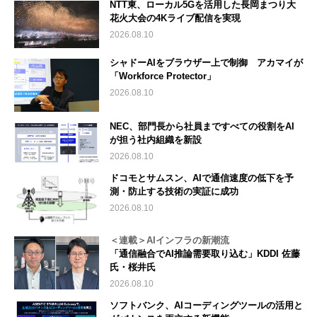
NTT東、ローカル5Gを活用した長岡まつり大
花火大会の4Kライブ配信を実現
2026.08.10
シャドーAIをブラウザー上で制御 アカマイが
「Workforce Protector」
2026.08.10
NEC、部門長から社員まですべての役割をAI
が担う社内組織を新設
2026.08.10
ドコモとサムスン、AIで通信速度の低下を予
測・防止する技術の実証に成功
2026.08.10
＜連載＞AIインフラの新潮流
「通信融合でAI推論需要取り込む」KDDI 佐藤
氏・桜井氏
2026.08.10
ソフトバンク、AIコーディングツールの活用と