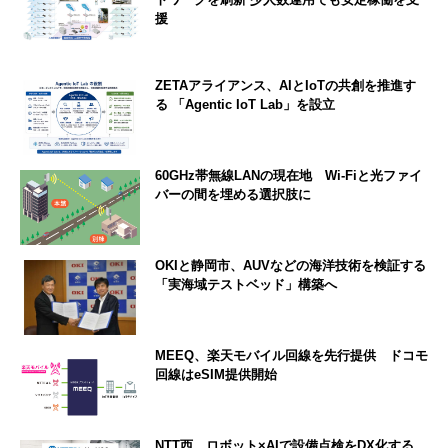
援
ZETAアライアンス、AIとIoTの共創を推進す
る 「Agentic IoT Lab」を設立
60GHz帯無線LANの現在地 Wi-Fiと光ファイ
バーの間を埋める選択肢に
OKIと静岡市、AUVなどの海洋技術を検証する
「実海域テストベッド」構築へ
MEEQ、楽天モバイル回線を先行提供 ドコモ
回線はeSIM提供開始
NTT西、ロボット×AIで設備点検をDX化する