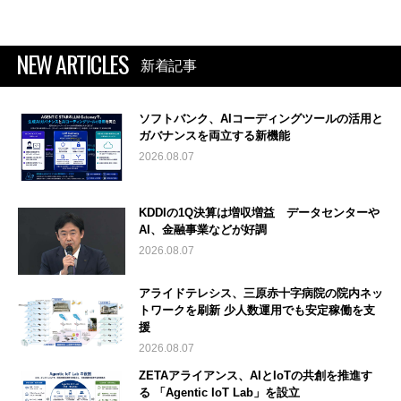
NEW ARTICLES
新着記事
ソフトバンク、AIコーディングツールの活用と
ガバナンスを両立する新機能
2026.08.07
KDDIの1Q決算は増収増益 データセンターや
AI、金融事業などが好調
2026.08.07
アライドテレシス、三原赤十字病院の院内ネッ
トワークを刷新 少人数運用でも安定稼働を支
援
2026.08.07
ZETAアライアンス、AIとIoTの共創を推進す
る 「Agentic IoT Lab」を設立