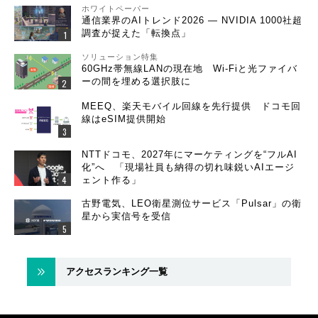
ホワイトペーパー
通信業界のAIトレンド2026 ― NVIDIA 1000社超
調査が捉えた「転換点」
ソリューション特集
60GHz帯無線LANの現在地 Wi-Fiと光ファイバ
ーの間を埋める選択肢に
MEEQ、楽天モバイル回線を先行提供 ドコモ回
線はeSIM提供開始
NTTドコモ、2027年にマーケティングを“フルAI
化”へ 「現場社員も納得の切れ味鋭いAIエージ
ェント作る」
古野電気、LEO衛星測位サービス「Pulsar」の衛
星から実信号を受信
アクセスランキング一覧