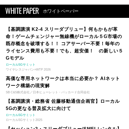
WHITE PAPER
ホワイトペーパー
【基調講演 K2-4 スリーダブリュー】何もかもが革
命！ゲームチェンジャー無線機がローカル５G市場の
既存概念を破壊する！！ コアサーバー不要！毎年の
ライセンス費用も不要！でも、超安価！ の新しい５
Gモデル
ローカル5Gサミット
ワイヤレスジャパン×WTP 2026
高価な専用ネットワークは本当に必要か？ AIネット
ワーク構築の現実解
SB C&S株式会社／日本ヒューレット・パッカード合同会社
【基調講演・総務省 佐藤移動通信企画官】ローカル
5Gの更なる普及拡大に向けて
ローカル5Gサミット
ローカル5Gサミット2025
【セッション2・スリーダブリュー/SMFLレンタル】