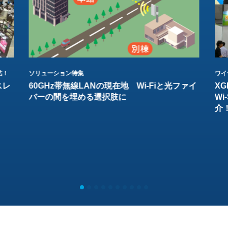
結！
ソリューション特集
ワイ
スレ
60GHz帯無線LANの現在地 Wi-Fiと光ファイ
XG
バーの間を埋める選択肢に
W
介