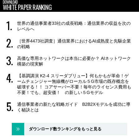
DOWNLOAD
WHITE PAPER RANKING
世界の通信事業者33社の成長戦略：通信業界の収益を次の
レベルへ
［世界4473社調査］通信業界におけるAI成熟度と先駆企業
の戦略
高価な専用ネットワークは本当に必要か？ AIネットワーク
構築の現実解
【基調講演 K2-4 スリーダブリュー】何もかもが革命！ゲ
ームチェンジャー無線機がローカル５G市場の既存概念を
破壊する！！ コアサーバー不要！毎年のライセンス費用も
不要！でも、超安価！ の新しい５Gモデル
通信事業者の新たな戦略ガイド B2B2Xモデルを成功に導
く秘訣とは
ダウンロード数ランキングをもっと見る