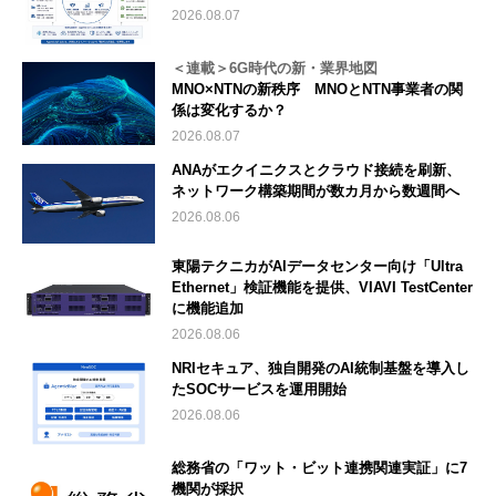
2026.08.07
＜連載＞6G時代の新・業界地図
MNO×NTNの新秩序 MNOとNTN事業者の関
係は変化するか？
2026.08.07
ANAがエクイニクスとクラウド接続を刷新、
ネットワーク構築期間が数カ月から数週間へ
2026.08.06
東陽テクニカがAIデータセンター向け「Ultra
Ethernet」検証機能を提供、VIAVI TestCenter
に機能追加
2026.08.06
NRIセキュア、独自開発のAI統制基盤を導入し
たSOCサービスを運用開始
2026.08.06
総務省の「ワット・ビット連携関連実証」に7
機関が採択