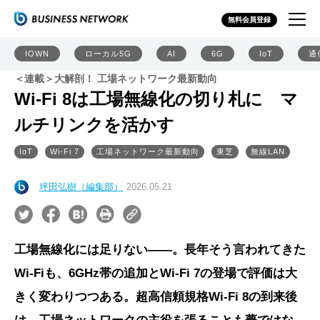
無料会員登録
IOWN
ローカル5G
AI
6G
IoT
通
＜連載＞大解剖！ 工場ネットワーク最新動向
Wi-Fi 8は工場無線化の切り札に マ
ルチリンクを活かす
IoT
Wi-Fi 7
工場ネットワーク最新動向
東芝
無線LAN
坪田弘樹（編集部）
2026.05.21
工場無線化には足りない——。長年そう言われてきた
Wi-Fiも、6GHz帯の追加とWi-Fi 7の登場で評価は大
きく変わりつつある。超高信頼規格Wi-Fi 8の到来後