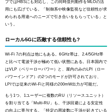
プではHBSにも対応し、この同時並列動作をMLOの活
用にも広げている。「制御系や映像監視など信頼性が求
められる用途へのニーズで引き合いをもらっている」と
いう。
ローカル5Gに匹敵する信頼性も?
Wi-Fi 7の利点は他にもある。6GHz帯は、2.4/5GHz帯
と比べて電波干渉が極めて低い状態にある。日本国内で
はVLP（ベリーローパワー）と、屋内のみのLPI（ロー
パワーインドア）の2つのモードが許可されており、
LPIでは従来のWi-Fiと同様の200mW出力が可能だ。
もう1つ、1ユーザーに複数のRU（リソースユニット）
を割り当てる「Multi-RU」も、干渉回避による安定性
の向上に寄与する。「特定の周波数に干渉が起きている