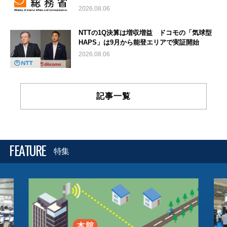
2026.08.06
NTTの1Q決算は増収増益 ドコモの「気球型
HAPS」は9月から能登エリアで実証開始
2026.08.06
記事一覧
FEATURE
特集