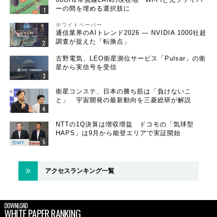
ーの間を埋める選択肢に
ホワイトペーパー
通信業界のAIトレンド2026 ― NVIDIA 1000社超
調査が捉えた「転換点」
古野電気、LEO衛星測位サービス「Pulsar」の衛
星から実信号を受信
衛星コンステ、日本の勝ち筋は「負けないこ
と」 宇宙開発の最新動向を三菱総研が解説
NTTの1Q決算は増収増益 ドコモの「気球型
HAPS」は9月から能登エリアで実証開始
アクセスランキング一覧
DOWNLOAD
WHITE PAPER RANKING