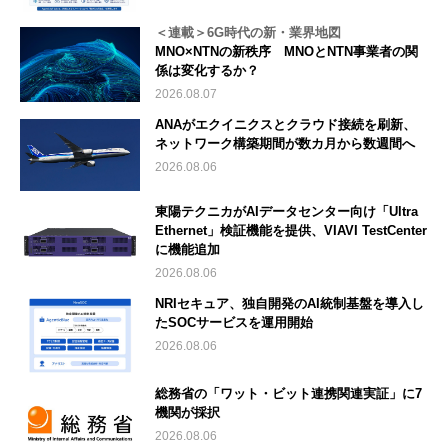
＜連載＞6G時代の新・業界地図
MNO×NTNの新秩序 MNOとNTN事業者の関
係は変化するか？
2026.08.07
ANAがエクイニクスとクラウド接続を刷新、
ネットワーク構築期間が数カ月から数週間へ
2026.08.06
東陽テクニカがAIデータセンター向け「Ultra
Ethernet」検証機能を提供、VIAVI TestCenter
に機能追加
2026.08.06
NRIセキュア、独自開発のAI統制基盤を導入し
たSOCサービスを運用開始
2026.08.06
総務省の「ワット・ビット連携関連実証」に7
機関が採択
2026.08.06