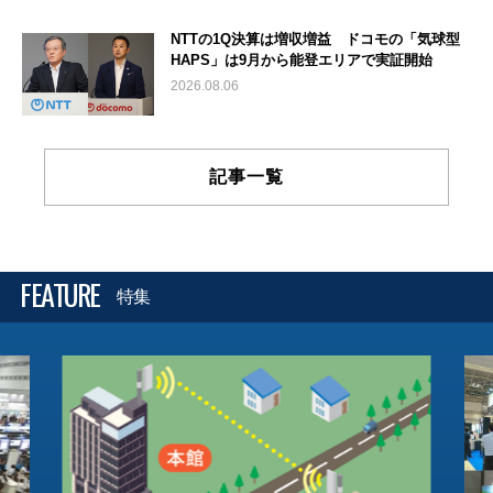
NTTの1Q決算は増収増益 ドコモの「気球型
HAPS」は9月から能登エリアで実証開始
2026.08.06
記事一覧
FEATURE
特集