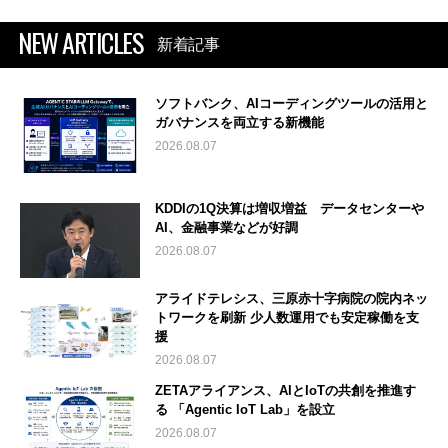
NEW ARTICLES
新着記事
ソフトバンク、AIコーディングツールの活用と
ガバナンスを両立する新機能
2026.08.07
KDDIの1Q決算は増収増益 データセンターや
AI、金融事業などが好調
2026.08.07
アライドテレシス、三原赤十字病院の院内ネッ
トワークを刷新 少人数運用でも安定稼働を支
援
2026.08.07
ZETAアライアンス、AIとIoTの共創を推進す
る 「Agentic IoT Lab」を設立
2026.08.07