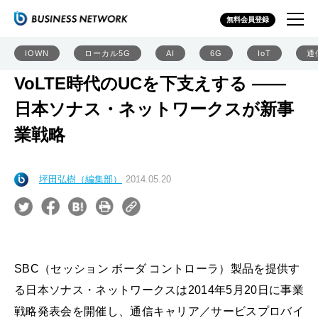
無料会員登録
IOWN
ローカル5G
AI
6G
IoT
通
VoLTE時代のUCを下支えする ――
日本ソナス・ネットワークスが新事
業戦略
坪田弘樹（編集部）
2014.05.20
SBC（セッション ボーダ コントローラ）製品を提供す
る日本ソナス・ネットワークスは2014年5月20日に事業
戦略発表会を開催し、通信キャリア／サービスプロバイ