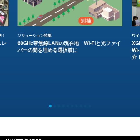
結！
ソリューション特集
ワイ
スレ
60GHz帯無線LANの現在地 Wi-Fiと光ファイ
XG
バーの間を埋める選択肢に
W
介