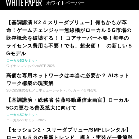
WHITE PAPER
ホワイトペーパー
【基調講演 K2-4 スリーダブリュー】何もかもが革
命！ゲームチェンジャー無線機がローカル５G市場の
既存概念を破壊する！！ コアサーバー不要！毎年の
ライセンス費用も不要！でも、超安価！ の新しい５
Gモデル
ローカル5Gサミット
ワイヤレスジャパン×WTP 2026
高価な専用ネットワークは本当に必要か？ AIネット
ワーク構築の現実解
SB C&S株式会社／日本ヒューレット・パッカード合同会社
【基調講演・総務省 佐藤移動通信企画官】ローカル
5Gの更なる普及拡大に向けて
ローカル5Gサミット
ローカル5Gサミット2025
【セッション2・スリーダブリュー/SMFLレンタル】
ローカル５Ｇの最新トレンド 導入・実装が一番簡単