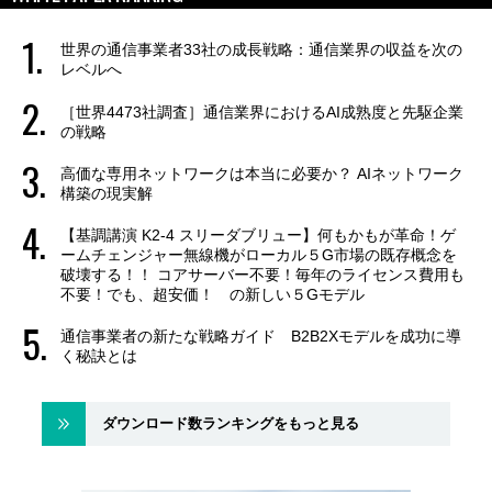
世界の通信事業者33社の成長戦略：通信業界の収益を次の
レベルへ
［世界4473社調査］通信業界におけるAI成熟度と先駆企業
の戦略
高価な専用ネットワークは本当に必要か？ AIネットワーク
構築の現実解
【基調講演 K2-4 スリーダブリュー】何もかもが革命！ゲ
ームチェンジャー無線機がローカル５G市場の既存概念を
破壊する！！ コアサーバー不要！毎年のライセンス費用も
不要！でも、超安価！ の新しい５Gモデル
通信事業者の新たな戦略ガイド B2B2Xモデルを成功に導
く秘訣とは
ダウンロード数ランキングをもっと見る