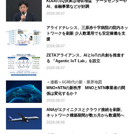
KDDIの1Q決算は増収増益 データセンターや
AI、金融事業などが好調
2026.08.07
アライドテレシス、三原赤十字病院の院内ネッ
トワークを刷新 少人数運用でも安定稼働を支
援
2026.08.07
ZETAアライアンス、AIとIoTの共創を推進す
る 「Agentic IoT Lab」を設立
2026.08.07
＜連載＞6G時代の新・業界地図
MNO×NTNの新秩序 MNOとNTN事業者の関
係は変化するか？
2026.08.07
ANAがエクイニクスとクラウド接続を刷新、
ネットワーク構築期間が数カ月から数週間へ
2026.08.06