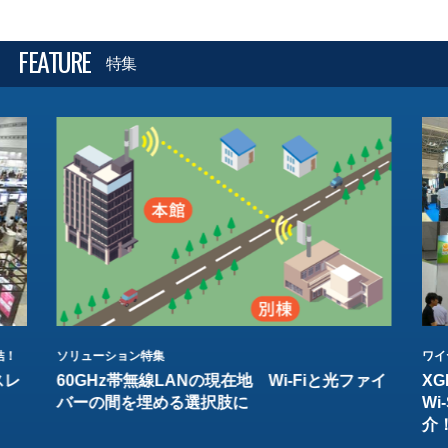
FEATURE
特集
結！
ソリューション特集
ワイ
スレ
60GHz帯無線LANの現在地 Wi-Fiと光ファイ
XG
バーの間を埋める選択肢に
W
介