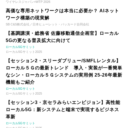
ワイヤレスジャパン×WTP 2026
高価な専用ネットワークは本当に必要か？ AIネット
ワーク構築の現実解
SB C&S株式会社／日本ヒューレット・パッカード合同会社
【基調講演・総務省 佐藤移動通信企画官】ローカル
5Gの更なる普及拡大に向けて
ローカル5Gサミット
ローカル5Gサミット2025
【セッション2・スリーダブリュー/SMFLレンタル】
ローカル５Ｇの最新トレンド 導入・実装が一番簡単
なシン・ローカル５Ｇシステムの実用例 25-26年最新
機能もご紹介
ローカル5Gサミット
ローカル5Gサミット2025
【セッション3・京セラみらいエンビジョン】高性能
ローカル5G：新システムと端末で実現するビジネス
革新
ローカル5Gサミット
ローカル5Gサミット2025