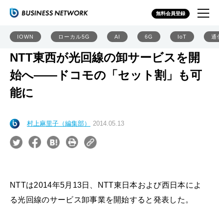
無料会員登録
IOWN
ローカル5G
AI
6G
IoT
通
NTT東西が光回線の卸サービスを開
始へ――ドコモの「セット割」も可
能に
村上麻里子（編集部）
2014.05.13
NTTは2014年5月13日、NTT東日本および西日本によ
る光回線のサービス卸事業を開始すると発表した。