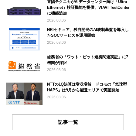
東陽テクニカがAIデータセンター向け「Ultra
Ethernet」検証機能を提供、VIAVI TestCenter
に機能追加
2026.08.06
NRIセキュア、独自開発のAI統制基盤を導入し
たSOCサービスを運用開始
2026.08.06
総務省の「ワット・ビット連携関連実証」に7
機関が採択
2026.08.06
NTTの1Q決算は増収増益 ドコモの「気球型
HAPS」は9月から能登エリアで実証開始
2026.08.06
記事一覧