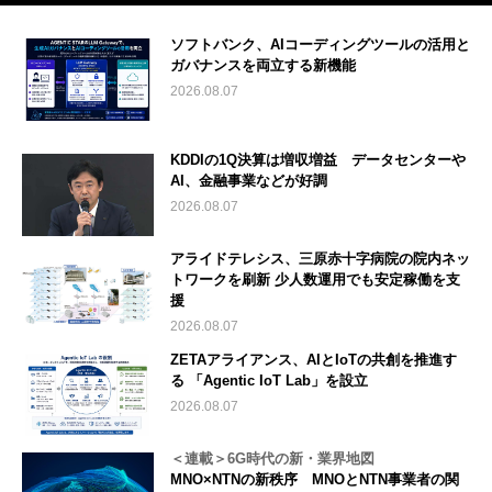
ソフトバンク、AIコーディングツールの活用と
ガバナンスを両立する新機能
2026.08.07
KDDIの1Q決算は増収増益 データセンターや
AI、金融事業などが好調
2026.08.07
アライドテレシス、三原赤十字病院の院内ネッ
トワークを刷新 少人数運用でも安定稼働を支
援
2026.08.07
ZETAアライアンス、AIとIoTの共創を推進す
る 「Agentic IoT Lab」を設立
2026.08.07
＜連載＞6G時代の新・業界地図
MNO×NTNの新秩序 MNOとNTN事業者の関