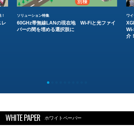
結！
ソリューション特集
ワイ
スレ
60GHz帯無線LANの現在地 Wi-Fiと光ファイ
XG
バーの間を埋める選択肢に
W
介
WHITE PAPER
ホワイトペーパー