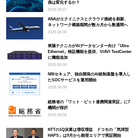
係は変化するか？
2026.08.07
ANAがエクイニクスとクラウド接続を刷新、
ネットワーク構築期間が数カ月から数週間へ
2026.08.06
東陽テクニカがAIデータセンター向け「Ultra
Ethernet」検証機能を提供、VIAVI TestCenter
に機能追加
2026.08.06
NRIセキュア、独自開発のAI統制基盤を導入し
たSOCサービスを運用開始
2026.08.06
総務省の「ワット・ビット連携関連実証」に7
機関が採択
2026.08.06
NTTの1Q決算は増収増益 ドコモの「気球型
HAPS」は9月から能登エリアで実証開始