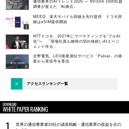
通信業界のAIトレンド2026 ― NVIDIA 1000社超
調査が捉えた「転換点」
MEEQ、楽天モバイル回線を先行提供 ドコモ回
線はeSIM提供開始
NTTドコモ、2027年にマーケティングを“フルAI
化”へ 「現場社員も納得の切れ味鋭いAIエージ
ェント作る」
古野電気、LEO衛星測位サービス「Pulsar」の衛
星から実信号を受信
アクセスランキング一覧
DOWNLOAD
WHITE PAPER RANKING
世界の通信事業者33社の成長戦略：通信業界の収益を次の