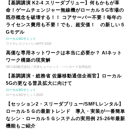
【基調講演 K2-4 スリーダブリュー】何もかもが革
命！ゲームチェンジャー無線機がローカル５G市場の
既存概念を破壊する！！ コアサーバー不要！毎年の
ライセンス費用も不要！でも、超安価！ の新しい５
Gモデル
ローカル5Gサミット
ワイヤレスジャパン×WTP 2026
高価な専用ネットワークは本当に必要か？ AIネット
ワーク構築の現実解
SB C&S株式会社／日本ヒューレット・パッカード合同会社
【基調講演・総務省 佐藤移動通信企画官】ローカル
5Gの更なる普及拡大に向けて
ローカル5Gサミット
ローカル5Gサミット2025
【セッション2・スリーダブリュー/SMFLレンタル】
ローカル５Ｇの最新トレンド 導入・実装が一番簡単
なシン・ローカル５Ｇシステムの実用例 25-26年最新
機能もご紹介