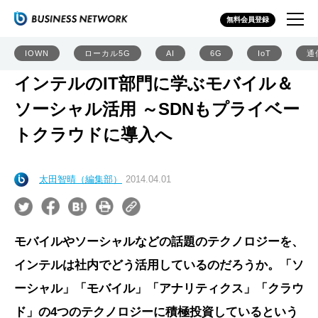
無料会員登録
IOWN
ローカル5G
AI
6G
IoT
通
インテルのIT部門に学ぶモバイル＆
ソーシャル活用 ～SDNもプライベー
トクラウドに導入へ
太田智晴（編集部）
2014.04.01
モバイルやソーシャルなどの話題のテクノロジーを、
インテルは社内でどう活用しているのだろうか。「ソ
ーシャル」「モバイル」「アナリティクス」「クラウ
ド」の4つのテクノロジーに積極投資しているという