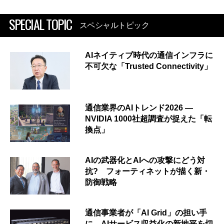
SPECIAL TOPIC
スペシャルトピック
AIネイティブ時代の通信インフラに
不可欠な「Trusted Connectivity」
通信業界のAIトレンド2026 ―
NVIDIA 1000社超調査が捉えた「転
換点」
AIの武器化とAIへの攻撃にどう対
抗? フォーティネットが描く新・
防御戦略
通信事業者が「AI Grid」の担い手
に AIサービス収益化の新地平を切