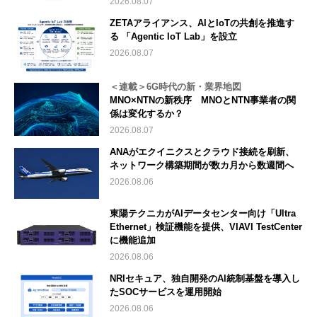
2026.08.07
ZETAアライアンス、AIとIoTの共創を推進す
る 「Agentic IoT Lab」を設立
2026.08.07
＜連載＞6G時代の新・業界地図
MNO×NTNの新秩序 MNOとNTN事業者の関
係は変化するか？
2026.08.07
ANAがエクイニクスとクラウド接続を刷新、
ネットワーク構築期間が数カ月から数週間へ
2026.08.06
東陽テクニカがAIデータセンター向け「Ultra
Ethernet」検証機能を提供、VIAVI TestCenter
に機能追加
2026.08.06
NRIセキュア、独自開発のAI統制基盤を導入し
たSOCサービスを運用開始
2026.08.06