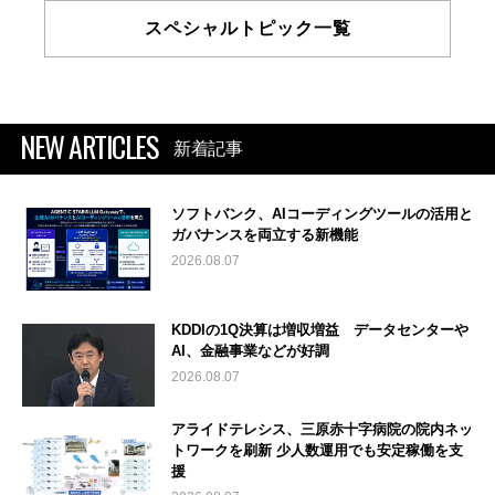
スペシャルトピック一覧
NEW ARTICLES
新着記事
ソフトバンク、AIコーディングツールの活用と
ガバナンスを両立する新機能
2026.08.07
KDDIの1Q決算は増収増益 データセンターや
AI、金融事業などが好調
2026.08.07
アライドテレシス、三原赤十字病院の院内ネッ
トワークを刷新 少人数運用でも安定稼働を支
援