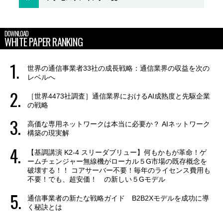
DOWNLOAD
WHITE PAPER RANKING
世界の通信事業者33社の成長戦略：通信業界の収益を次の
レベルへ
［世界4473社調査］通信業界におけるAI成熟度と先駆企業
の戦略
高価な専用ネットワークは本当に必要か？ AIネットワーク
構築の現実解
【基調講演 K2-4 スリーダブリュー】何もかもが革命！ゲ
ームチェンジャー無線機がローカル５G市場の既存概念を
破壊する！！ コアサーバー不要！毎年のライセンス費用も
不要！でも、超安価！ の新しい５Gモデル
通信事業者の新たな戦略ガイド B2B2Xモデルを成功に導
く秘訣とは