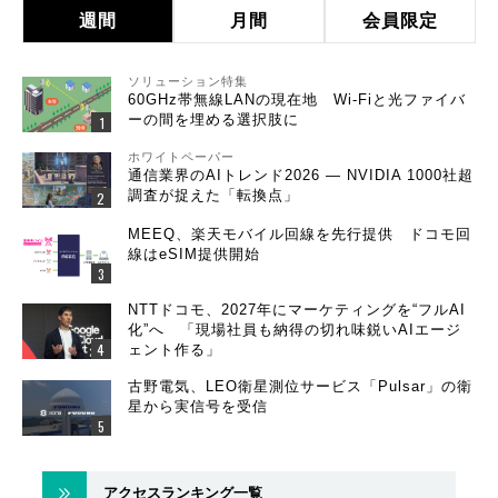
週間
月間
会員限定
ソリューション特集
60GHz帯無線LANの現在地 Wi-Fiと光ファイバ
ーの間を埋める選択肢に
ホワイトペーパー
通信業界のAIトレンド2026 ― NVIDIA 1000社超
調査が捉えた「転換点」
MEEQ、楽天モバイル回線を先行提供 ドコモ回
線はeSIM提供開始
NTTドコモ、2027年にマーケティングを“フルAI
化”へ 「現場社員も納得の切れ味鋭いAIエージ
ェント作る」
古野電気、LEO衛星測位サービス「Pulsar」の衛
星から実信号を受信
アクセスランキング一覧