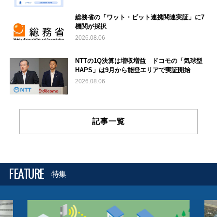
総務省の「ワット・ビット連携関連実証」に7
機関が採択
2026.08.06
NTTの1Q決算は増収増益 ドコモの「気球型
HAPS」は9月から能登エリアで実証開始
2026.08.06
記事一覧
FEATURE
特集