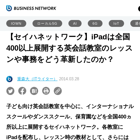
IOWN
ローカル5G
AI
6G
IoT
通
【セイハネットワーク】iPadは全国
400以上展開する英会話教室のレッス
ンや事務をどう革新したのか？
重森大（ITライター）
2014.03.28
子ども向け英会話教室を中心に、インターナショナル
スクールやダンススクール、保育園などを全国400ヵ
所以上に展開するセイハネットワーク。各教室に
iPadを配布し、レッスン時の教材として、さらには