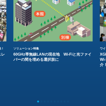
結！
ソリューション特集
ワイ
スレ
60GHz帯無線LANの現在地 Wi-Fiと光ファイ
XG
バーの間を埋める選択肢に
W
介