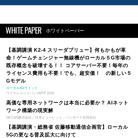
WHITE PAPER
ホワイトペーパー
【基調講演 K2-4 スリーダブリュー】何もかもが革
命！ゲームチェンジャー無線機がローカル５G市場の
既存概念を破壊する！！ コアサーバー不要！毎年の
ライセンス費用も不要！でも、超安価！ の新しい５
Gモデル
ローカル5Gサミット
ワイヤレスジャパン×WTP 2026
高価な専用ネットワークは本当に必要か？ AIネット
ワーク構築の現実解
SB C&S株式会社／日本ヒューレット・パッカード合同会社
【基調講演・総務省 佐藤移動通信企画官】ローカル
5Gの更なる普及拡大に向けて