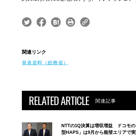
関連リンク
発表資料（総務省）
RELATED ARTICLE
関連記事
NTTの1Q決算は増収増益 ドコモ
型HAPS」は9月から能登エリアで