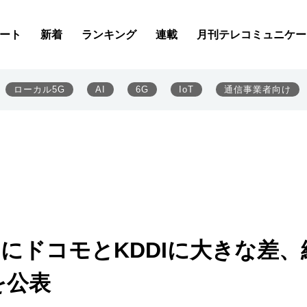
ート
新着
ランキング
連載
月刊テレコミュニケー
ローカル5G
AI
6G
IoT
通信事業者向け
もにドコモとKDDIに大きな差、
を公表