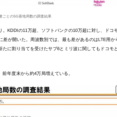
者ごとの5G基地局数の調査結果
。KDDIの11万超、ソフトバンクの10万超に対し、ドコ
さらに差が開いた。周波数別では、最も差があるのはLTE用か
新たに割り当てを受けたサブ6とミリ波に関してもドコモ
り、前年度末から約4万局増えている。