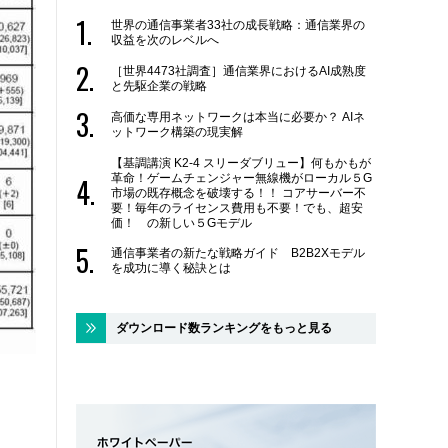
世界の通信事業者33社の成長戦略：通信業界の
収益を次のレベルへ
［世界4473社調査］通信業界におけるAI成熟度
と先駆企業の戦略
高価な専用ネットワークは本当に必要か？ AIネ
ットワーク構築の現実解
【基調講演 K2-4 スリーダブリュー】何もかもが
革命！ゲームチェンジャー無線機がローカル５G
市場の既存概念を破壊する！！ コアサーバー不
要！毎年のライセンス費用も不要！でも、超安
価！ の新しい５Gモデル
通信事業者の新たな戦略ガイド B2B2Xモデル
を成功に導く秘訣とは
ダウンロード数ランキングをもっと見る