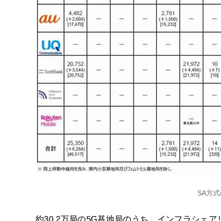
SA方
約30.2万局の5G基地局のうち、インフラシェ