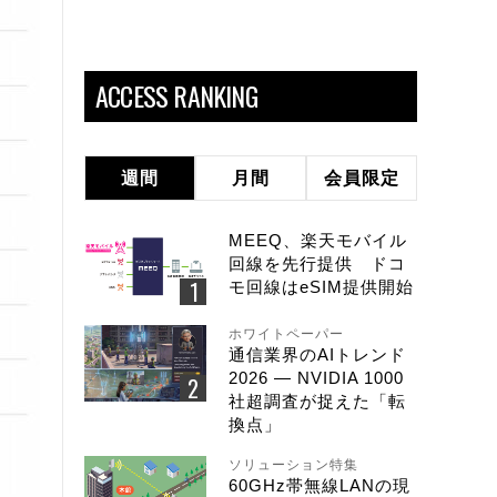
ACCESS RANKING
週間
月間
会員限定
MEEQ、楽天モバイル
回線を先行提供 ドコ
モ回線はeSIM提供開始
ホワイトペーパー
通信業界のAIトレンド
2026 ― NVIDIA 1000
社超調査が捉えた「転
換点」
ソリューション特集
60GHz帯無線LANの現