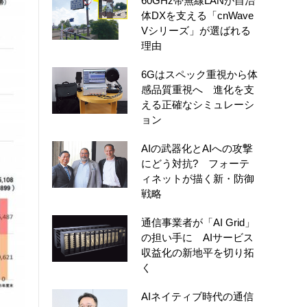
60GHz帯無線LANが自治
体DXを支える「cnWave
Vシリーズ」が選ばれる
理由
6Gはスペック重視から体
感品質重視へ 進化を支
える正確なシミュレーシ
ョン
AIの武器化とAIへの攻撃
にどう対抗? フォーテ
ィネットが描く新・防御
戦略
通信事業者が「AI Grid」
の担い手に AIサービス
収益化の新地平を切り拓
く
AIネイティブ時代の通信