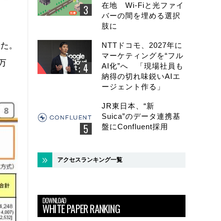
在地 Wi-Fiと光ファイ
バーの間を埋める選択
肢に
った。
NTTドコモ、2027年に
マーケティングを“フル
万
AI化”へ 「現場社員も
納得の切れ味鋭いAIエ
ージェント作る」
JR東日本、“新
Suica”のデータ連携基
盤にConfluent採用
アクセスランキング一覧
DOWNLOAD
WHITE PAPER RANKING