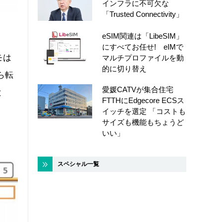
インフラに不可欠な
「Trusted Connectivity」
eSIM関連は「LibeSIM」
にすべてお任せ! eIMで
モは
マルチプロファイルを動
的に切り替え
ら転
愛媛CATVが集合住宅
と
FTTHにEdgecore ECSス
イッチを選定 「コストも
サイズも機能もちょうど
いい」
スペシャル一覧