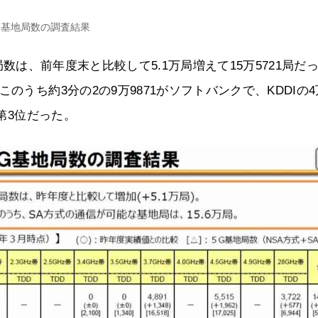
G基地局数の調査結果
基地局数は、前年度末と比較して5.1万局増えて15万5721局だ
のうち約3分の2の9万9871がソフトバンクで、KDDIの4
、第3位だった。