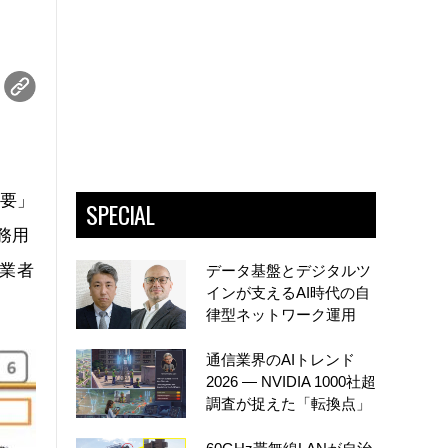
概要」
SPECIAL
務用
事業者
データ基盤とデジタルツ
インが支えるAI時代の自
律型ネットワーク運用
通信業界のAIトレンド
2026 ― NVIDIA 1000社超
調査が捉えた「転換点」