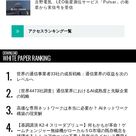
古野電気、LEO衛星測位サービス「Pulsar」の衛
星から実信号を受信
アクセスランキング一覧
DOWNLOAD
WHITE PAPER RANKING
世界の通信事業者33社の成長戦略：通信業界の収益を次の
レベルへ
［世界4473社調査］通信業界におけるAI成熟度と先駆企業
の戦略
高価な専用ネットワークは本当に必要か？ AIネットワーク
構築の現実解
【基調講演 K2-4 スリーダブリュー】何もかもが革命！ゲ
ームチェンジャー無線機がローカル５G市場の既存概念を
破壊する！！ コアサーバー不要！毎年のライセンス費用も