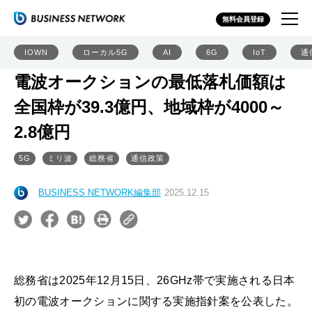
無料会員登録
IOWN
ローカル5G
AI
6G
IoT
通
電波オークションの最低落札価額は
全国枠が39.3億円、地域枠が4000～
2.8億円
5G
ミリ波
総務省
通信政策
BUSINESS NETWORK編集部
2025.12.15
総務省は2025年12月15日、26GHz帯で実施される日本
初の電波オークションに関する実施指針案を公表した。