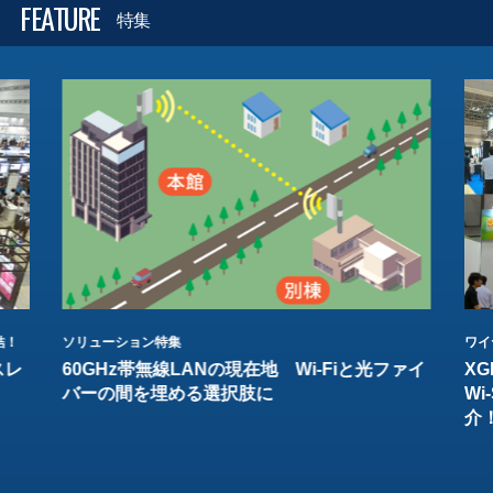
FEATURE
特集
結！
ソリューション特集
ワイ
スレ
60GHz帯無線LANの現在地 Wi-Fiと光ファイ
XG
バーの間を埋める選択肢に
W
介