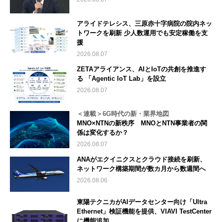
アライドテレシス、三原赤十字病院の院内ネッ
トワークを刷新 少人数運用でも安定稼働を支
援
2026.08.07
ZETAアライアンス、AIとIoTの共創を推進す
る 「Agentic IoT Lab」を設立
2026.08.07
＜連載＞6G時代の新・業界地図
MNO×NTNの新秩序 MNOとNTN事業者の関
係は変化するか？
2026.08.07
ANAがエクイニクスとクラウド接続を刷新、
ネットワーク構築期間が数カ月から数週間へ
2026.08.06
東陽テクニカがAIデータセンター向け「Ultra
Ethernet」検証機能を提供、VIAVI TestCenter
に機能追加