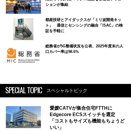
ションが集結
都産技研とアイダックスが「ミリ波開発キッ
ト」 通信とセンシングの融合「ISAC」の検
証を手軽に
総務省が5G整備状況を公表、2025年度末の人
口カバー率は98.6%
SPECIAL TOPIC
スペシャルトピック
愛媛CATVが集合住宅FTTHに
Edgecore ECSスイッチを選定
「コストもサイズも機能もちょうど
いい」