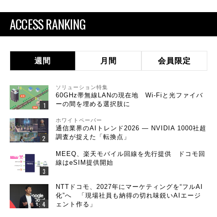
ACCESS RANKING
週間
月間
会員限定
ソリューション特集
60GHz帯無線LANの現在地 Wi-Fiと光ファイバ
ーの間を埋める選択肢に
ホワイトペーパー
通信業界のAIトレンド2026 ― NVIDIA 1000社超
調査が捉えた「転換点」
MEEQ、楽天モバイル回線を先行提供 ドコモ回
線はeSIM提供開始
NTTドコモ、2027年にマーケティングを“フルAI
化”へ 「現場社員も納得の切れ味鋭いAIエージ
ェント作る」