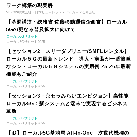
ワーク構築の現実解
SB C&S株式会社／日本ヒューレット・パッカード合同会社
【基調講演・総務省 佐藤移動通信企画官】ローカル
5Gの更なる普及拡大に向けて
ローカル5Gサミット
ローカル5Gサミット2025
【セッション2・スリーダブリュー/SMFLレンタル】
ローカル５Ｇの最新トレンド 導入・実装が一番簡単
なシン・ローカル５Ｇシステムの実用例 25-26年最新
機能もご紹介
ローカル5Gサミット
ローカル5Gサミット2025
【セッション3・京セラみらいエンビジョン】高性能
ローカル5G：新システムと端末で実現するビジネス
革新
ローカル5Gサミット
ローカル5Gサミット2025
【iD】ローカル5G基地局 All-In-One、次世代機種の