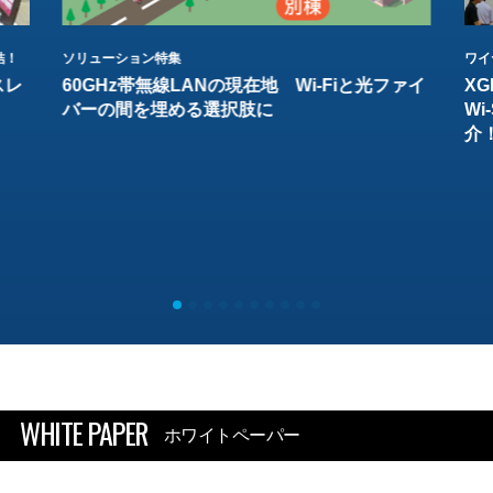
結！
ソリューション特集
ワイ
スレ
60GHz帯無線LANの現在地 Wi-Fiと光ファイ
XG
バーの間を埋める選択肢に
W
介
WHITE PAPER
ホワイトペーパー