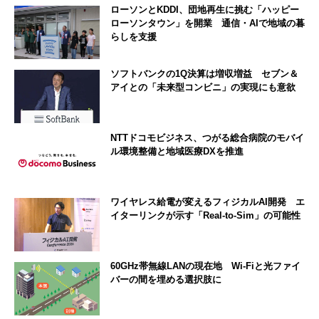
ローソンとKDDI、団地再生に挑む「ハッピー
ローソンタウン」を開業 通信・AIで地域の暮
らしを支援
ソフトバンクの1Q決算は増収増益 セブン＆
アイとの「未来型コンビニ」の実現にも意欲
NTTドコモビジネス、つがる総合病院のモバイ
ル環境整備と地域医療DXを推進
ワイヤレス給電が変えるフィジカルAI開発 エ
イターリンクが示す「Real-to-Sim」の可能性
60GHz帯無線LANの現在地 Wi-Fiと光ファイ
バーの間を埋める選択肢に