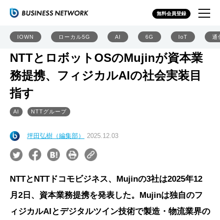
無料会員登録
IOWN
ローカル5G
AI
6G
IoT
通
NTTとロボットOSのMujinが資本業
務提携、フィジカルAIの社会実装目
指す
AI
NTTグループ
坪田弘樹（編集部）
2025.12.03
NTTとNTTドコモビジネス、Mujinの3社は2025年12
月2日、資本業務提携を発表した。Mujinは独自のフ
ィジカルAIとデジタルツイン技術で製造・物流業界の