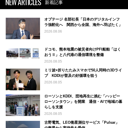
NEW ARTICLES
新着記事
オプテージ 名部社長「日本のデジタルインフ
ラ強靭化へ 関西から全国、海外へ羽ばたく」
2026.08.06
ドコモ、熊本地震の被災者向けPFI船舶「はく
おうⅡ」と八代港の通信環境を整備
2026.08.05
ミリ波×折りたたみスマホで50人同時の3Dライ
ブ KDDIが普及の好循環を狙う
2026.08.05
ローソンとKDDI、団地再生に挑む「ハッピー
ローソンタウン」を開業 通信・AIで地域の暮
らしを支援
2026.08.05
古野電気、LEO衛星測位サービス「Pulsar」
の衛星から実信号を受信