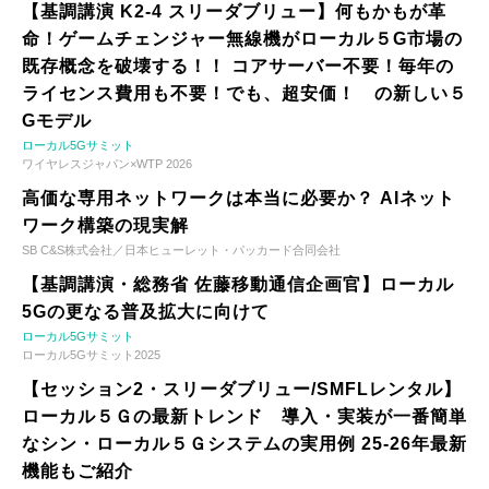
【基調講演 K2-4 スリーダブリュー】何もかもが革
命！ゲームチェンジャー無線機がローカル５G市場の
既存概念を破壊する！！ コアサーバー不要！毎年の
ライセンス費用も不要！でも、超安価！ の新しい５
Gモデル
ローカル5Gサミット
ワイヤレスジャパン×WTP 2026
高価な専用ネットワークは本当に必要か？ AIネット
ワーク構築の現実解
SB C&S株式会社／日本ヒューレット・パッカード合同会社
【基調講演・総務省 佐藤移動通信企画官】ローカル
5Gの更なる普及拡大に向けて
ローカル5Gサミット
ローカル5Gサミット2025
【セッション2・スリーダブリュー/SMFLレンタル】
ローカル５Ｇの最新トレンド 導入・実装が一番簡単
なシン・ローカル５Ｇシステムの実用例 25-26年最新
機能もご紹介