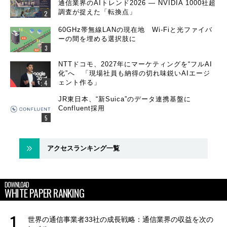
通信業界のAIトレンド2026 ― NVIDIA 1000社超
調査が捉えた「転換点」
60GHz帯無線LANの現在地 Wi-Fiと光ファイバ
ーの間を埋める選択肢に
NTTドコモ、2027年にマーケティングを“フルAI
化”へ 「現場社員も納得の切れ味鋭いAIエージ
ェント作る」
JR東日本、“新Suica”のデータ連携基盤に
Confluent採用
アクセスランキング一覧
DOWNLOAD
WHITE PAPER RANKING
世界の通信事業者33社の成長戦略：通信業界の収益を次の