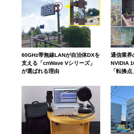
60GHz帯無線LANが自治体DXを
通信業界の
支える「cnWave Vシリーズ」
NVIDI
が選ばれる理由
「転換点