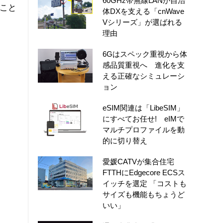
60GHz帯無線LANが自治
たこと
体DXを支える「cnWave
Vシリーズ」が選ばれる
理由
6Gはスペック重視から体
感品質重視へ 進化を支
える正確なシミュレーシ
ョン
eSIM関連は「LibeSIM」
にすべてお任せ! eIMで
マルチプロファイルを動
的に切り替え
愛媛CATVが集合住宅
FTTHにEdgecore ECSス
イッチを選定 「コストも
サイズも機能もちょうど
いい」