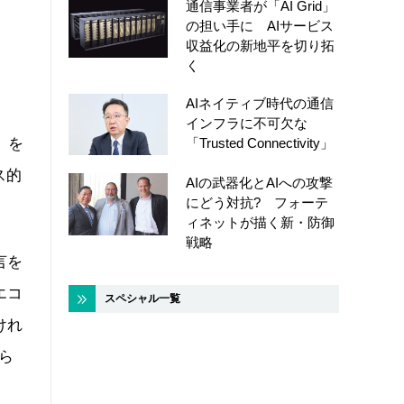
通信事業者が「AI Grid」
の担い手に AIサービス
収益化の新地平を切り拓
く
AIネイティブ時代の通信
インフラに不可欠な
「Trusted Connectivity」
）を
ス的
AIの武器化とAIへの攻撃
にどう対抗? フォーテ
ィネットが描く新・防御
戦略
言を
エコ
スペシャル一覧
けれ
ら