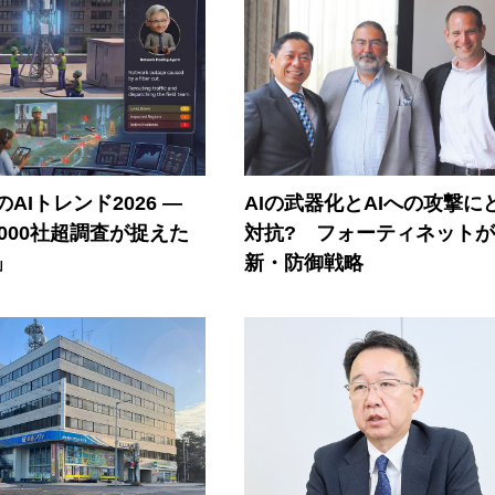
AIトレンド2026 ―
AIの武器化とAIへの攻撃に
A 1000社超調査が捉えた
対抗? フォーティネット
」
新・防御戦略