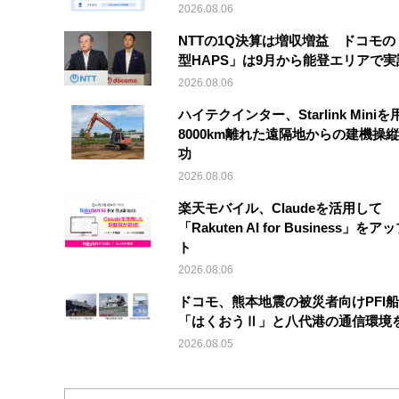
2026.08.06
NTTの1Q決算は増収増益 ドコモの
型HAPS」は9月から能登エリアで
2026.08.06
ハイテクインター、Starlink Mini
8000km離れた遠隔地からの建機操
功
2026.08.06
楽天モバイル、Claudeを活用して
「Rakuten AI for Business」を
ト
2026.08.06
ドコモ、熊本地震の被災者向けPFI
「はくおうⅡ」と八代港の通信環境
2026.08.05