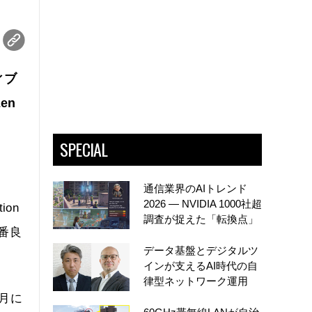
ィブ
en
SPECIAL
通信業界のAIトレンド
2026 ― NVIDIA 1000社超
ion
調査が捉えた「転換点」
番良
データ基盤とデジタルツ
インが支えるAI時代の自
律型ネットワーク運用
0月に