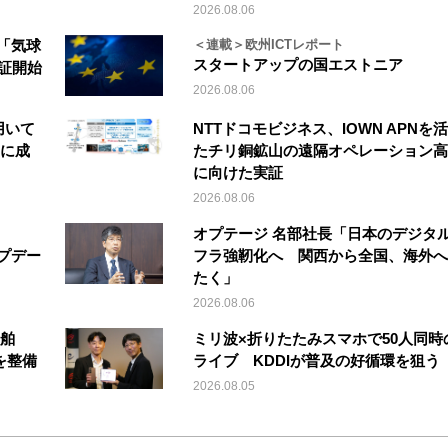
2026.08.06
「気球
＜連載＞欧州ICTレポート
スタートアップの国エストニア
実証開始
2026.08.06
を用いて
NTTドコモビジネス、IOWN APNを
縦に成
たチリ銅鉱山の遠隔オペレーション高
に向けた実証
2026.08.06
オプテージ 名部社長「日本のデジタ
アップデー
フラ強靭化へ 関西から全国、海外へ
たく」
2026.08.06
船舶
ミリ波×折りたたみスマホで50人同時
を整備
ライブ KDDIが普及の好循環を狙う
2026.08.05