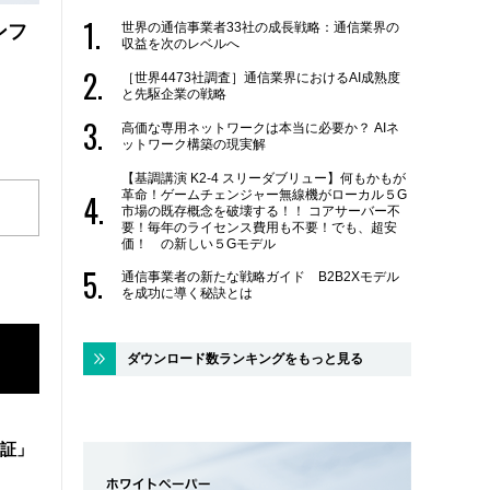
世界の通信事業者33社の成長戦略：通信業界の
ンフ
収益を次のレベルへ
［世界4473社調査］通信業界におけるAI成熟度
と先駆企業の戦略
高価な専用ネットワークは本当に必要か？ AIネ
ットワーク構築の現実解
【基調講演 K2-4 スリーダブリュー】何もかもが
革命！ゲームチェンジャー無線機がローカル５G
市場の既存概念を破壊する！！ コアサーバー不
要！毎年のライセンス費用も不要！でも、超安
価！ の新しい５Gモデル
通信事業者の新たな戦略ガイド B2B2Xモデル
を成功に導く秘訣とは
ダウンロード数ランキングをもっと見る
証」