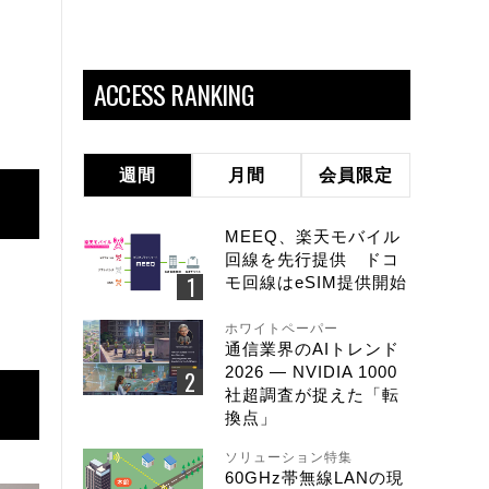
ACCESS RANKING
週間
月間
会員限定
MEEQ、楽天モバイル
回線を先行提供 ドコ
モ回線はeSIM提供開始
ホワイトペーパー
通信業界のAIトレンド
2026 ― NVIDIA 1000
社超調査が捉えた「転
換点」
ソリューション特集
60GHz帯無線LANの現