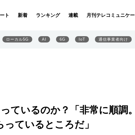
ート
新着
ランキング
連載
月刊テレコミュニケー
ローカル5G
AI
6G
IoT
通信事業者向け
うなっているのか？「非常に順調
らっているところだ」