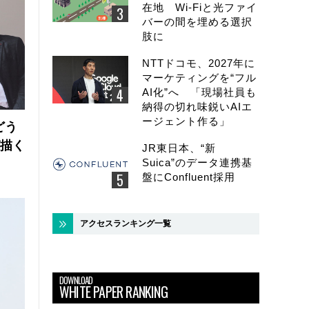
在地 Wi-Fiと光ファイ
バーの間を埋める選択
肢に
NTTドコモ、2027年に
マーケティングを“フル
AI化”へ 「現場社員も
納得の切れ味鋭いAIエ
ージェント作る」
どう
が描く
JR東日本、“新
Suica”のデータ連携基
盤にConfluent採用
アクセスランキング一覧
DOWNLOAD
WHITE PAPER RANKING